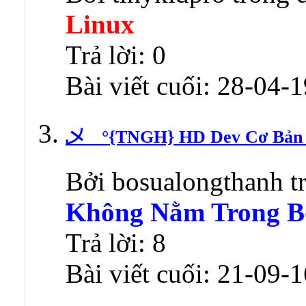
Linux
Trả lời:
0
Bài viết cuối:
28-04-1
乄ゞ°{TNGH} HD Dev Cơ Bản 
Bởi bosualongthanh t
Không Nằm Trong B
Trả lời:
8
Bài viết cuối:
21-09-1