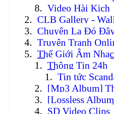
Video Hài Kịch
CLB Gallery - Wal
Chuyện Lạ Đó Đâ
Truyện Tranh Onli
Thế Giới Âm Nhạc
Thông Tin 24h
Tin tức Scand
[Mp3 Album] T
[Lossless Albu
SD Video Clips