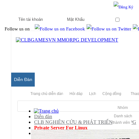
Hello & Welcome to our community.
Is this your first visit?
Ghi nhớ
Follow us on
Diễn Đàn
Trang chủ diễn đàn
Hỏi đáp
Lịch
Cộng đồng
Thao
Nhóm
Diễn đàn
Danh sách
CLB NGHIÊN CỨU & PHÁT TRIỂN MMORPG
thành viên
Private Server For Linux
[TNGH] Cần xin hướng dẫn skill và chỉnh đầu game