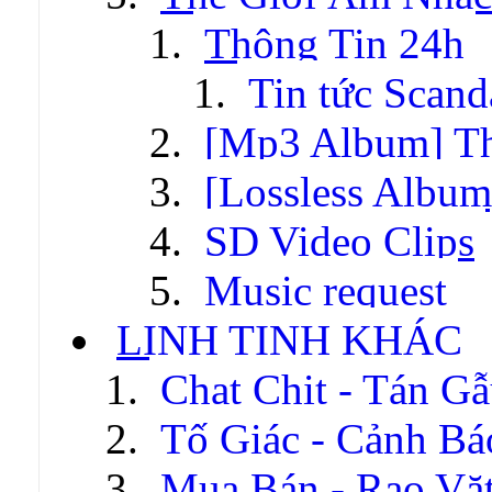
Thông Tin 24h
Tin tức Scand
[Mp3 Album] T
[Lossless Albu
SD Video Clips
Music request
LINH TINH KHÁC
Chat Chit - Tán G
Tố Giác - Cảnh Bá
Mua Bán - Rao Vặ