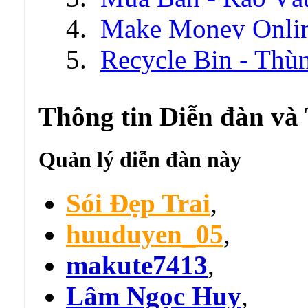
Make Money Onli
Recycle Bin - Thù
Thông tin Diễn đàn và
Quản lý diễn đàn này
Sói Đẹp Trai
,
huuduyen_05
,
makute7413
,
Lâm Ngọc Huy
,