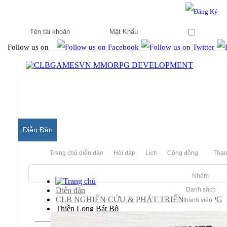
Hello & Welcome to our community.
Is this your first visit?
Ghi nhớ
Follow us on
Diễn Đàn
Trang chủ diễn đàn
Hỏi đáp
Lịch
Cộng đồng
Thao
Nhóm
Diễn đàn
Danh sách
CLB NGHIÊN CỨU & PHÁT TRIỂN MMORPG
thành viên
Thiên Long Bát Bộ