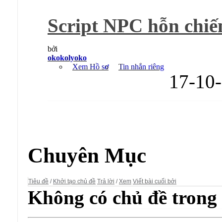
Script NPC hỗn chiế
bởi
okokolyoko
Xem Hồ sơ
Tin nhắn riêng
17-10
Diễn đàn:
Thiên Long Bát Bộ
Chuyên Mục
Tiêu đề
/
Khởi tạo chủ đề
Trả lời
/
Xem
Viết bài cuối bởi
Không có chủ đề trong 