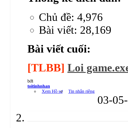
Chủ đề: 4,976
Bài viết: 28,169
Bài viết cuối:
[TLBB]
Loi game.exe
bởi
toitinhnhan
Xem Hồ sơ
Tin nhắn riêng
03-05