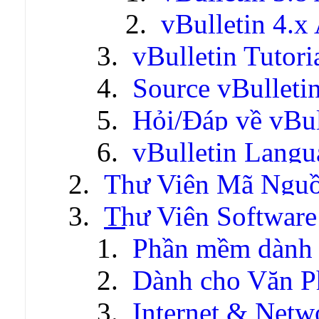
vBulletin 4.x
vBulletin Tutori
Source vBulleti
Hỏi/Đáp về vBul
vBulletin Lang
Thư Viện Mã Ngu
Thư Viện Software
Phần mềm dành 
Dành cho Văn P
Internet & Netw