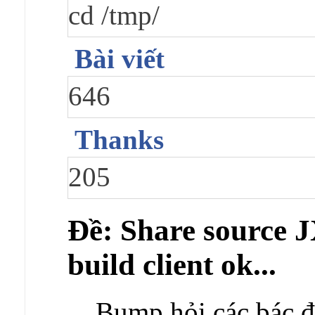
cd /tmp/
Bài viết
646
Thanks
205
Ðề: Share source J
build client ok...
Bump hỏi các bác đ