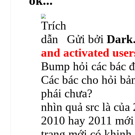
ok...
Gửi bởi
Dark
and activated user
Bump hỏi các bác đ
Các bác cho hỏi bả
phái chưa?
nhìn quả src là của
2010 hay 2011 mới 
trang mới có khinh