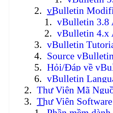
vBulletin Modif
vBulletin 3.8
vBulletin 4.x
vBulletin Tutori
Source vBulleti
Hỏi/Đáp về vBul
vBulletin Lang
Thư Viện Mã Ngu
Thư Viện Software
Phần mềm dành 