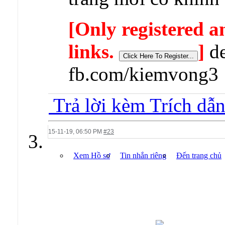
[Only registered a
links.
]
de
fb.com/kiemvong3
Trả lời kèm Trích dẫ
15-11-19,
06:50 PM
#23
Xem Hồ sơ
Tin nhắn riêng
Đến trang chủ