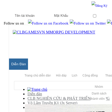
Hello & Welcome to our community.
Is this your first visit?
Ghi nhớ
Follow us on
Diễn Đàn
Trang chủ diễn đàn
Hỏi đáp
Lịch
Cộng đồng
Thao
Nhóm
Diễn đàn
Danh sách
CLB NGHIÊN CỨU & PHÁT TRIỂN MMORPG
thành viên
Võ Lâm Truyền Kỳ (Jx Server)
[JX]
Share source JX3 đã test build client ok...