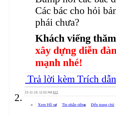
Các bác cho hỏi bả
phái chưa?
Khách viếng thă
xây dựng diễn 
mạnh nhé!
Trả lời kèm Trích dẫ
15-11-19,
11:02 AM
#22
Xem Hồ sơ
Tin nhắn riêng
Đến trang chủ