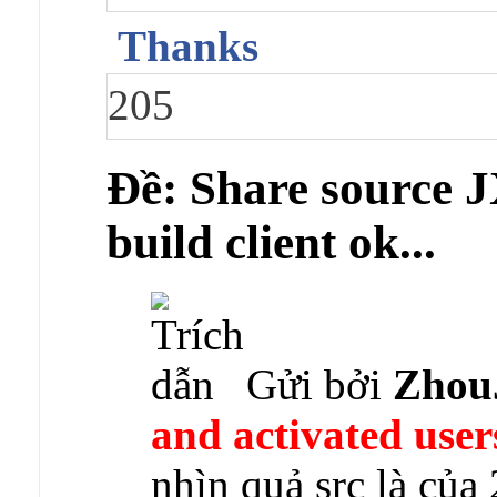
Thanks
205
Ðề: Share source J
build client ok...
Gửi bởi
Zhou
and activated user
nhìn quả src là của