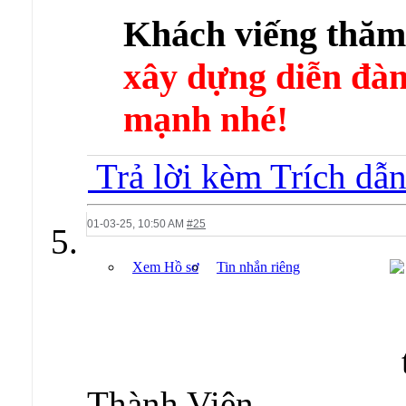
Khách viếng thă
xây dựng diễn 
mạnh nhé!
Trả lời kèm Trích dẫ
01-03-25,
10:50 AM
#25
Xem Hồ sơ
Tin nhắn riêng
Thành Viên