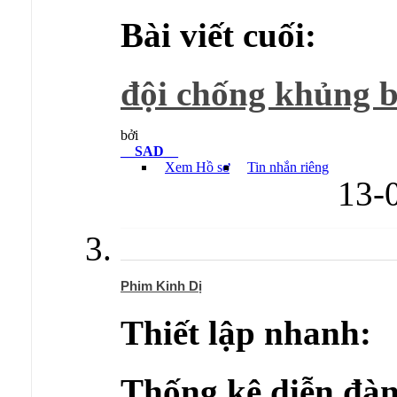
Bài viết cuối:
đội chống khủng bố
bởi
__SAD__
Xem Hồ sơ
Tin nhắn riêng
13-
Phim Kinh Dị
Thiết lập nhanh:
Thống kê diễn đàn