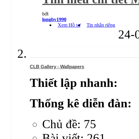
bởi
longbv1990
Xem Hồ sơ
Tin nhắn riêng
24-
CLB Gallery - Wallpapers
Thiết lập nhanh:
Thống kê diễn đàn:
Chủ đề: 75
Bài viết: 261