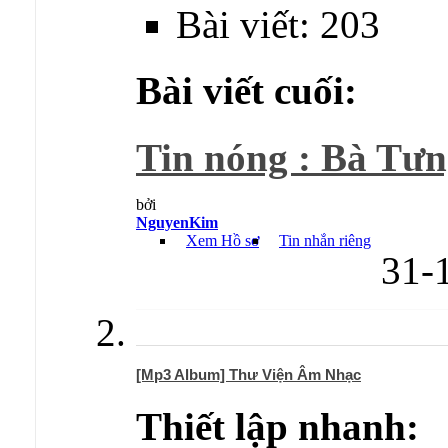
Bài viết: 203
Bài viết cuối:
Tin nóng : Bà Tưng
bởi
NguyenKim
Xem Hồ sơ
Tin nhắn riêng
31-
[Mp3 Album] Thư Viện Âm Nhạc
Thiết lập nhanh: