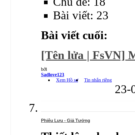
Chủ đề: 18
Bài viết: 23
Bài viết cuối:
[Tên lửa | FsVN] M
bởi
Sadlove123
Xem Hồ sơ
Tin nhắn riêng
23-
Phiêu Lưu - Giả Tưởng