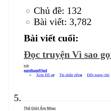
Chủ đề: 132
Bài viết: 3,782
Bài viết cuối:
Đọc truyện Vì sao gọi 
bởi
ngotham93nd
Xem Hồ sơ
Tin nhắn riêng
Đến trang chủ
Thế Giới Âm Nhạc