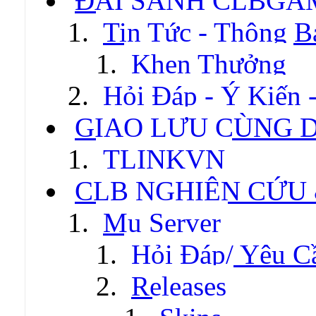
ĐẠI SẢNH CLBGA
Tin Tức - Thông B
Khen Thưởng
Hỏi Đáp - Ý Kiến 
GIAO LƯU CÙNG 
TLINKVN
CLB NGHIÊN CỨU
Mu Server
Hỏi Đáp/ Yêu C
Releases