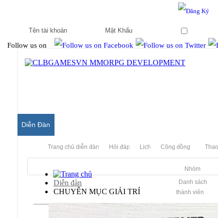
Hello & Welcome to our community.
Is this your first visit?
Ghi nhớ
Follow us on
Diễn Đàn
Trang chủ diễn đàn
Hỏi đáp
Lịch
Cộng đồng
Thao
Nhóm
Diễn đàn
Danh sách
CHUYÊN MỤC GIẢI TRÍ
thành viên