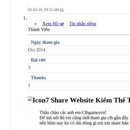
26-04-26,
09:31 AM
#1
Xem Hồ sơ
Tin nhắn riêng
Thành Viên
Ngày tham gia
Oct 2014
Bài viết
3
Thanks
1
Share Website Kiếm Thế T
Thân chào các anh em Clbgamesvn!
Để mà nói thì em cũng mới tham gia clb gần đây
nên hôm nay ko có dài dòng gì em xin share bản 