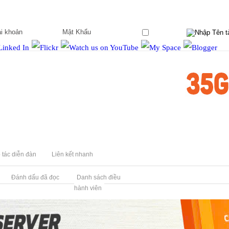
Ghi nhớ?
 tác diễn đàn
Liên kết nhanh
Đánh dấu đã đọc
Danh sách điều
hành viên
ợt - Tối ưu Mobile (Bản FREE & PAID)