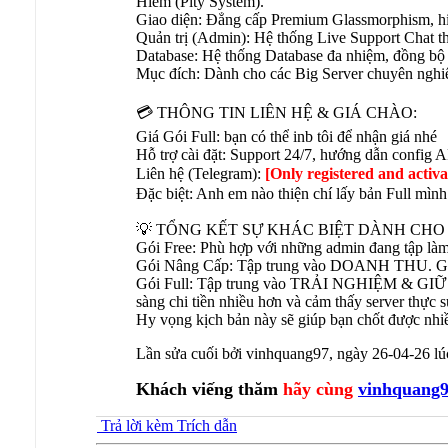
Hiểm (Pity System).
Giao diện: Đẳng cấp Premium Glassmorphism, h
Quản trị (Admin): Hệ thống Live Support Chat th
Database: Hệ thống Database đa nhiệm, đồng bộ Ch
Mục đích: Dành cho các Big Server chuyên nghiệp
💳 THÔNG TIN LIÊN HỆ & GIÁ CHÀO:
Giá Gói Full: bạn có thể inb tôi để nhận giá nhé
Hỗ trợ cài đặt: Support 24/7, hướng dẫn config AP
Liên hệ (Telegram):
[Only registered and activa
Đặc biệt: Anh em nào thiện chí lấy bản Full mình
💡 TỔNG KẾT SỰ KHÁC BIỆT DÀNH CH
Gói Free: Phù hợp với những admin đang tập làm 
Gói Nâng Cấp: Tập trung vào DOANH THU. Giúp a
Gói Full: Tập trung vào TRẢI NGHIỆM & GIỮ 
sàng chi tiền nhiều hơn và cảm thấy server thực 
Hy vọng kịch bản này sẽ giúp bạn chốt được nhi
Lần sửa cuối bởi vinhquang97, ngày 26-04-26 l
Khách viếng thăm
hãy cùng
vinhquang
Trả lời kèm Trích dẫn