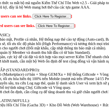
nh thức ra mắt bộ mã nguồn Kiếm Thế Chí Tôn Web v2.5 - Giải pháp t
cũ kỹ, đây là bộ Web mang hơi thở của các tựa game AAA.
 users can see links.
]
ed users can see links.
]
SIC):
ảo mật, Profile cá nhân, Hệ thống nạp thẻ cào tự động (Auto-card), B
sẽ, tối ưu tốc độ phản hồi (High Performance) và tương thích mọi trìn
ản cho người chơi (Đổi mật khẩu, cập nhật thông tin bảo mật cá nhân).
uản lý Member và doanh thu bắt đầu có từ bản Standard).
giản, cực kỳ dễ cài đặt và tích hợp vào mọi server Kiếm Thế nhanh chó
 khởi tranh, cần một bộ Web ổn định để test cộng đồng và vận hành nạp
ẤP (STANDARD/PRO):
 (Marketplace) cơ bản + Shop GEM/Xu + Hệ thống Giftcode + Vòng
at, tối ưu hóa hiển thị 100% trên Mobile (mượt mà trên iPhone 14/15 P
uyên sâu, tra cứu Log nạp thẻ, quản lý danh sách User và xem lịch sử 
ổ trợ tính năng Chợ, Giftcode và Vòng quay.
 chơi ổn định, cần công cụ để tăng doanh thu và giữ chân người chơi l
LATINUM/FULL):
ệu Hồi Chí Tôn (Gacha 3D) + Kho Đồ Web (Web Warehouse) + Rút v