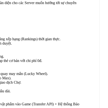
oàn diện cho các Server muốn hướng tới sự chuyên
ảng xếp hạng (Rankings) thời gian thực.
h duyệt.
ng.
 thẻ cơ bản với chi phí 0đ.
 quay may mắn (Lucky Wheel).
ro Max).
giao dịch Chợ.
âu dài.
ật phẩm vào Game (Transfer API) + Hệ thống Bảo