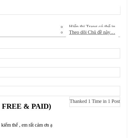
Công cụ Chủ đề
Xem bài viết diễn đàn
Hiển thị Trang có thể in
Theo dõi Chủ đề này…
Thanked 1 Time in 1 Post
ản FREE & PAID)
kiếm thế , em rất cảm ơn ạ