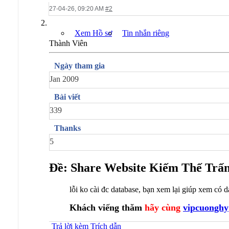
27-04-26,
09:20 AM
#2
Xem Hồ sơ
Tin nhắn riêng
Thành Viên
Ngày tham gia
Jan 2009
Bài viết
339
Thanks
5
Ðề: Share Website Kiếm Thế Trấn
lỗi ko cài đc database, bạn xem lại giúp xem có 
Khách viếng thăm
hãy cùng
vipcuonghy
Trả lời kèm Trích dẫn