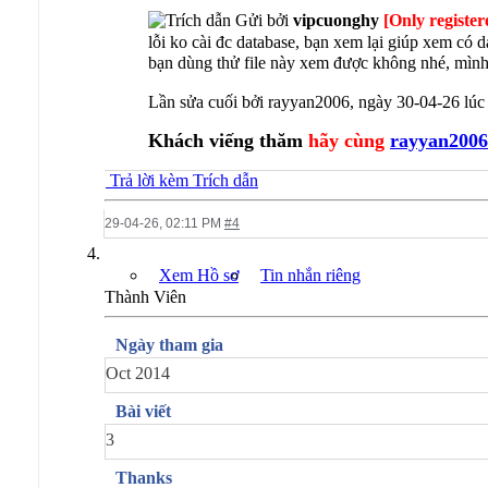
Gửi bởi
vipcuonghy
[Only register
lỗi ko cài đc database, bạn xem lại giúp xem có 
bạn dùng thử file này xem được không nhé, mình 
Lần sửa cuối bởi rayyan2006, ngày 30-04-26 lú
Khách viếng thăm
hãy cùng
rayyan2006
Trả lời kèm Trích dẫn
29-04-26,
02:11 PM
#4
Xem Hồ sơ
Tin nhắn riêng
Thành Viên
Ngày tham gia
Oct 2014
Bài viết
3
Thanks