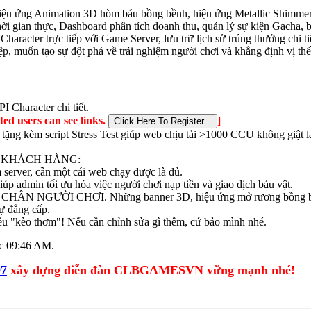
iệu ứng Animation 3D hòm báu bồng bềnh, hiệu ứng Metallic Shimmer
ời gian thực, Dashboard phân tích doanh thu, quản lý sự kiện Gacha, b
aracter trực tiếp với Game Server, lưu trữ lịch sử trúng thưởng chi ti
, muốn tạo sự đột phá về trải nghiệm người chơi và khẳng định vị thế 
I Character chi tiết.
ted users can see links.
]
 tặng kèm script Stress Test giúp web chịu tải >1000 CCU không giật l
O KHÁCH HÀNG:
server, cần một cái web chạy được là đủ.
dmin tối ưu hóa việc người chơi nạp tiền và giao dịch báu vật.
CHÂN NGƯỜI CHƠI. Những banner 3D, hiệu ứng mở rương bồng bềnh 
sự đẳng cấp.
ều "kèo thơm"! Nếu cần chỉnh sửa gì thêm, cứ bảo mình nhé.
úc
09:46 AM
.
97
xây dựng diễn đàn CLBGAMESVN vững mạnh nhé!