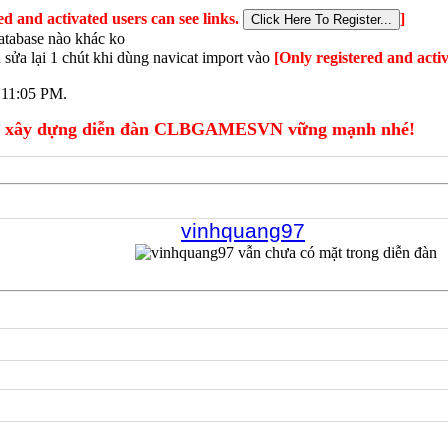
ed and activated users can see links.
]
database nào khác ko
sửa lại 1 chút khi dùng navicat import vào
[Only registered and activ
c
11:05 PM
.
xây dựng diễn đàn CLBGAMESVN vững mạnh nhé!
vinhquang97