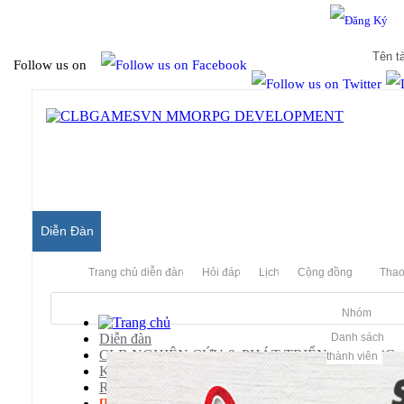
Hello & Welcome to our community.
Is this your first visit?
Follow us on
Diễn Đàn
Trang chủ diễn đàn
Hỏi đáp
Lịch
Cộng đồng
Thao
Nhóm
Diễn đàn
Danh sách
CLB NGHIÊN CỨU & PHÁT TRIỂN MMORPG
thành viên
Kiếm Thế Server
Releases
[KT]
Share Website Kiếm Thế Trấn Phái: Đẹp - Mư