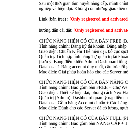
Sau một thời gian tâm huyết nâng cấp, mình chí
nghiệp và hiện đại. Không còn những giao diện 
Link (bản free) :
[Only registered and activated
hướng dẫn cài đặt:
[Only registered and activat
CHỨC NĂNG HIỆN CÓ CỦA BẢN FREE (BA
Tính năng chính: Đăng ký tài khoản, Đăng nhập b
Giao diện: Chuẩn Kiếm Thế hiện đại, bố cục sạch 
Quản trị: Tích hợp tính năng Tự quản trị tài kho
(Lưu ý: Bảng điều khiển Admin Dashboard tổng q
Database: 1 Bảng account duy nhất, cấu trúc tối 
Mục đích: Giải pháp hoàn hảo cho các Server mới
CHỨC NĂNG HIỆN CÓ CỦA BẢN NÂNG C
Tính năng chính: Bao gồm bản FREE + Chợ Web
Giao diện: Thiết kế hiện đại, phong cách Neo-Fl
Quản trị (Admin): Dashboard quản lý nạp tiền ch
Database: Gồm bảng Account chuẩn + Các bảng b
Mục đích: Dành cho các Server đã có lượng người
CHỨC NĂNG HIỆN CÓ CỦA BẢN FULL (P
Tính năng chính: Bao gồm bản NÂNG CẤP + Tri