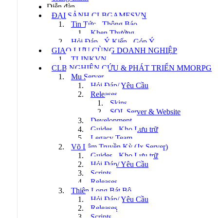
Diễn đàn
ĐẠI SẢNH CLBGAMESVN
Tin Tức - Thông Báo
Khen Thưởng
Hỏi Đáp - Ý Kiến - Góp Ý
GIAO LƯU CÙNG DOANH NGHIỆP
TLINKVN
CLB NGHIÊN CỨU & PHÁT TRIỂN MMORPG
Mu Server
Hỏi Đáp/ Yêu Cầu
Releases
Skins
SQL Server & Website
Development
Guides - Kho Lưu trữ
Legacy Team
Võ Lâm Truyền Kỳ (Jx Server)
Guides - Kho Lưu trữ
Hỏi Đáp/ Yêu Cầu
Scripts
Releases
Thiên Long Bát Bộ
Hỏi Đáp/ Yêu Cầu
Releases
Scripts