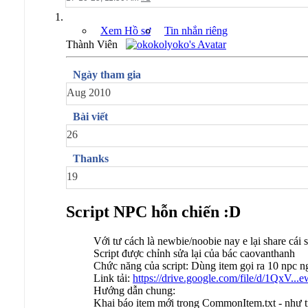
Xem Hồ sơ
Tin nhắn riêng
Thành Viên
Ngày tham gia
Aug 2010
Bài viết
26
Thanks
19
Script NPC hỗn chiến :D
Với tư cách là newbie/noobie nay e lại share cái 
Script được chỉnh sửa lại của bác caovanthanh
Chức năng của script: Dùng item gọi ra 10 npc 
Link tải:
https://drive.google.com/file/d/1QxV...
Hướng dẫn chung:
Khai báo item mới trong CommonItem.txt - như tr