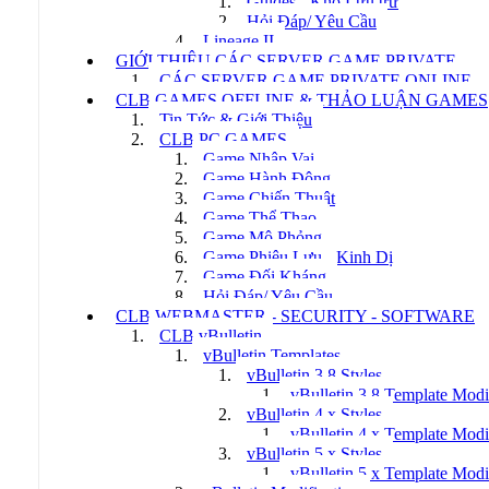
Guides - Kho Lưu trữ
Hỏi Đáp/ Yêu Cầu
Lineage II
GIỚI THIỆU CÁC SERVER GAME PRIVATE
CÁC SERVER GAME PRIVATE ONLINE
CLB GAMES OFFLINE & THẢO LUẬN GAMES
Tin Tức & Giới Thiệu
CLB PC GAMES
Game Nhập Vai
Game Hành Động
Game Chiến Thuật
Game Thể Thao
Game Mô Phỏng
Game Phiêu Lưu - Kinh Dị
Game Đối Kháng
Hỏi Đáp/ Yêu Cầu
CLB WEBMASTER - SECURITY - SOFTWARE
CLB vBulletin
vBulletin Templates
vBulletin 3.8 Styles
vBulletin 3.8 Template Modi
vBulletin 4.x Styles
vBulletin 4.x Template Modi
vBulletin 5.x Styles
vBulletin 5.x Template Modi