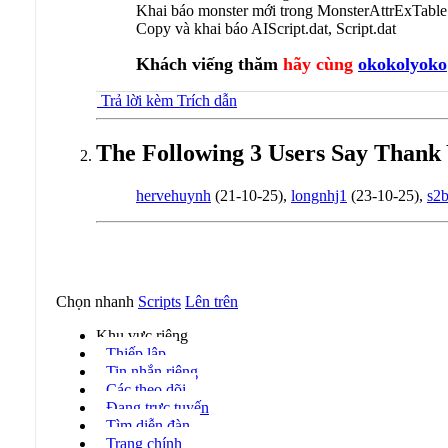
Khai báo monster mới trong MonsterAttrExTable.txt
Copy và khai báo AIScript.dat, Script.dat
Khách viếng thăm
hãy cùng
okokolyoko
Trả lời kèm Trích dẫn
The Following 3 Users Say Thank 
hervehuynh
(21-10-25),
longnhj1
(23-10-25),
s2
Chọn nhanh
Scripts
Lên trên
Khu vực riêng
Thiếp lập
Tin nhắn riêng
Các theo dõi
Đang trực tuyến
Tìm diễn đàn
Trang chính