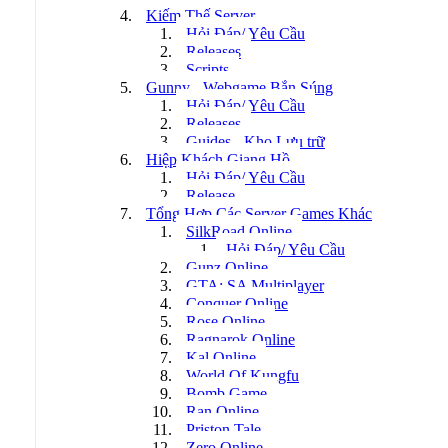
Kiếm Thế Server
Hỏi Đáp/ Yêu Cầu
Releases
Scripts
Gunny - Webgame Bắn Súng
Hỏi Đáp/ Yêu Cầu
Releases
Guides - Kho Lưu trữ
Hiệp Khách Giang Hồ
Hỏi Đáp/ Yêu Cầu
Release
Tổng Hợp Các Server Games Khác
SilkRoad Online
Hỏi Đáp/ Yêu Cầu
Gunz Online
GTA: SA Multiplayer
Conquer Online
Rose Online
Ragnarok Online
Kal Online
World Of Kungfu
Bomb Game
Ran Online
Priston Tale
Zero Online