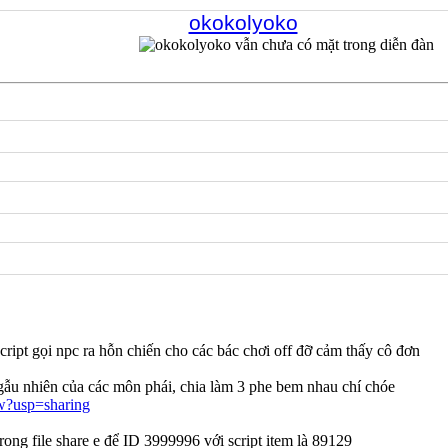
okokolyoko
script gọi npc ra hỗn chiến cho các bác chơi off đỡ cảm thấy cô đơn
ngẫu nhiên của các môn phái, chia làm 3 phe bem nhau chí chóe
ew?usp=sharing
ong file share e để ID 3999996 với script item là 89129