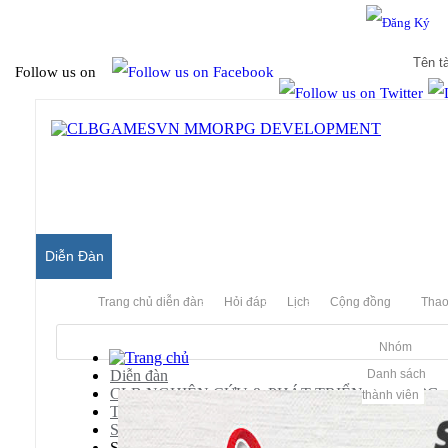
Hello & Welcome to our community.
Is this your first visit?
Follow us on
Diễn Đàn
Trang chủ diễn đàn
Hỏi đáp
Lịch
Cộng đồng
Thao
Nhóm
Diễn đàn
Danh sách
CLB NGHIÊN CỨU & PHÁT TRIỂN MMORPG
thành viên
Thiên Long Bát Bộ
Scripts
Script NPC hỗn chiến :D