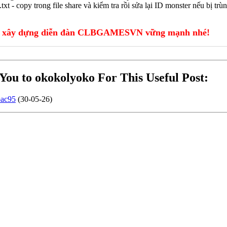
 - copy trong file share và kiểm tra rồi sửa lại ID monster nếu bị trù
xây dựng diễn đàn CLBGAMESVN vững mạnh nhé!
You to okokolyoko For This Useful Post:
bac95
(30-05-26)