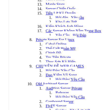
Maple Story
Server Chiến Quốc
Tiên Lữ Kỳ Duyên
Hỏi đáp - Yêu cầu
Kho Lưu Trữ
Kiếm Khách Anh Hùng
Các Server Không Nằm Trong Box
Yêu Cầu - Hỏi Đáp
Private Server For Linux
Cabal Online
Thế Giới Hoàn Mỹ
Chinh Đồ
Tru Tiên Private
Thục Sơn Kỳ Hiệp
CHUYÊN ĐỀ WEB GAMES
Hỏi Đáp/ Yêu Cầu
Đao Kiếm Vô Song
Hỏi Đáp/ Yêu Cầu
Old Archived Server
Audition Server Private
Releases
Hỏi Đáp/ Yêu Cầu
Gunbound Server
FlyFF Server