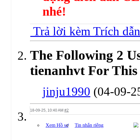
nhé!
Trả lời kèm Trích dẫ
The Following 2 U
tienanhvt For This
jinju1990
(04-09-2
18-09-25,
10:40 AM
#2
Xem Hồ sơ
Tin nhắn riêng