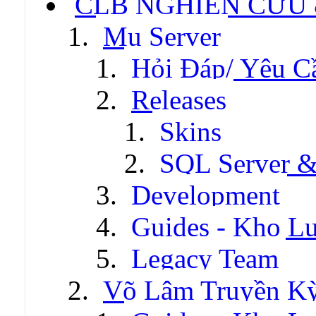
CLB NGHIÊN CỨU
Mu Server
Hỏi Đáp/ Yêu C
Releases
Skins
SQL Server &
Development
Guides - Kho Lư
Legacy Team
Võ Lâm Truyền Kỳ 