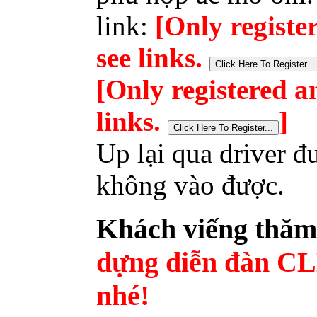
link:
[Only registe
see links.
[Only registered a
links.
]
Up lại qua driver đ
không vào được.
Khách viếng thă
dựng diễn đàn 
nhé!