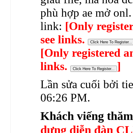
phù hợp ae mở onl.
link:
[Only registe
see links.
[Only registered a
links.
]
Lần sửa cuối bởi ti
06:26 PM
.
Khách viếng thă
dựng diễn đàn 