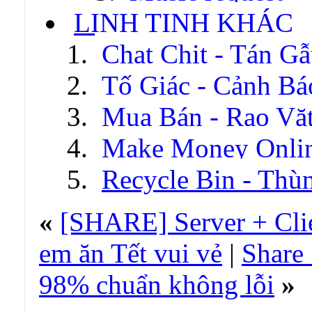
LINH TINH KHÁC
Chat Chit - Tán G
Tố Giác - Cảnh Bá
Mua Bán - Rao Vặ
Make Money Onli
Recycle Bin - Thù
«
[SHARE] Server + Cli
em ăn Tết vui vẻ
|
Share
98% chuẩn không lỗi
»