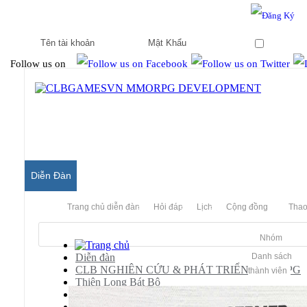
Hello & Welcome to our community.
Is this your first visit?
Ghi nhớ
Follow us on
Diễn Đàn
Trang chủ diễn đàn
Hỏi đáp
Lịch
Cộng đồng
Thao
Nhóm
Diễn đàn
Danh sách
CLB NGHIÊN CỨU & PHÁT TRIỂN MMORPG
thành viên
Thiên Long Bát Bộ
Releases
[TLBB]
Share Tool mã hóa Pre của Tàu