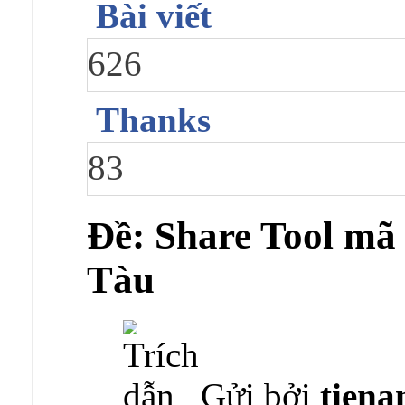
Bài viết
626
Thanks
83
Ðề: Share Tool mã
Tàu
Gửi bởi
tiena