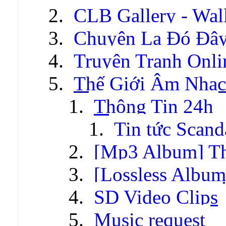
CLB Gallery - Wal
Chuyện Lạ Đó Đâ
Truyện Tranh Onli
Thế Giới Âm Nhạc
Thông Tin 24h
Tin tức Scand
[Mp3 Album] T
[Lossless Albu
SD Video Clips
Music request