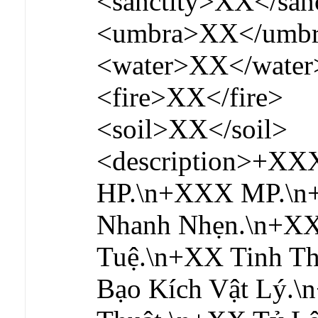
<sanctity>XX</san
<umbra>XX</umb
<water>XX</water
<fire>XX</fire>
<soil>XX</soil>
<description>+X
HP.\n+XXX MP.\n
Nhanh Nhẹn.\n+XX
Tuệ.\n+XX Tinh T
Bạo Kích Vật Lý.\