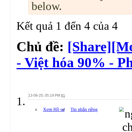
below.
Kết quả 1 đến 4 của 4
Chủ đề:
[Share][M
- Việt hóa 90% - P
13-06-25,
05:19 PM
#1
Xem Hồ sơ
Tin nhắn riêng