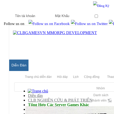
Hello & Welcome to our community.
Is this your first visit?
Ghi nhớ
Follow us on
Diễn Đàn
Trang chủ diễn đàn
Hỏi đáp
Lịch
Cộng đồng
Thao
Nhóm
Diễn đàn
Danh sách
CLB NGHIÊN CỨU & PHÁT TRIỂN MMORPG
thành viên
Tổng Hợp Các Server Games Khác
Các Server Không Nằm Trong Box
[Share][Mobile]Long Tinh Mobile - Việt hóa 90% - P