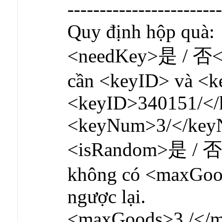
------------------------
Quy định hộp quà:
<needKey>是 / 否</
cần <keyID> và <
<keyID>340151/</
<keyNum>3/</ke
<isRandom>是 / 否
không có <maxGoods
ngược lại.
<maxGoods>3 /</