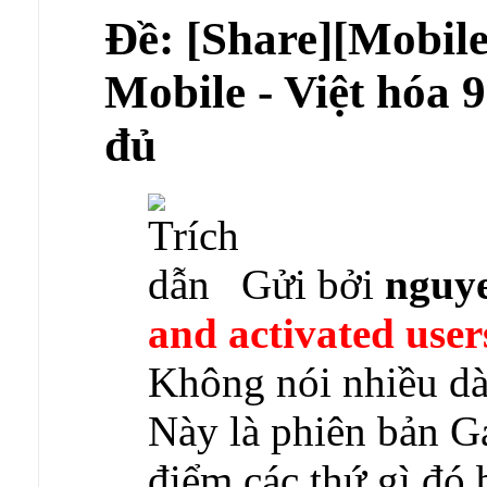
Ðề: [Share][Mobil
Mobile - Việt hóa 
đủ
Gửi bởi
nguy
and activated user
Không nói nhiều dà
Này là phiên bản G
điểm các thứ gì đó b