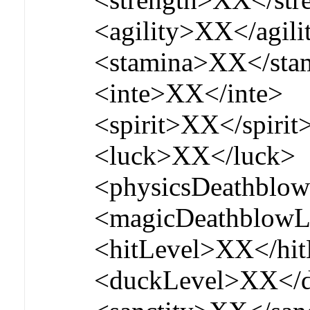
<agility>XX</agili
<stamina>XX</sta
<inte>XX</inte>
<spirit>XX</spirit
<luck>XX</luck>
<physicsDeathblo
<magicDeathblowL
<hitLevel>XX</hit
<duckLevel>XX</d