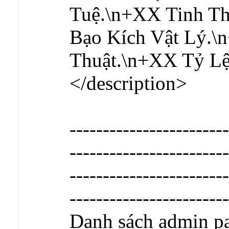
Tuệ.\n+XX Tinh T
Bạo Kích Vật Lý.\
Thuật.\n+XX Tỷ L
</description>
------------------------
------------------------
------------------------
------------------------
Danh sách admin pa