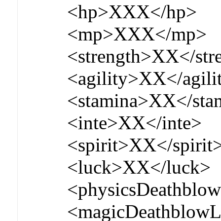
<hp>XXX</hp>
<mp>XXX</mp>
<strength>XX</str
<agility>XX</agili
<stamina>XX</sta
<inte>XX</inte>
<spirit>XX</spirit
<luck>XX</luck>
<physicsDeathblo
<magicDeathblowL