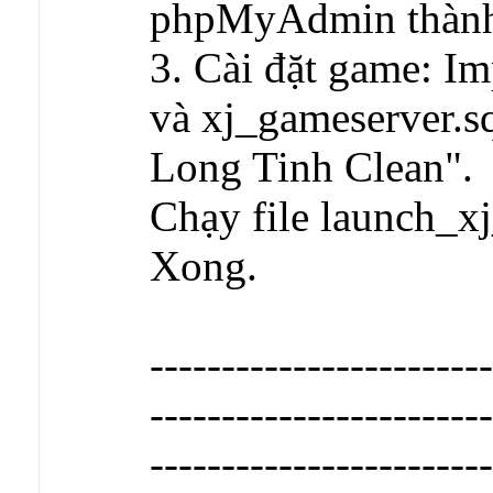
phpMyAdmin thà
3. Cài đặt game: Imp
và xj_gameserver.s
Long Tinh Clean".
Chạy file launch_xj_
Xong.
------------------------
------------------------
------------------------