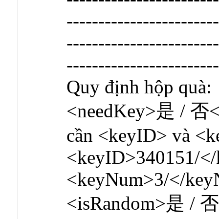
------------------------
------------------------
------------------------
Quy định hộp quà:
<needKey>是 / 否</
cần <keyID> và <
<keyID>340151/</
<keyNum>3/</ke
<isRandom>是 / 否