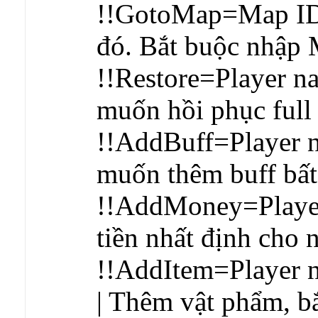
!!GotoMap=Map ID 
đó. Bắt buộc nhập 
!!Restore=Player na
muốn hồi phục ful
!!AddBuff=Player n
muốn thêm buff bất
!!AddMoney=Player
tiền nhất định cho 
!!AddItem=Player
| Thêm vật phẩm, b