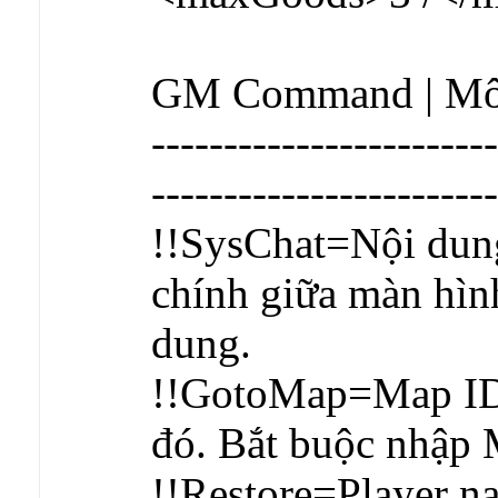
GM Command | Mô
------------------------
------------------------
!!SysChat=Nội dung 
chính giữa màn hìn
dung.
!!GotoMap=Map ID 
đó. Bắt buộc nhập 
!!Restore=Player na