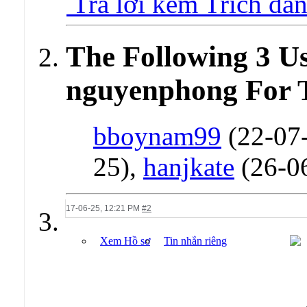
Trả lời kèm Trích dẫ
The Following 3 U
nguyenphong For T
bboynam99
(22-07
25),
hanjkate
(26-0
17-06-25,
12:21 PM
#2
Xem Hồ sơ
Tin nhắn riêng