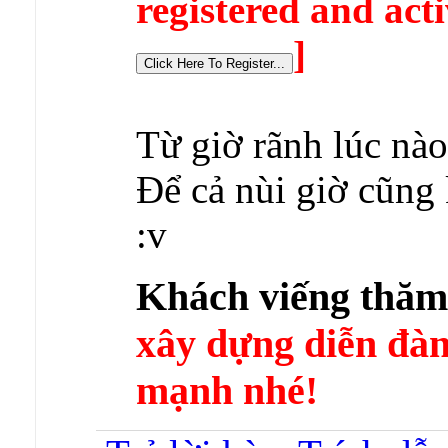
registered and acti
]
Từ giờ rãnh lúc nào
Để cả nùi giờ cũng 
:v
Khách viếng thă
xây dựng diễn 
mạnh nhé!