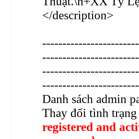
Thuật.\n+XX Tỷ L
</description>
------------------------
------------------------
------------------------
------------------------
Danh sách admin pa
Thay đổi tình trạn
registered and acti