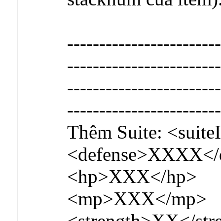
------------------------
------------------------
------------------------
------------------------
Thêm Suite: <suit
<defense>XXXX</
<hp>XXX</hp>
<mp>XXX</mp>
<strength>XX</str