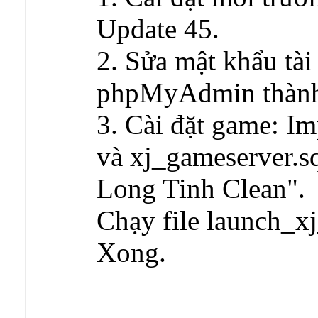
Update 45.
2. Sửa mật khẩu tài
phpMyAdmin thà
3. Cài đặt game: Imp
và xj_gameserver.s
Long Tinh Clean".
Chạy file launch_xj_
Xong.
------------------------