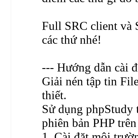
Full SRC client và
các thứ nhé!
--- Hướng dẫn cài đặ
Giải nén tập tin Fil
thiết.
Sử dụng phpStudy
phiên bản PHP trên
1. Cài đặt môi trư