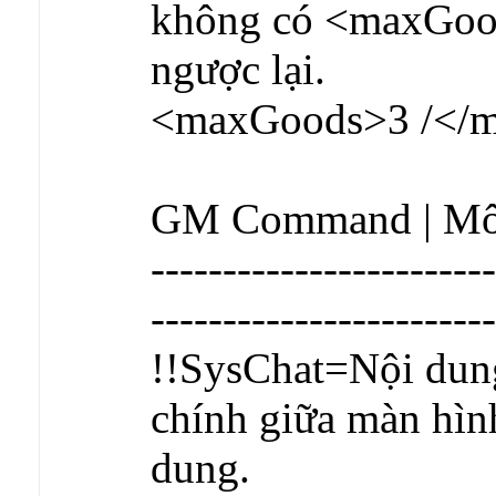
không có <maxGoods
ngược lại.
<maxGoods>3 /</
GM Command | Mô
------------------------
------------------------
!!SysChat=Nội dung 
chính giữa màn hìn
dung.