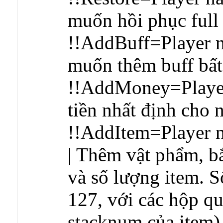
muốn hồi phục ful
!!AddBuff=Player n
muốn thêm buff bất
!!AddMoney=Player
tiền nhất định cho 
!!AddItem=Player
| Thêm vật phẩm, b
và số lượng item. S
127, với các hộp qu
stacknum của item)