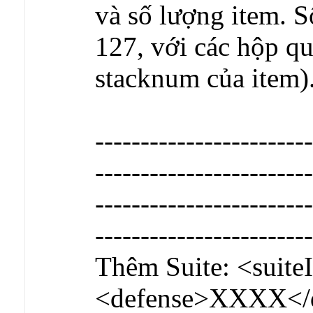
và số lượng item. S
127, với các hộp qu
stacknum của item)
------------------------
------------------------
------------------------
------------------------
Thêm Suite: <suit
<defense>XXXX</