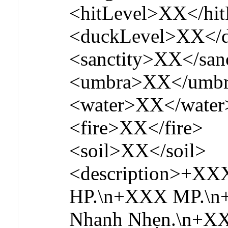
<hitLevel>XX</hit
<duckLevel>XX</d
<sanctity>XX</san
<umbra>XX</umb
<water>XX</water
<fire>XX</fire>
<soil>XX</soil>
<description>+X
HP.\n+XXX MP.\n
Nhanh Nhẹn.\n+XX