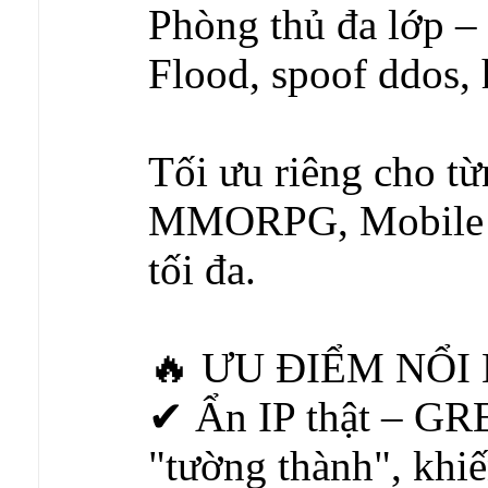
Phòng thủ đa lớp 
Flood, spoof ddos,
Tối ưu riêng cho 
MMORPG, Mobile 
tối đa.
🔥 ƯU ĐIỂM NỔI
✔ Ẩn IP thật – GRE
"tường thành", khiế