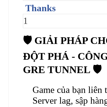
Thanks
1
🛡️ GIẢI PHÁP C
ĐỘT PHÁ - CÔNG
GRE TUNNEL 🛡️
Game của bạn liên 
Server lag, sập hàn