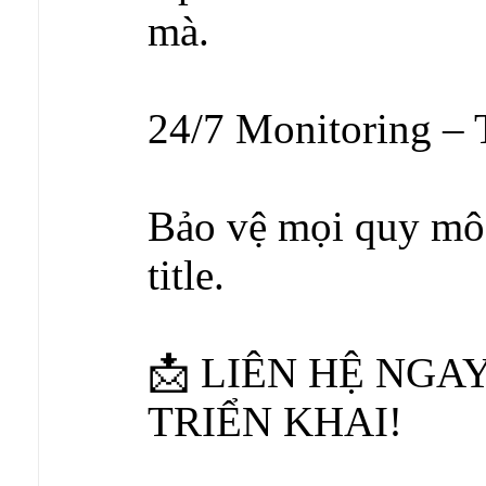
mà.
24/7 Monitoring – 
Bảo vệ mọi quy mô
title.
📩 LIÊN HỆ NGA
TRIỂN KHAI!