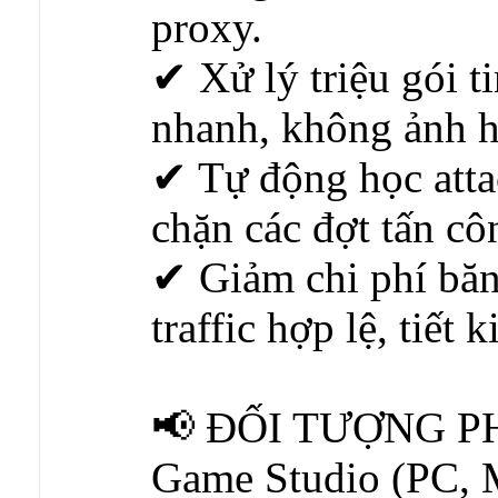
proxy.
✔ Xử lý triệu gói 
nhanh, không ảnh 
✔ Tự động học atta
chặn các đợt tấn cô
✔ Giảm chi phí băn
traffic hợp lệ, tiết 
📢 ĐỐI TƯỢNG P
Game Studio (PC, 