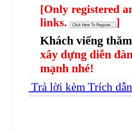
[Only registered a
links.
]
Khách viếng thă
xây dựng diễn 
mạnh nhé!
Trả lời kèm Trích dẫ