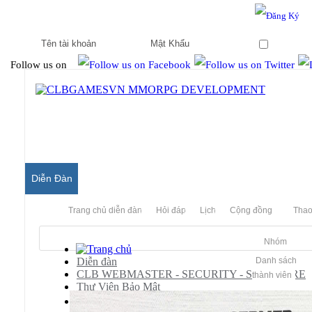
Hello & Welcome to our community.
Is this your first visit?
Ghi nhớ
Follow us on
Diễn Đàn
Trang chủ diễn đàn
Hỏi đáp
Lịch
Cộng đồng
Thao
Nhóm
Diễn đàn
Danh sách
CLB WEBMASTER - SECURITY - SOFTWARE
thành viên
Thư Viện Bảo Mật
🛡️ GIẢI PHÁP CHỐNG DDoS ĐỘT PHÁ - CÔNG