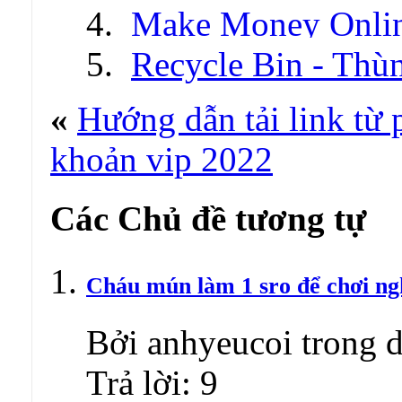
Make Money Onli
Recycle Bin - Thù
«
Hướng dẫn tải link từ 
khoản vip 2022
Các Chủ đề tương tự
Cháu mún làm 1 sro để chơi ngh
Bởi anhyeucoi trong 
Trả lời:
9