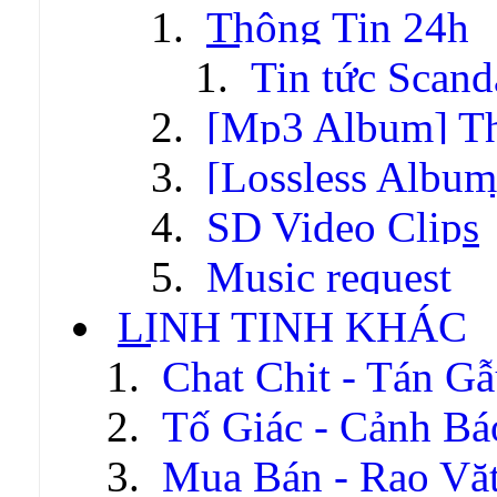
Thông Tin 24h
Tin tức Scand
[Mp3 Album] T
[Lossless Albu
SD Video Clips
Music request
LINH TINH KHÁC
Chat Chit - Tán G
Tố Giác - Cảnh Bá
Mua Bán - Rao Vặ