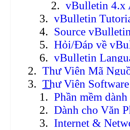
vBulletin 4.x
vBulletin Tutori
Source vBulleti
Hỏi/Đáp về vBul
vBulletin Lang
Thư Viện Mã Ngu
Thư Viện Software
Phần mềm dành 
Dành cho Văn P
Internet & Netw