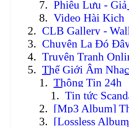
Phiêu Lưu - Gi
Video Hài Kịch
CLB Gallery - Wal
Chuyện Lạ Đó Đâ
Truyện Tranh Onli
Thế Giới Âm Nhạc
Thông Tin 24h
Tin tức Scand
[Mp3 Album] T
[Lossless Albu