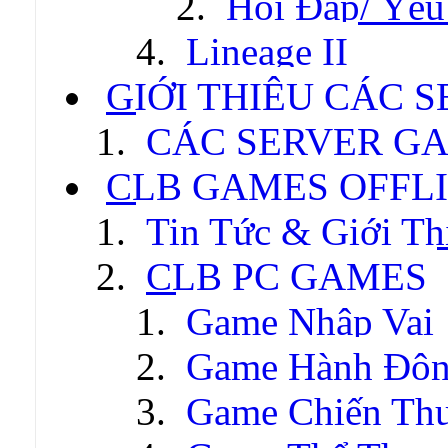
Hỏi Đáp/ Yêu
Lineage II
GIỚI THIỆU CÁC 
CÁC SERVER GA
CLB GAMES OFFL
Tin Tức & Giới Th
CLB PC GAMES
Game Nhập Vai
Game Hành Độ
Game Chiến Thu