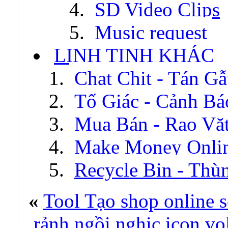
SD Video Clips
Music request
LINH TINH KHÁC
Chat Chit - Tán G
Tố Giác - Cảnh Bá
Mua Bán - Rao Vặ
Make Money Onli
Recycle Bin - Thù
«
Tool Tạo shop online s
,rảnh ngồi nghịc icon vo