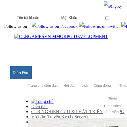
Hello & Welcome to our community.
Is this your first visit?
Ghi nhớ
Follow us on
Diễn Đàn
Trang chủ diễn đàn
Hỏi đáp
Lịch
Cộng đồng
Thao
Nhóm
Diễn đàn
Danh sách
CLB NGHIÊN CỨU & PHÁT TRIỂN MMORPG
thành viên
Võ Lâm Truyền Kỳ (Jx Server)
[JX]
Show Ít Version Autoupdate