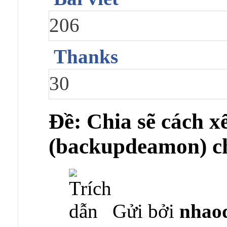
206
Thanks
30
Ðề: Chia sẽ cách x
(backupdeamon) ch
Gửi bởi
nhao