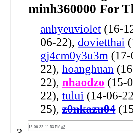
minh360000 For Th
anhyeuviolet
(16-1
06-22),
dovietthai
(
gj4cm0y3u3m
(17-
22),
hoanghuan
(16
22),
nhaodzo
(15-0
22),
tului
(14-06-22
25),
z0nkazu04
(15
13-06-22,
11:53 PM
#2