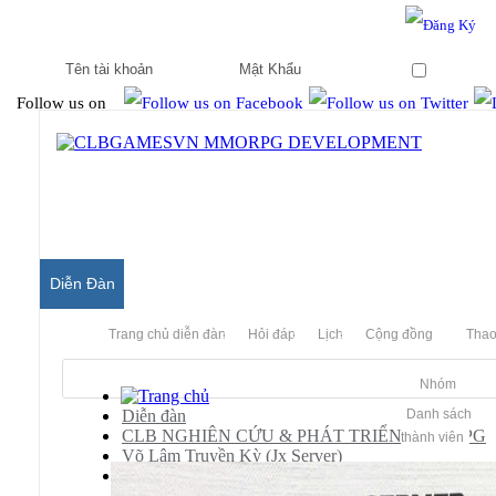
Hello & Welcome to our community.
Is this your first visit?
Ghi nhớ
Follow us on
Diễn Đàn
Trang chủ diễn đàn
Hỏi đáp
Lịch
Cộng đồng
Thao
Nhóm
Diễn đàn
Danh sách
CLB NGHIÊN CỨU & PHÁT TRIỂN MMORPG
thành viên
Võ Lâm Truyền Kỳ (Jx Server)
[JX]
Chia sẽ cách xếp hạng dấu hỏi (backupdeamon) 