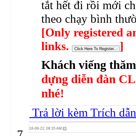
tắt hết đi rồi mới c
theo chạy bình thư
[Only registered a
links.
]
Khách viếng thă
dựng diễn đàn 
nhé!
Trả lời kèm Trích dẫ
18-06-22,
08:35 AM
#5