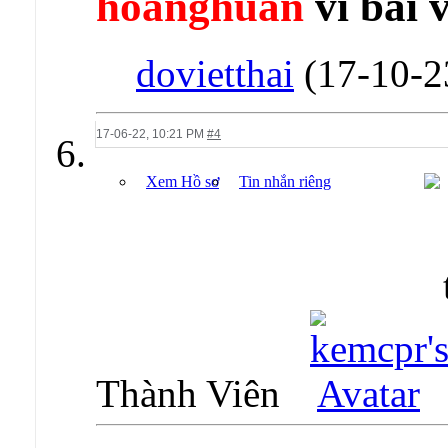
hoanghuan
vì bài v
dovietthai
(17-10-2
17-06-22,
10:21 PM
#4
Xem Hồ sơ
Tin nhắn riêng
Thành Viên