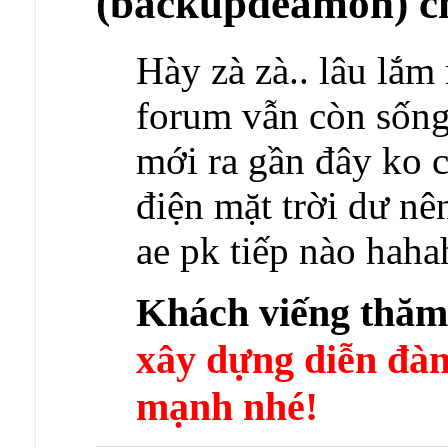
(backupdeamon) ch
Hày zà zà.. lâu lắm
forum vẫn còn sống
mới ra gần đây ko c
điện mặt trời dư nê
ae pk tiếp nào haha
Khách viếng thă
xây dựng diễn 
mạnh nhé!