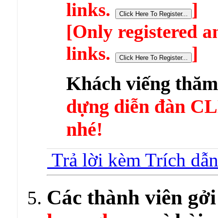
links.
]
[Only registered a
links.
]
Khách viếng thă
dựng diễn đàn 
nhé!
Trả lời kèm Trích dẫ
Các thành viên gởi