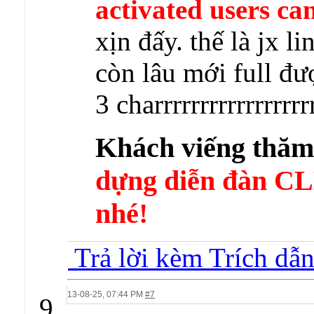
activated users can
xịn đấy. thế là jx li
còn lâu mới full đ
3 charrrrrrrrrrrrrrrrr
Khách viếng thă
dựng diễn đàn 
nhé!
Trả lời kèm Trích dẫ
13-08-25,
07:44 PM
#7