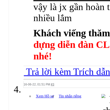
vậy là jx gần hoàn 
nhiều lắm
Khách viếng thă
dựng diễn đàn 
nhé!
Trả lời kèm Trích dẫ
16-06-22,
01:51 PM
#3
Xem Hồ sơ
Tin nhắn riêng