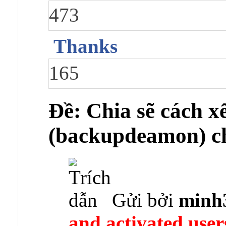
473
Thanks
165
Ðề: Chia sẽ cách x
(backupdeamon) ch
Gửi bởi
minh
and activated user