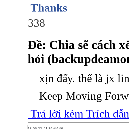
Thanks
338
Ðề: Chia sẽ cách x
hỏi (backupdeamon
xịn đấy. thế là jx li
Keep Moving Forw
Trả lời kèm Trích dẫ
18-06-22,
11:39 AM
#6