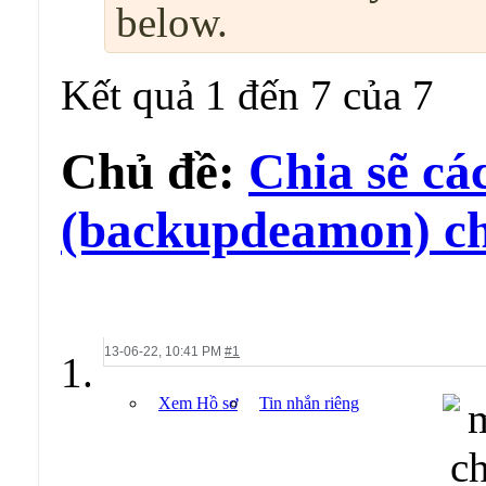
below.
Kết quả 1 đến 7 của 7
Chủ đề:
Chia sẽ cá
(backupdeamon) ch
13-06-22,
10:41 PM
#1
Xem Hồ sơ
Tin nhắn riêng