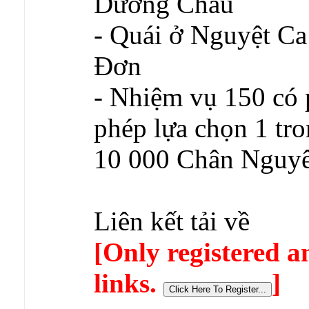
Dương Châu
- Quái ở Nguyệt Ca
Đơn
- Nhiệm vụ 150 có
phép lựa chọn 1 tro
10 000 Chân Nguyê
Liên kết tải về
[Only registered a
links.
]