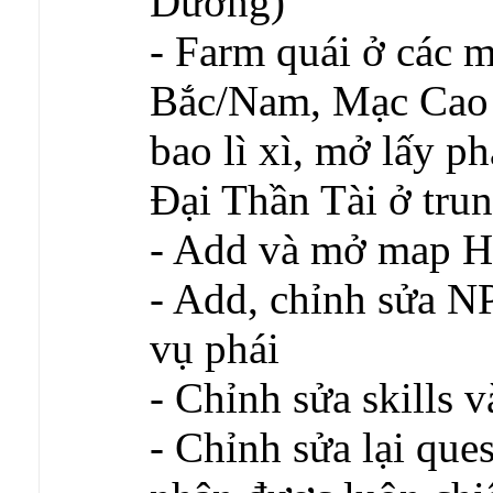
Dương)
- Farm quái ở các
Bắc/Nam, Mạc Cao 
bao lì xì, mở lấy p
Đại Thần Tài ở trun
- Add và mở map H
- Add, chỉnh sửa N
vụ phái
- Chỉnh sửa skills và
- Chỉnh sửa lại qu