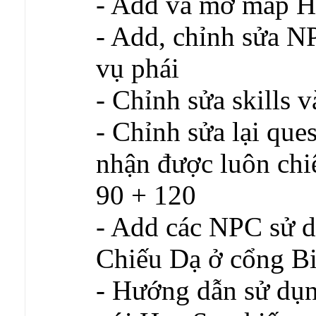
- Add và mở map H
- Add, chỉnh sửa N
vụ phái
- Chỉnh sửa skills và
- Chỉnh sửa lại qu
nhận được luôn chiê
90 + 120
- Add các NPC sử d
Chiếu Dạ ở cổng B
- Hướng dẫn sử dụ