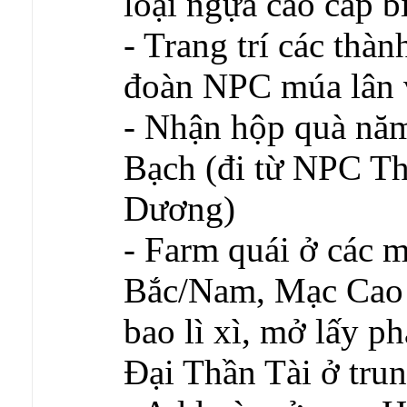
loại ngựa cao cấp bi
- Trang trí các thàn
đoàn NPC múa lân v
- Nhận hộp quà nă
Bạch (đi từ NPC T
Dương)
- Farm quái ở các
Bắc/Nam, Mạc Cao 
bao lì xì, mở lấy p
Đại Thần Tài ở trun