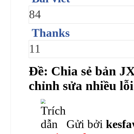
84
Thanks
11
Ðề: Chia sẻ bản JX 
chỉnh sửa nhiều lỗ
Gửi bởi
kesf