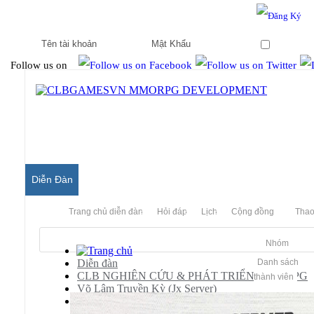
Hello & Welcome to our community.
Is this your first visit?
Ghi nhớ
Follow us on
Diễn Đàn
Trang chủ diễn đàn
Hỏi đáp
Lịch
Cộng đồng
Thao
Nhóm
Diễn đàn
Danh sách
CLB NGHIÊN CỨU & PHÁT TRIỂN MMORPG
thành viên
Võ Lâm Truyền Kỳ (Jx Server)
[JX]
Chia sẻ bản JX 8.1 full sạch chỉnh sửa nhiều lỗ