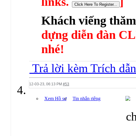
links.
]
Khách viếng thă
dựng diễn đàn 
nhé!
Trả lời kèm Trích dẫ
12-03-23,
06:13 PM
#53
Xem Hồ sơ
Tin nhắn riêng