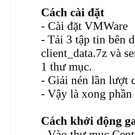
Cách cài đặt
- Cài đặt VMWare
- Tải 3 tập tin bên 
client_data.7z và s
1 thư mục.
- Giải nén lần lượt c
- Vậy là xong phần 
Cách khởi động g
- Vào thư mục CentO