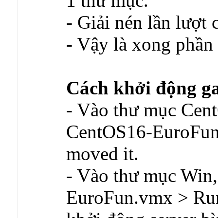
1 thư mục.
- Giải nén lần lượt c
- Vậy là xong phần 
Cách khởi động g
- Vào thư mục CentO
CentOS16-EuroFun
moved it.
- Vào thư mục Win,
EuroFun.vmx > Run