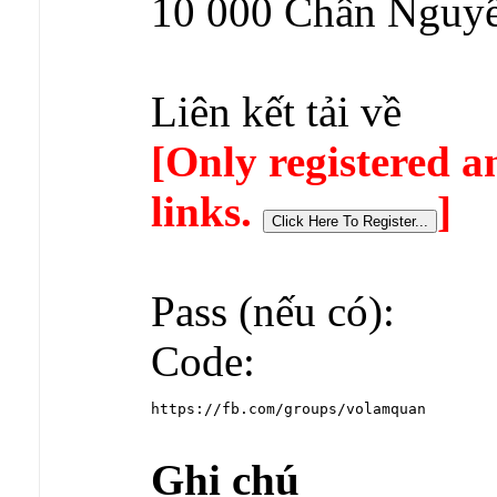
10 000 Chân Nguyê
Liên kết tải về
[Only registered a
links.
]
Pass (nếu có):
Code:
https://fb.com/groups/volamquan
Ghi chú