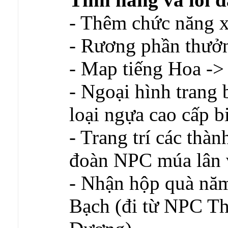
- Thêm chức năng 
- Rương phần thưởn
- Map tiếng Hoa ->
- Ngoại hình trang 
loại ngựa cao cấp bi
- Trang trí các thàn
đoàn NPC múa lân v
- Nhận hộp quà nă
Bạch (đi từ NPC T