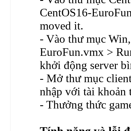
CentOS16-EuroFun
moved it.
- Vào thư mục Win,
EuroFun.vmx > Run
khởi động server b
- Mở thư mục clien
nhập với tài khoản
- Thưởng thức gam
Tính năng và lỗi đ