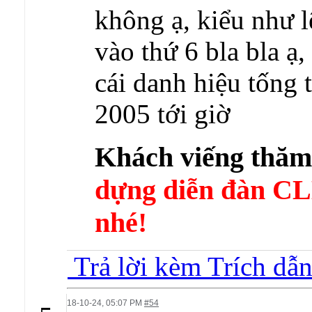
không ạ, kiểu như 
vào thứ 6 bla bla ạ,
cái danh hiệu tống 
2005 tới giờ
Khách viếng thă
dựng diễn đàn 
nhé!
Trả lời kèm Trích dẫ
18-10-24,
05:07 PM
#54