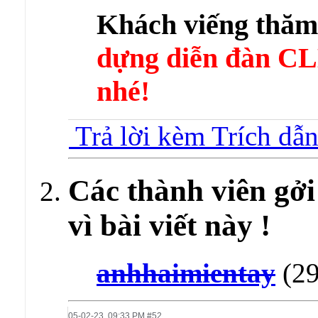
Khách viếng thă
dựng diễn đàn 
nhé!
Trả lời kèm Trích dẫ
Các thành viên gởi
vì bài viết này !
anhhaimientay
(29
05-02-23,
09:33 PM
#52