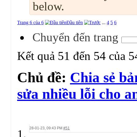
below.
Trang 6 của 6
Đầu tiên
...
4
5
6
Chuyển đến trang
Kết quả 51 đến 54 của 5
Chủ đề:
Chia sẻ bả
sửa nhiều lỗi cho 
28-01-23,
09:43 PM
#51