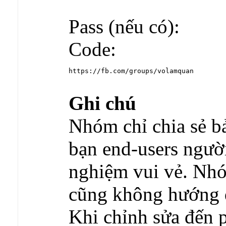
Pass (nếu có):
Code:
https://fb.com/groups/volamquan
Ghi chú
Nhóm chỉ chia sẻ b
bạn end-users người 
nghiệm vui vẻ. Nhó
cũng không hướng d
Khi chỉnh sửa đến p