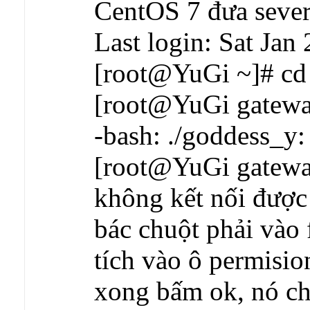
CentOS 7 đưa sever
Last login: Sat Jan
[root@YuGi ~]# cd
[root@YuGi gatewa
-bash: ./goddess_y:
[root@YuGi gatew
không kết nối được
bác chuột phải vào f
tích vào ô permisio
xong bấm ok, nó ch