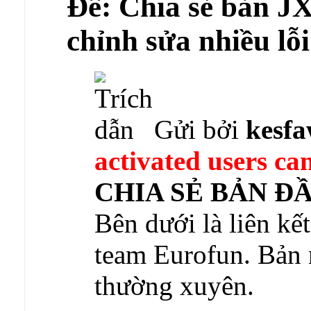
Ðề: Chia sẻ bản JX 
chỉnh sửa nhiều lỗ
Gửi bởi
kesf
activated users can
CHIA SẺ BẢN ĐẦY
Bên dưới là liên kế
team Eurofun. Bản 
thường xuyên.