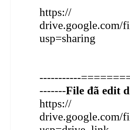
https://
drive.google.com
usp=sharing
-----------========
-------
File đã edit 
https://
drive.google.com
usp=drive_link