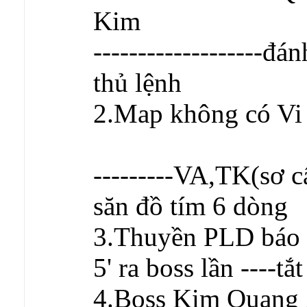
Kim
-------------------đ
thủ lệnh
2.Map không có Vi 
---------VA,TK(sơ 
săn đồ tím 6 dòng
3.Thuyền PLD báo d
5' ra boss lần ----tắ
4.Boss Kim Quang 