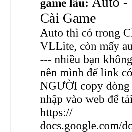
Auto -
game lâu:
Cài Game
Auto thì có trong C
VLLite, còn mấy aut
--- nhiều bạn khôn
nên mình để link có
NGƯỜI copy dòng li
nhập vào web để tả
https://
docs.google.com/