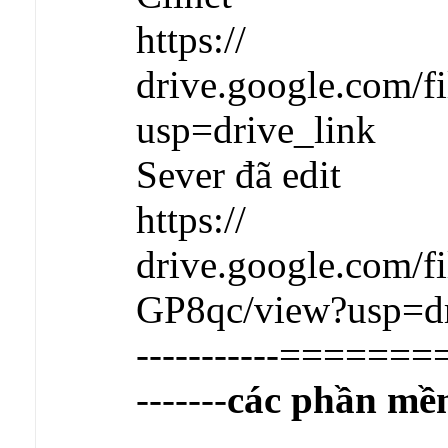
https://
drive.google.com
usp=drive_link
Sever đã edit
https://
drive.google.com
GP8qc/view?usp=dr
-----------========
-------
các phần mề