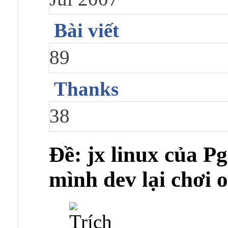
Bài viết
89
Thanks
38
Ðề: jx linux của 
mình dev lại chơi