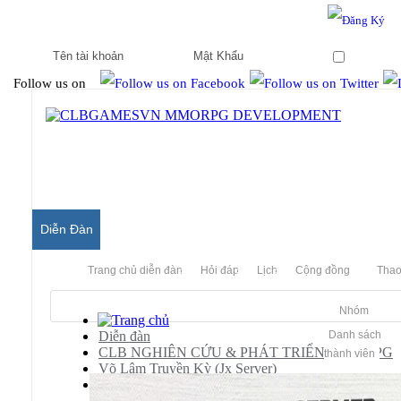
Hello & Welcome to our community.
Is this your first visit?
Ghi nhớ
Follow us on
Diễn Đàn
Trang chủ diễn đàn
Hỏi đáp
Lịch
Cộng đồng
Thao
Nhóm
Diễn đàn
Danh sách
CLB NGHIÊN CỨU & PHÁT TRIỂN MMORPG
thành viên
Võ Lâm Truyền Kỳ (Jx Server)
[JX]
jx linux của Pgaming share mình dev lại chơi o