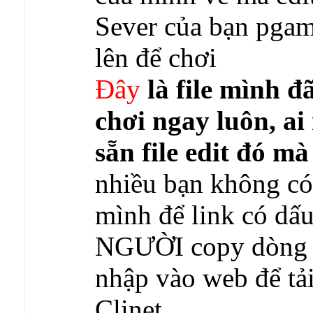
Sever của bạn pga
lên để chơi
Đây
là file mình đ
chơi ngay luôn, ai
sẵn file edit đó mà
nhiều bạn không c
mình để link có dấu
NGƯỜI copy dòng li
nhập vào web để tả
Clinet