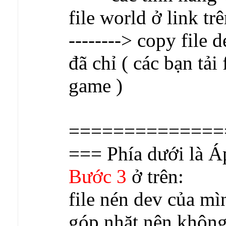
file world ở link tr
--------> copy file
đã chỉ ( các bạn tải 
game )
==============
=== Phía dưới là Á
Bước 3
ở trên:
file nén dev của m
góp nhặt nên không