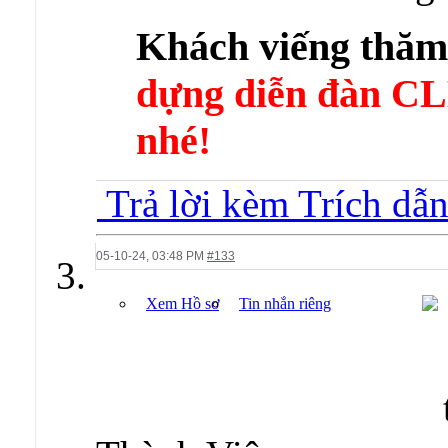
Khách viếng thă
dựng diễn đàn 
nhé!
Trả lời kèm Trích dẫ
05-10-24,
03:48 PM
#133
Xem Hồ sơ
Tin nhắn riêng