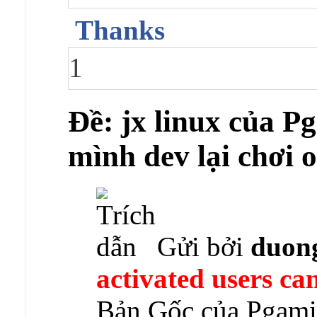
Thanks
1
Ðề: jx linux của 
mình dev lại chơi
Gửi bởi
duon
activated users can
Bản Gốc của Pgam