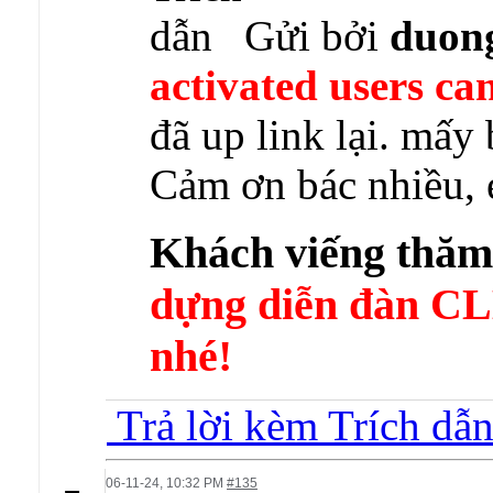
Gửi bởi
duon
activated users can
đã up link lại. mấy 
Cảm ơn bác nhiều, e
Khách viếng thă
dựng diễn đàn 
nhé!
Trả lời kèm Trích dẫ
06-11-24,
10:32 PM
#135