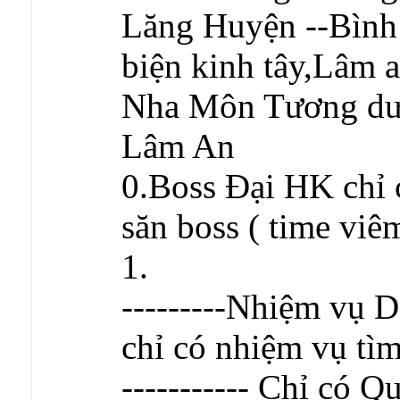
Lăng Huyện --Bình
biện kinh tây,Lâm a
Nha Môn Tương dư
Lâm An
0.Boss Đại HK chỉ 
săn boss ( time viê
1.
---------Nhiệm vụ D
chỉ có nhiệm vụ tìm 
----------- Chỉ có