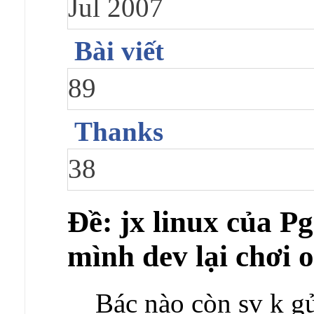
Jul 2007
Bài viết
89
Thanks
38
Ðề: jx linux của 
mình dev lại chơi
Bác nào còn sv k g