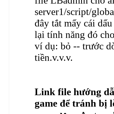
file LBadmin cho ai
server1/script/globa
đây tắt mấy cái dấ
lại tính năng đó c
ví dụ: bỏ -- trước 
tiền.v.v.v.
Link file hướng dẫ
game để tránh bị l