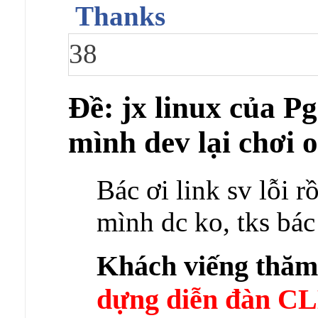
Thanks
38
Ðề: jx linux của 
mình dev lại chơi
Bác ơi link sv lỗi r
mình dc ko, tks bác
Khách viếng thă
dựng diễn đàn 