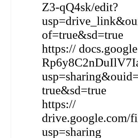
Z3-qQ4sk/edit?
usp=drive_link&o
of=true&sd=true
https:// docs.goog
Rp6y8C2nDuIlV7Ia
usp=sharing&ouid
true&sd=true
https://
drive.google.com
usp=sharing