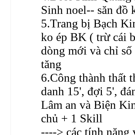
Sinh noel-- săn đồ
5.Trang bị Bạch Ki
ko ép BK ( trừ cái 
dòng mới và chỉ số
tăng
6.Công thành thất 
danh 15', đợi 5', đ
Lâm an và Biện Kin
chủ + 1 Skill
----> các tính năng