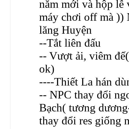
năm mới và hộp lễ v
máy chơi off mà )
lăng Huyện
--Tắt liên đấu
-- Vượt ải, viêm đế
ok)
----Thiết La hán dù
-- NPC thay đổi ng
Bạch( tương dương-
thay đổi res giống