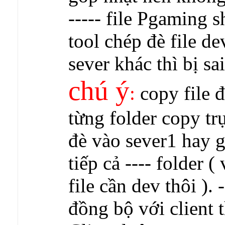
----- file Pgaming 
tool chép đè file d
sever khác thì bị sai
chú ý
:
copy file đa
từng folder copy trực
đè vào sever1 hay
tiếp cả ---- folder (
file cần dev thôi )
đồng bộ với client 