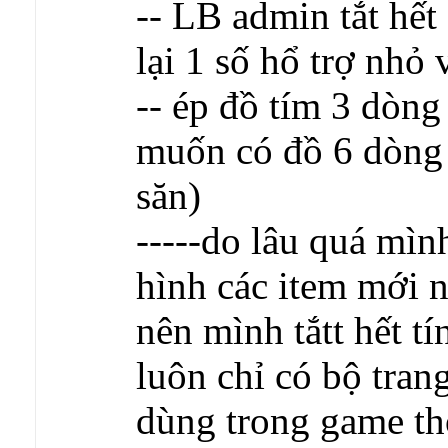
-- LB admin tắt hết
lại 1 số hổ trợ nhỏ và
-- ép đồ tím 3 dòng 
muốn có đồ 6 dòng
săn)
-----do lâu quá mình
hình các item mới 
nên mình tắtt hết t
luôn chỉ có bộ trang
dùng trong game th