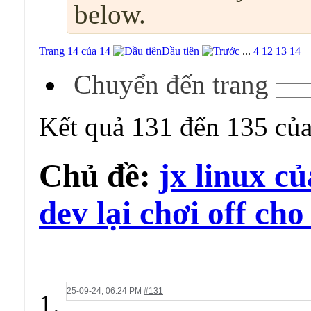
below.
Trang 14 của 14
Đầu tiên
...
4
12
13
14
Chuyển đến trang
Kết quả 131 đến 135 củ
Chủ đề:
jx linux c
dev lại chơi off ch
25-09-24,
06:24 PM
#131