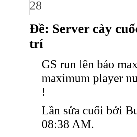
28
Ðề: Server cày cuốc
trí
GS run lên báo max p
maximum player 
!
Lần sửa cuối bởi Bu
08:38 AM
.