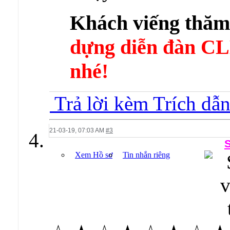
Khách viếng thă
dựng diễn đàn 
nhé!
Trả lời kèm Trích dẫ
21-03-19,
07:03 AM
#3
Xem Hồ sơ
Tin nhắn riêng