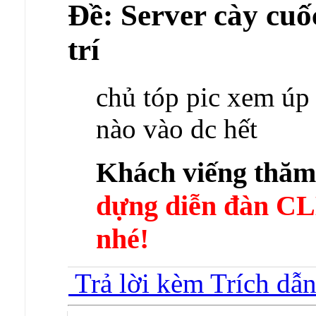
Ðề: Server cày cuốc
trí
chủ tóp pic xem úp
nào vào dc hết
Khách viếng thă
dựng diễn đàn 
nhé!
Trả lời kèm Trích dẫ