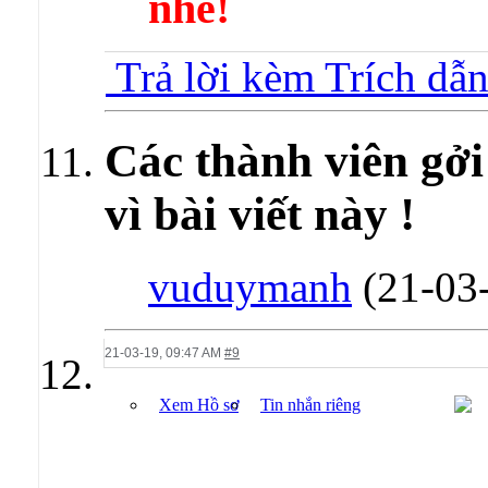
nhé!
Trả lời kèm Trích dẫ
Các thành viên gởi
vì bài viết này !
vuduymanh
(21-03
21-03-19,
09:47 AM
#9
Xem Hồ sơ
Tin nhắn riêng