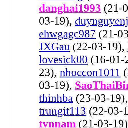
danghai1993
(21-0
03-19),
duynguyen
ehwgagc987
(21-03
JXGau
(22-03-19),
lovesick00
(16-01-
23),
nhoccon1011
(
03-19),
SaoThaiBi
thinhba
(23-03-19)
trungit113
(22-03-1
tvnnam
(21-03-19