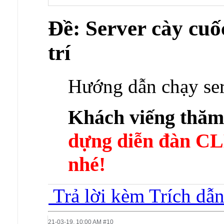
Ðề: Server cày cuốc
trí
Hướng dẫn chạy ser
Khách viếng thă
dựng diễn đàn 
nhé!
Trả lời kèm Trích dẫ
21-03-19,
10:00 AM
#10