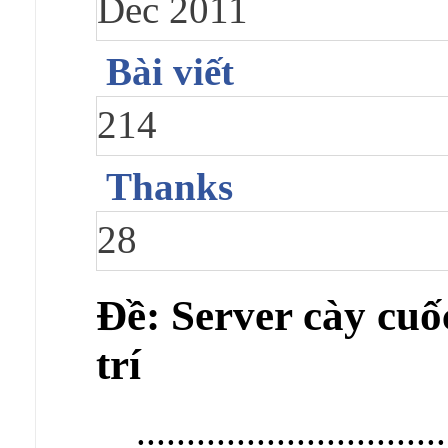
Dec 2011
Bài viết
214
Thanks
28
Ðề: Server cày cuốc
trí
...............................