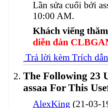
Lần sửa cuối bởi as
10:00 AM
.
Khách viếng thă
diễn đàn CLBGA
Trả lời kèm Trích dẫ
The Following 23 
assaa For This Use
AlexKing
(21-03-1