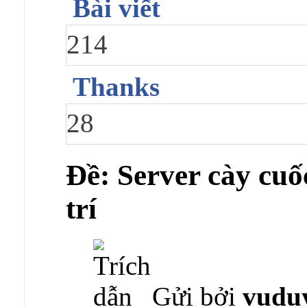
Bài viết
214
Thanks
28
Ðề: Server cày cuốc
trí
Gửi bởi
vudu