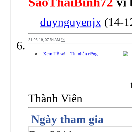
SaoThaiBinh72
vì 
duynguyenjx
(14-1
21-03-19,
07:54 AM
#4
Xem Hồ sơ
Tin nhắn riêng
Thành Viên
Ngày tham gia