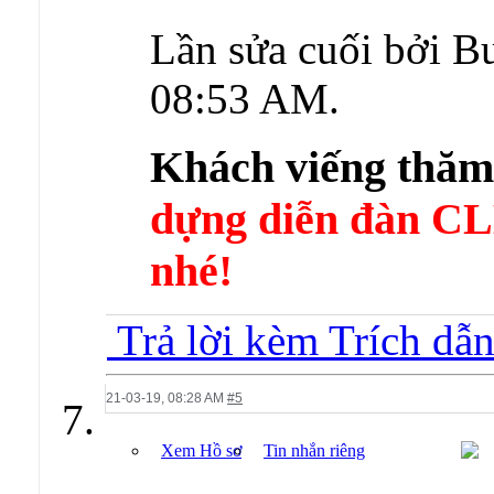
Lần sửa cuối bởi Bu
08:53 AM
.
Khách viếng thă
dựng diễn đàn 
nhé!
Trả lời kèm Trích dẫ
21-03-19,
08:28 AM
#5
Xem Hồ sơ
Tin nhắn riêng