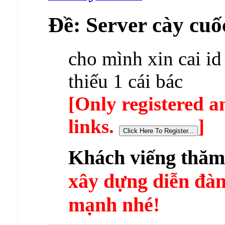
Ðề: Server cày cuốc
cho mình xin cai id
thiếu 1 cái bác
[Only registered a
links.
]
Khách viếng thă
xây dựng diễn 
mạnh nhé!