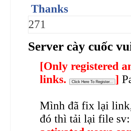
Thanks
271
Server cày cuốc vui
[Only registered a
links.
]
Pa
Mình đã fix lại lin
đó thì tải lại file sv