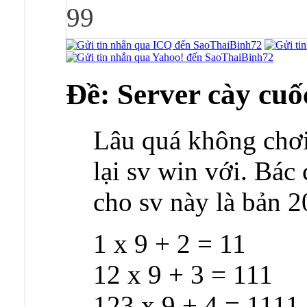
99
Ðề: Server cày cuốc
Lâu quá không chơi
lại sv win với. Bác
cho sv này là bản 
1 x 9 + 2 = 11
12 x 9 + 3 = 111
123 x 9 + 4 = 1111