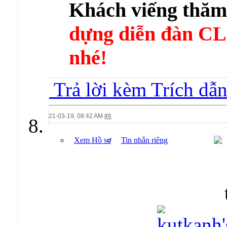
Khách viếng thă
dựng diễn đàn 
nhé!
Trả lời kèm Trích dẫ
21-03-19,
08:42 AM
#6
Xem Hồ sơ
Tin nhắn riêng