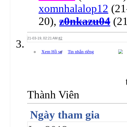
xomnhalalop12
(21
20),
z0nkazu04
(21
21-03-19,
02:21 AM
#2
Xem Hồ sơ
Tin nhắn riêng
Thành Viên
Ngày tham gia