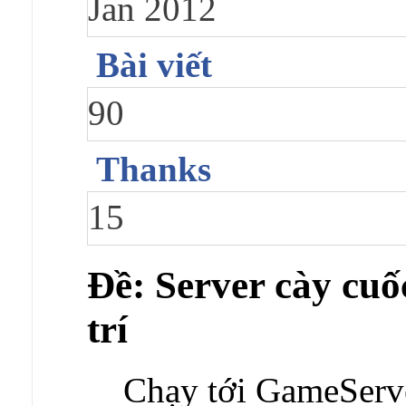
Jan 2012
Bài viết
90
Thanks
15
Ðề: Server cày cuốc
trí
Chạy tới GameServe