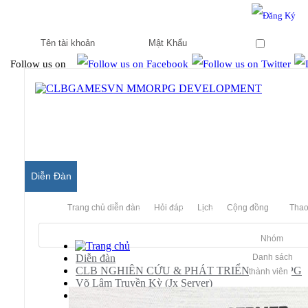
Hello & Welcome to our community.
Is this your first visit?
Ghi nhớ
Follow us on
Diễn Đàn
Trang chủ diễn đàn
Hỏi đáp
Lịch
Cộng đồng
Thao
Nhóm
Diễn đàn
Danh sách
CLB NGHIÊN CỨU & PHÁT TRIỂN MMORPG
thành viên
Võ Lâm Truyền Kỳ (Jx Server)
[JX]
Server cày cuốc vui nhộn, giải trí