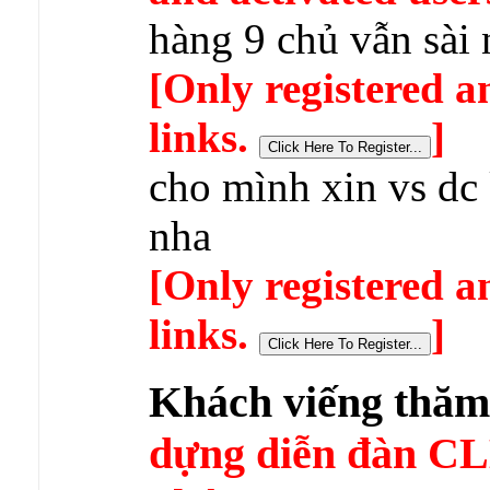
hàng 9 chủ vẫn sài
[Only registered a
links.
]
cho mình xin vs dc 
nha
[Only registered a
links.
]
Khách viếng thă
dựng diễn đàn 