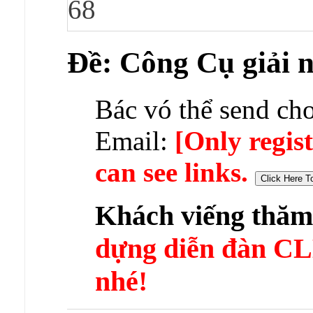
68
Ðề: Công Cụ giải 
Bác vó thể send cho
Email:
[Only regis
can see links.
Khách viếng thă
dựng diễn đàn 
nhé!