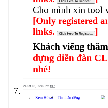
Cho mình xin tool 
[Only registered a
links.
]
Khách viếng thă
dựng diễn đàn 
nhé!
24-09-18,
05:40 PM
#17
Xem Hồ sơ
Tin nhắn riêng