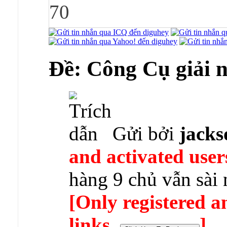
70
Ðề: Công Cụ giải 
Gửi bởi
jack
and activated user
hàng 9 chủ vẫn sài
[Only registered a
links.
]