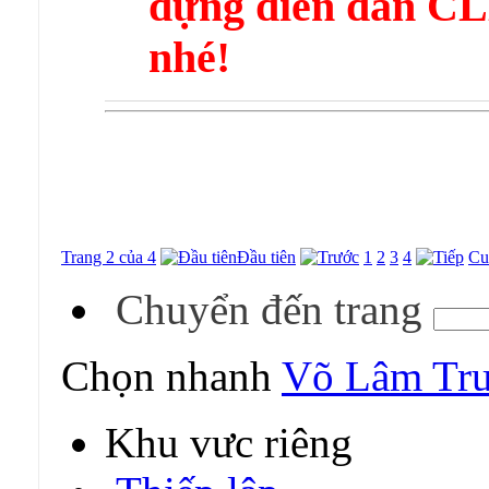
dựng diễn đàn 
nhé!
Trang 2 của 4
Đầu tiên
1
2
3
4
Cu
Chuyển đến trang
Chọn nhanh
Võ Lâm Tru
Khu vực riêng