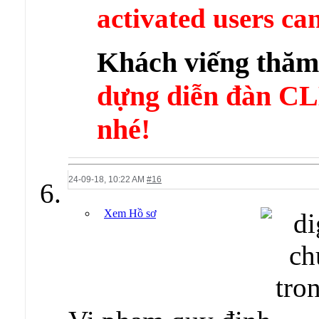
activated users can
Khách viếng thă
dựng diễn đàn 
nhé!
24-09-18,
10:22 AM
#16
Xem Hồ sơ