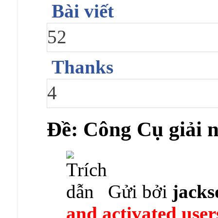
Bài viết
52
Thanks
4
Ðề: Công Cụ giải 
Gửi bởi
jack
and activated user