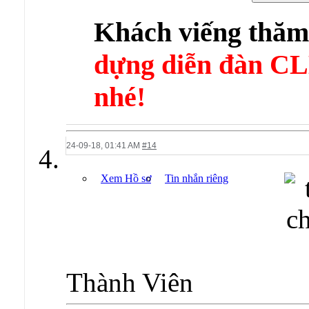
Khách viếng thă
dựng diễn đàn 
nhé!
24-09-18,
01:41 AM
#14
Xem Hồ sơ
Tin nhắn riêng
Thành Viên