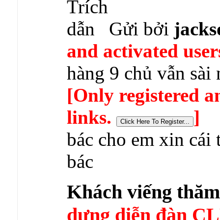
Gửi bởi
jack
and activated user
hàng 9 chủ vẫn sài
[Only registered a
links.
]
bác cho em xin cái 
bác
Khách viếng thă
dựng diễn đàn 