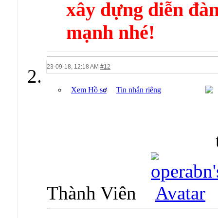
xây dựng diễn 
mạnh nhé!
23-09-18,
12:18 AM
#12
Xem Hồ sơ
Tin nhắn riêng
Thành Viên