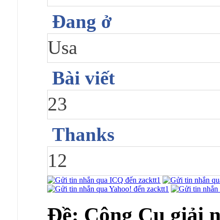
Đang ở
Usa
Bài viết
23
Thanks
12
Ðề: Công Cụ giải 