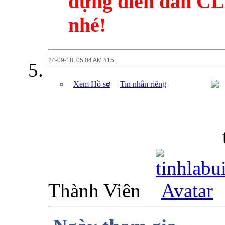
dựng diễn đàn 
nhé!
24-09-18,
05:04 AM
#15
Xem Hồ sơ
Tin nhắn riêng
Thành Viên