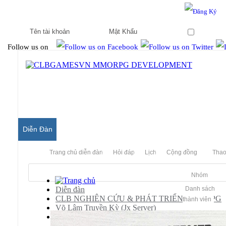
Hello & Welcome to our community.
Is this your first visit?
Ghi nhớ
Follow us on
Diễn Đàn
Trang chủ diễn đàn
Hỏi đáp
Lịch
Cộng đồng
Thao
Nhóm
Diễn đàn
Danh sách
CLB NGHIÊN CỨU & PHÁT TRIỂN MMORPG
thành viên
Võ Lâm Truyền Kỳ (Jx Server)
[JX]
Công Cụ giải nén Pak mới