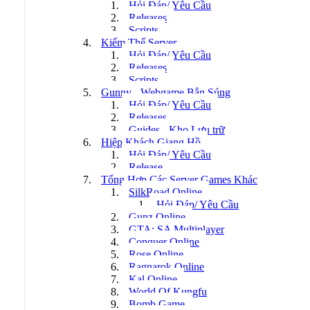
Hỏi Đáp/ Yêu Cầu
Releases
Scripts
Kiếm Thế Server
Hỏi Đáp/ Yêu Cầu
Releases
Scripts
Gunny - Webgame Bắn Súng
Hỏi Đáp/ Yêu Cầu
Releases
Guides - Kho Lưu trữ
Hiệp Khách Giang Hồ
Hỏi Đáp/ Yêu Cầu
Release
Tổng Hợp Các Server Games Khác
SilkRoad Online
Hỏi Đáp/ Yêu Cầu
Gunz Online
GTA: SA Multiplayer
Conquer Online
Rose Online
Ragnarok Online
Kal Online
World Of Kungfu
Bomb Game