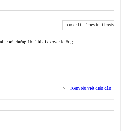
Thanked 0 Times in 0 Posts
h chơi chừng 1h là bị dis server không.
Xem bài viết diễn đàn