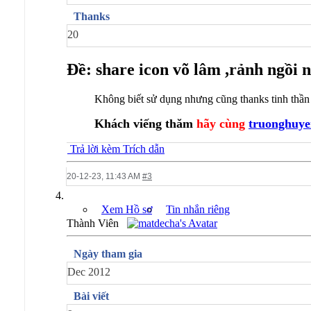
Thanks
20
Ðề: share icon võ lâm ,rảnh ngồi n
Không biết sử dụng nhưng cũng thanks tinh thần 
Khách viếng thăm
hãy cùng
truonghuye
Trả lời kèm Trích dẫn
20-12-23,
11:43 AM
#3
Xem Hồ sơ
Tin nhắn riêng
Thành Viên
Ngày tham gia
Dec 2012
Bài viết