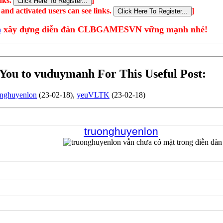
inks.
]
 and activated users can see links.
]
h
xây dựng diễn đàn CLBGAMESVN vững mạnh nhé!
You to vuduymanh For This Useful Post:
onghuyenlon
(23-02-18),
yeuVLTK
(23-02-18)
truonghuyenlon