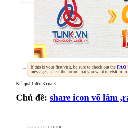
If this is your first visit, be sure to check out the
FAQ
messages, select the forum that you want to visit from
Kết quả 1 đến 3 của 3
Chủ đề:
share icon võ lâm ,r
22-02-18,
05:01 PM
#1