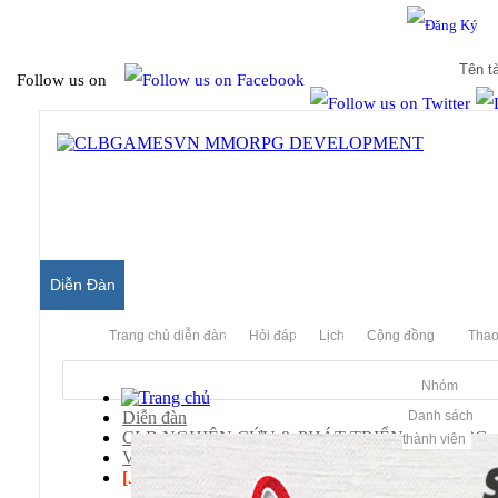
Hello & Welcome to our community.
Is this your first visit?
Follow us on
Diễn Đàn
Trang chủ diễn đàn
Hỏi đáp
Lịch
Cộng đồng
Thao
Nhóm
Diễn đàn
Danh sách
CLB NGHIÊN CỨU & PHÁT TRIỂN MMORPG
thành viên
Võ Lâm Truyền Kỳ (Jx Server)
[JX]
share icon võ lâm ,rảnh ngồi nghịc icon volam :