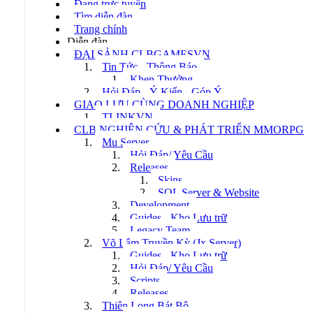
Đang trực tuyến
Tìm diễn đàn
Trang chính
Diễn đàn
ĐẠI SẢNH CLBGAMESVN
Tin Tức - Thông Báo
Khen Thưởng
Hỏi Đáp - Ý Kiến - Góp Ý
GIAO LƯU CÙNG DOANH NGHIỆP
TLINKVN
CLB NGHIÊN CỨU & PHÁT TRIỂN MMORPG
Mu Server
Hỏi Đáp/ Yêu Cầu
Releases
Skins
SQL Server & Website
Development
Guides - Kho Lưu trữ
Legacy Team
Võ Lâm Truyền Kỳ (Jx Server)
Guides - Kho Lưu trữ
Hỏi Đáp/ Yêu Cầu
Scripts
Releases
Thiên Long Bát Bộ