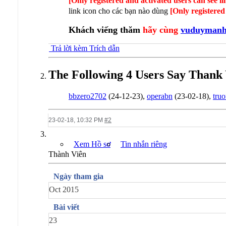
[Only registered and activated users can see l
link icon cho các bạn nào dùng
[Only registered
Khách viếng thăm
hãy cùng
vuduyman
Trả lời kèm Trích dẫn
The Following 4 Users Say Thank 
bbzero2702
(24-12-23),
operabn
(23-02-18),
tru
23-02-18,
10:32 PM
#2
Xem Hồ sơ
Tin nhắn riêng
Thành Viên
Ngày tham gia
Oct 2015
Bài viết
23