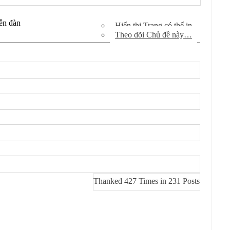
Xem bài viết diễn đàn
Hiển thị Trang có thể in
Theo dõi Chủ đề này…
Thanked 427 Times in 231 Posts