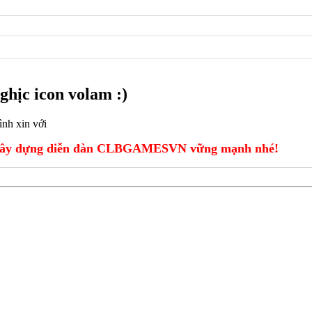
ghịc icon volam :)
ình xin với
ây dựng diễn đàn CLBGAMESVN vững mạnh nhé!