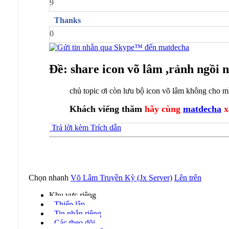
9
Thanks
0
Ðề: share icon võ lâm ,rảnh ngồi n
chủ topic ơi còn lưu bộ icon võ lâm không cho m
Khách viếng thăm
hãy cùng
matdecha
x
Trả lời kèm Trích dẫn
Chọn nhanh
Võ Lâm Truyền Kỳ (Jx Server)
Lên trên
Khu vực riêng
Thiếp lập
Tin nhắn riêng
Các theo dõi