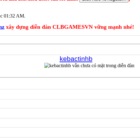
úc
01:32 AM
.
hz
xây dựng diễn đàn CLBGAMESVN vững mạnh nhé!
kebactinhb