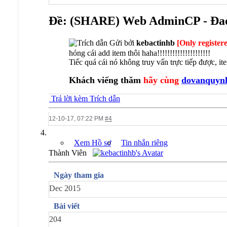
Ðề: (SHARE) Web AdminCP - Đao
Gửi bởi
kebactinhb
[Only register
hóng cái add item thôi haha!!!!!!!!!!!!!!!!!!!!!
Tiếc quá cái nó không truy vấn trực tiếp được, i
Khách viếng thăm
hãy cùng
dovanquyn
Trả lời kèm Trích dẫn
12-10-17,
07:22 PM
#4
Xem Hồ sơ
Tin nhắn riêng
Thành Viên
Ngày tham gia
Dec 2015
Bài viết
204