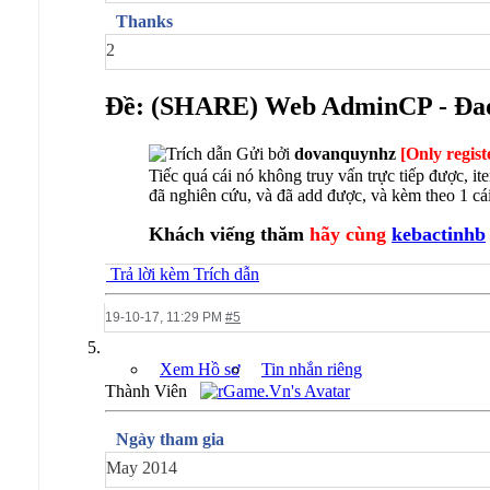
Thanks
2
Ðề: (SHARE) Web AdminCP - Đao
Gửi bởi
dovanquynhz
[Only regist
Tiếc quá cái nó không truy vấn trực tiếp được, i
đã nghiên cứu, và đã add được, và kèm theo 1 cái 
Khách viếng thăm
hãy cùng
kebactinhb
Trả lời kèm Trích dẫn
19-10-17,
11:29 PM
#5
Xem Hồ sơ
Tin nhắn riêng
Thành Viên
Ngày tham gia
May 2014