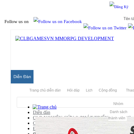
Hello & Welcome to our community.
Is this your first visit?
Follow us on
Diễn Đàn
Trang chủ diễn đàn
Hỏi đáp
Lịch
Cộng đồng
Thao
Nhóm
Diễn đàn
Danh sách
CLB NGHIÊN CỨU & PHÁT TRIỂN MMORPG
thành viên
CHUYÊN ĐỀ WEB GAMES
Đao Kiếm Vô Song
(SHARE) Web AdminCP - Đao Kiếm Vô Song 2