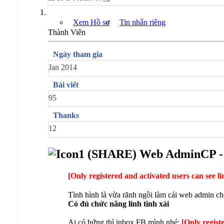
Xem Hồ sơ
Tin nhắn riêng
Thành Viên
Ngày tham gia
Jan 2014
Bài viết
95
Thanks
12
(SHARE) Web AdminCP - 
[Only registered and activated users can see l
Tình hình là vừa rãnh ngồi làm cái web admin ch
Có đủ chức năng linh tinh xài
Ai có hứng thì inbox FB mình nhé:
[Only regist