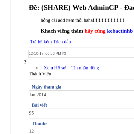
Ðề: (SHARE) Web AdminCP - Đao
hóng cái add item thôi haha!!!!!!!!!!!!!!!!!!!!!
Khách viếng thăm
hãy cùng
kebactinhb
Trả lời kèm Trích dẫn
12-10-17,
06:56 PM
#3
Xem Hồ sơ
Tin nhắn riêng
Thành Viên
Ngày tham gia
Jan 2014
Bài viết
95
Thanks
12