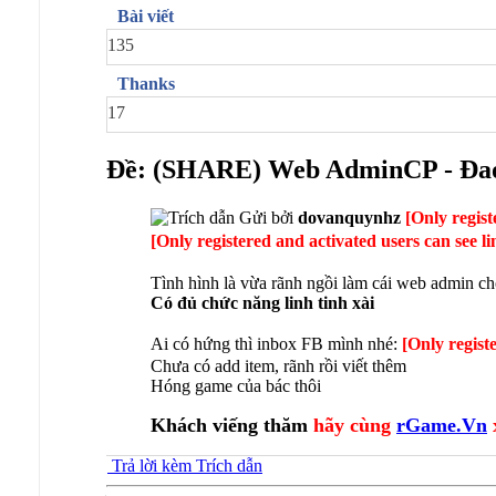
Bài viết
135
Thanks
17
Ðề: (SHARE) Web AdminCP - Đao
Gửi bởi
dovanquynhz
[Only regist
[Only registered and activated users can see l
Tình hình là vừa rãnh ngồi làm cái web admin ch
Có đủ chức năng linh tinh xài
Ai có hứng thì inbox FB mình nhé:
[Only regist
Chưa có add item, rãnh rồi viết thêm
Hóng game của bác thôi
Khách viếng thăm
hãy cùng
rGame.Vn
Trả lời kèm Trích dẫn