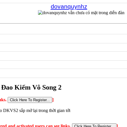
dovanquynhz
Đao Kiếm Vô Song 2
inks.
]
o DKVS2 sắp mở lại trong thời gian tới
ered and activated users can see links.
]