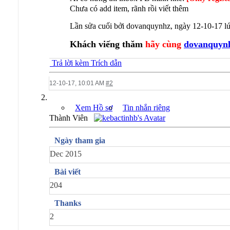
Chưa có add item, rãnh rồi viết thêm
Lần sửa cuối bởi dovanquynhz, ngày 12-10-17 l
Khách viếng thăm
hãy cùng
dovanquyn
Trả lời kèm Trích dẫn
12-10-17,
10:01 AM
#2
Xem Hồ sơ
Tin nhắn riêng
Thành Viên
Ngày tham gia
Dec 2015
Bài viết
204
Thanks
2