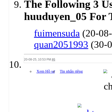
The Following 3 U
huuduyen_05 For T
fuimensuda
(20-08-
quan2051993
(30-0
20-08-25,
10:53 PM
#6
Xem Hồ sơ
Tin nhắn riêng