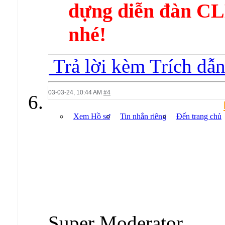
dựng diễn đàn 
nhé!
Trả lời kèm Trích dẫ
03-03-24,
10:44 AM
#4
Xem Hồ sơ
Tin nhắn riêng
Đến trang chủ
Super Moderator