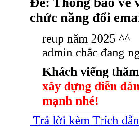
Ðề: Thông báo về v
chức năng đổi emai
reup năm 2025 ^^
admin chắc đang ng
Khách viếng thă
xây dựng diễn 
mạnh nhé!
Trả lời kèm Trích dẫ