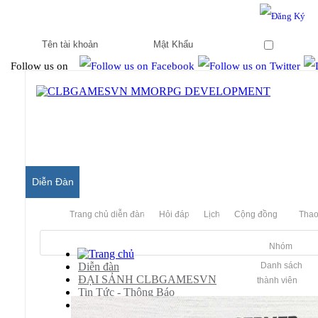
Hello & Welcome to our community.
Is this your first visit?
Ghi nhớ
Follow us on
Diễn Đàn
Trang chủ diễn đàn
Hỏi đáp
Lịch
Cộng đồng
Thao
Nhóm
Diễn đàn
Danh sách
ĐẠI SẢNH CLBGAMESVN
thành viên
Tin Tức - Thông Báo
[THÔNG BÁO]
Thông báo về việc kích hoạt accoun