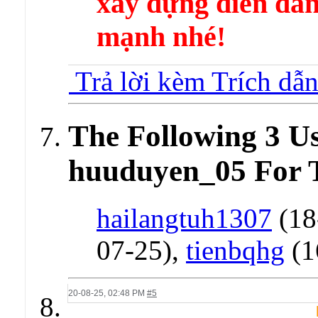
xây dựng diễn 
mạnh nhé!
Trả lời kèm Trích dẫ
The Following 3 U
huuduyen_05 For T
hailangtuh1307
(18
07-25),
tienbqhg
(1
20-08-25,
02:48 PM
#5