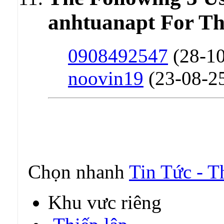
anhtuanapt For Thi
0908492547
(28-10
noovin19
(23-08-2
Chọn nhanh
Tin Tức - 
Khu vực riêng