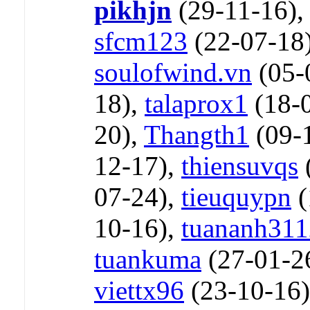
pikhjn
(29-11-16)
sfcm123
(22-07-18
soulofwind.vn
(05-
18),
talaprox1
(18-
20),
Thangth1
(09-
12-17),
thiensuvqs
07-24),
tieuquypn
(
10-16),
tuananh311
tuankuma
(27-01-2
viettx96
(23-10-16