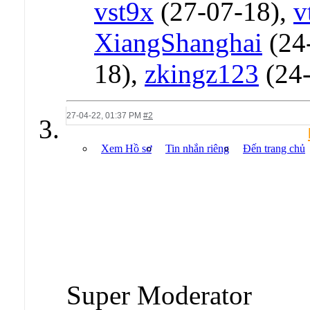
vst9x
(27-07-18),
v
XiangShanghai
(24
18),
zkingz123
(24-
27-04-22,
01:37 PM
#2
Xem Hồ sơ
Tin nhắn riêng
Đến trang chủ
Super Moderator