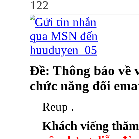
122
Ðề: Thông báo về v
chức năng đổi emai
Reup .
Khách viếng thă