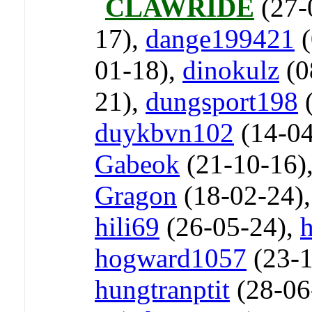
CLAWRIDE
(27-
17),
dange199421
(
01-18),
dinokulz
(0
21),
dungsport198
(
duykbvn102
(14-04
Gabeok
(21-10-16)
Gragon
(18-02-24)
hili69
(26-05-24),
hogward1057
(23-1
hungtranptit
(28-06