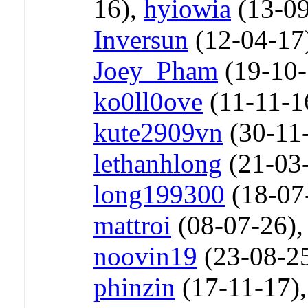
16),
hyiowia
(13-09
Inversun
(12-04-17
Joey_Pham
(19-10-
ko0ll0ove
(11-11-1
kute2909vn
(30-11
lethanhlong
(21-03
long199300
(18-07
mattroi
(08-07-26)
noovin19
(23-08-2
phinzin
(17-11-17)