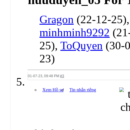
Gragon
(22-12-25)
minhminh9292
(21
25),
ToQuyen
(30-0
23)
01-07-23,
09:48 PM
#3
Xem Hồ sơ
Tin nhắn riêng