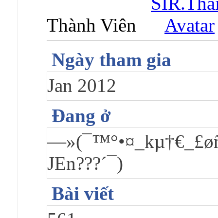
Thành Viên
Ngày tham gia
Jan 2012
Đang ở
—»(¯™°•¤_kµ†€_£øñ
JEn???´¯)
Bài viết