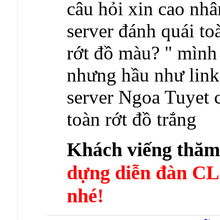
câu hỏi xin cao nh
server đánh quái to
rớt đồ màu? " mình c
nhưng hầu như link 
server Ngoa Tuyet c
toàn rớt đồ trắng
Khách viếng thă
dựng diễn đàn 
nhé!