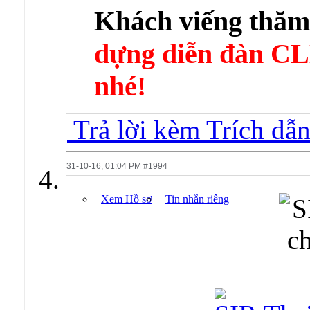
Khách viếng thă
dựng diễn đàn 
nhé!
Trả lời kèm Trích dẫ
31-10-16,
01:04 PM
#1994
Xem Hồ sơ
Tin nhắn riêng