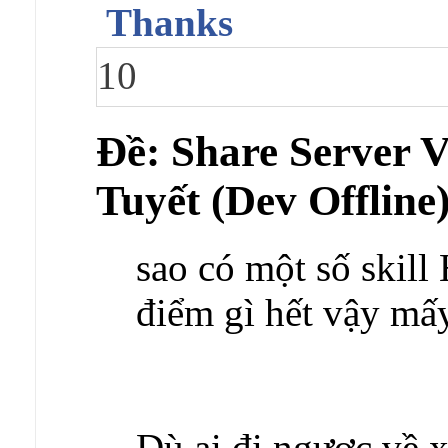
Thanks
10
Ðề: Share Server
Tuyết (Dev Offline
sao có một số skil
điểm gì hết vậy mấ
Dù ai đi ngược về x