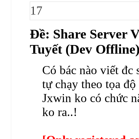
17
Ðề: Share Server
Tuyết (Dev Offline
Có bác nào viết đc 
tự chạy theo tọa đ
Jxwin ko có chức n
ko ra..!