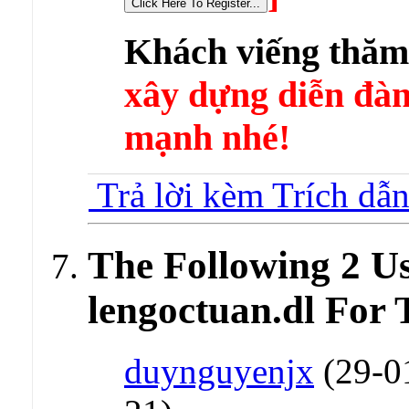
Khách viếng thă
xây dựng diễn 
mạnh nhé!
Trả lời kèm Trích dẫ
The Following 2 U
lengoctuan.dl For 
duynguyenjx
(29-0