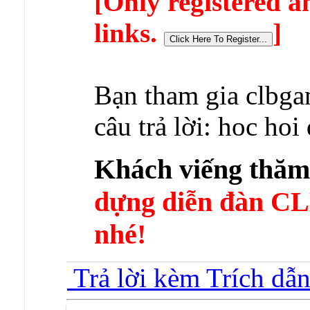
[Only registered a
links.
]
Bạn tham gia clbga
câu trả lời: hoc ho
Khách viếng thă
dựng diễn đàn 
nhé!
Trả lời kèm Trích dẫ