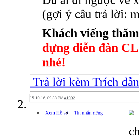
(gợi ý câu trả lời:
Khách viếng thă
dựng diễn đàn 
nhé!
Trả lời kèm Trích dẫ
15-10-16,
09:38 PM
#1992
Xem Hồ sơ
Tin nhắn riêng