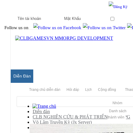
Hello & Welcome to our community.
Is this your first visit?
Ghi nhớ
Follow us on
Diễn Đàn
Trang chủ diễn đàn
Hỏi đáp
Lịch
Cộng đồng
Thao
Nhóm
Diễn đàn
Danh sách
CLB NGHIÊN CỨU & PHÁT TRIỂN MMORPG
thành viên
Võ Lâm Truyền Kỳ (Jx Server)
[JX]
Share Server Võ Lâm Ngạo Tuyết (Dev Offline