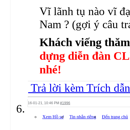
Vĩ lãnh tụ nào vĩ đạ
Nam ? (gợi ý câu tr
Khách viếng thă
dựng diễn đàn 
nhé!
Trả lời kèm Trích dẫ
16-01-21,
10:46 PM
#1996
Xem Hồ sơ
Tin nhắn riêng
Đến trang chủ