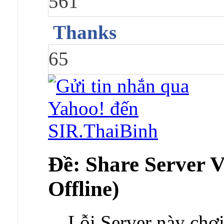
561
Thanks
65
Ðề: Share Server 
Offline)
Lỗi Server này chơi 