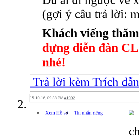
(gợi ý câu trả lời:
Khách viếng thă
dựng diễn đàn 
nhé!
Trả lời kèm Trích dẫ
15-10-16,
09:38 PM
#1992
Xem Hồ sơ
Tin nhắn riêng