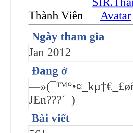
Thành Viên
Ngày tham gia
Jan 2012
Đang ở
—»(¯™°•¤_kµ†€_£øñ
JEn???´¯)
Bài viết