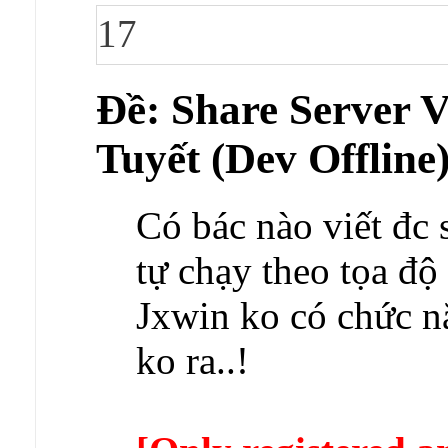
17
Ðề: Share Server
Tuyết (Dev Offline
Có bác nào viết đc 
tự chạy theo tọa đ
Jxwin ko có chức n
ko ra..!