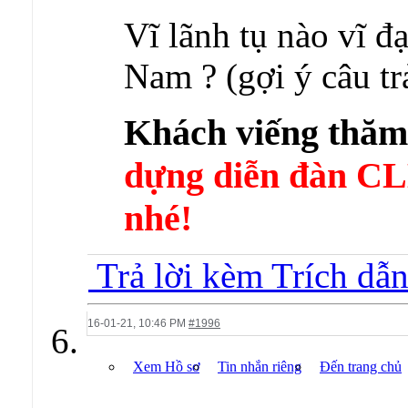
Vĩ lãnh tụ nào vĩ đạ
Nam ? (gợi ý câu tr
Khách viếng thă
dựng diễn đàn 
nhé!
Trả lời kèm Trích dẫ
16-01-21,
10:46 PM
#1996
Xem Hồ sơ
Tin nhắn riêng
Đến trang chủ