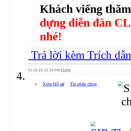
Khách viếng thă
dựng diễn đàn 
nhé!
Trả lời kèm Trích dẫ
31-10-16,
01:04 PM
#1994
Xem Hồ sơ
Tin nhắn riêng