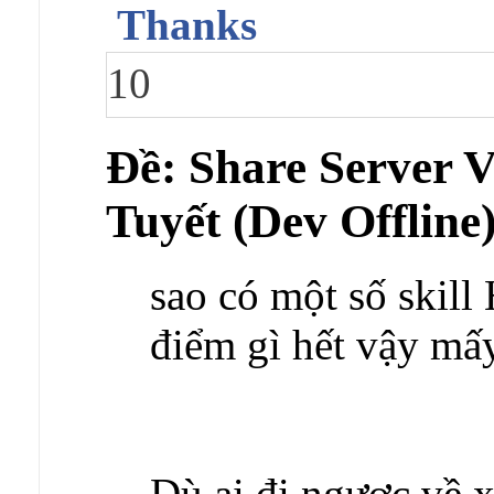
Thanks
10
Ðề: Share Server
Tuyết (Dev Offline
sao có một số skil
điểm gì hết vậy mấ
Dù ai đi ngược về x