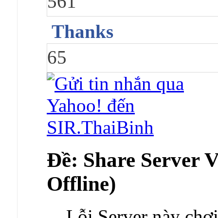
561
Thanks
65
Ðề: Share Server 
Offline)
Lỗi Server này chơi 