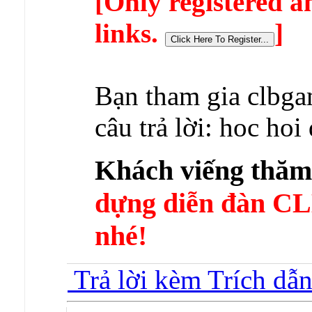
[Only registered a
links.
]
Bạn tham gia clbga
câu trả lời: hoc ho
Khách viếng thă
dựng diễn đàn 
nhé!
Trả lời kèm Trích dẫ