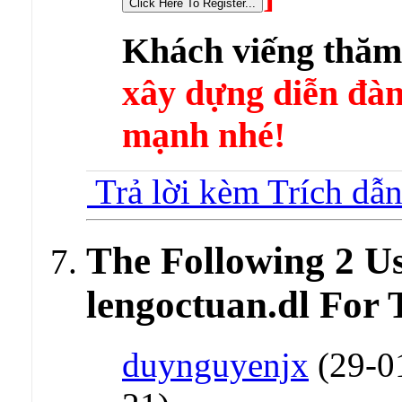
Khách viếng thă
xây dựng diễn 
mạnh nhé!
Trả lời kèm Trích dẫ
The Following 2 U
lengoctuan.dl For 
duynguyenjx
(29-0