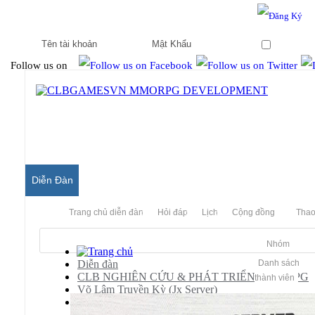
Hello & Welcome to our community.
Is this your first visit?
Ghi nhớ
Follow us on
Diễn Đàn
Trang chủ diễn đàn
Hỏi đáp
Lịch
Cộng đồng
Thao
Nhóm
Diễn đàn
Danh sách
CLB NGHIÊN CỨU & PHÁT TRIỂN MMORPG
thành viên
Võ Lâm Truyền Kỳ (Jx Server)
[JX]
Share Server Võ Lâm Ngạo Tuyết (Dev Offline