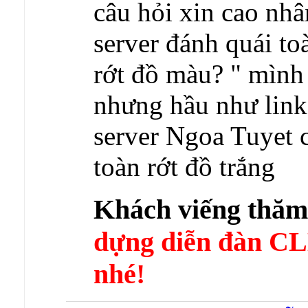
câu hỏi xin cao nh
server đánh quái to
rớt đồ màu? " mình c
nhưng hầu như link 
server Ngoa Tuyet c
toàn rớt đồ trắng
Khách viếng thă
dựng diễn đàn 
nhé!