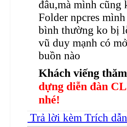
đâu,mà mình cũng ko
Folder npcres mình
bình thường ko bị l
vũ duy mạnh có mở 
buồn nào
Khách viếng thă
dựng diễn đàn 
nhé!
Trả lời kèm Trích dẫ