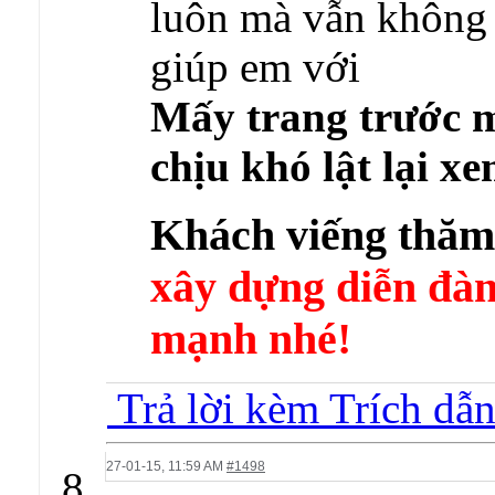
luôn mà vẫn không 
giúp em với
Mấy trang trước m
chịu khó lật lại xe
Khách viếng thă
xây dựng diễn 
mạnh nhé!
Trả lời kèm Trích dẫ
27-01-15,
11:59 AM
#1498