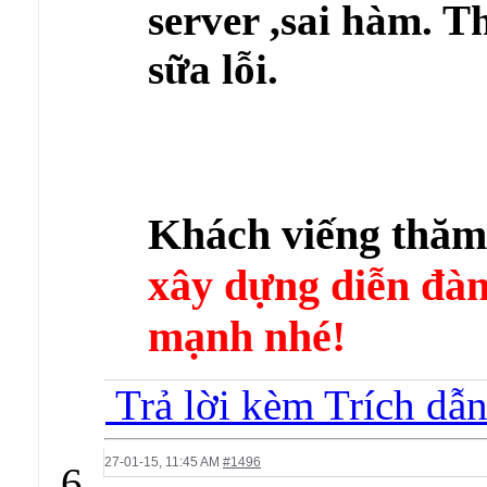
server ,sai hàm. 
sữa lỗi.
Khách viếng thă
xây dựng diễn 
mạnh nhé!
Trả lời kèm Trích dẫ
27-01-15,
11:45 AM
#1496