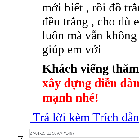
mới biết , rồi đồ tr
đều trắng , cho dù 
luôn mà vẫn không 
giúp em với
Khách viếng thă
xây dựng diễn 
mạnh nhé!
Trả lời kèm Trích dẫ
27-01-15,
11:56 AM
#1497