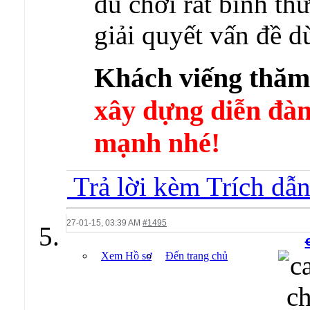
dù chơi rất bình th
giải quyết vấn đề
Khách viếng thă
xây dựng diễn 
mạnh nhé!
Trả lời kèm Trích dẫ
27-01-15,
03:39 AM
#1495
Xem Hồ sơ
Đến trang chủ