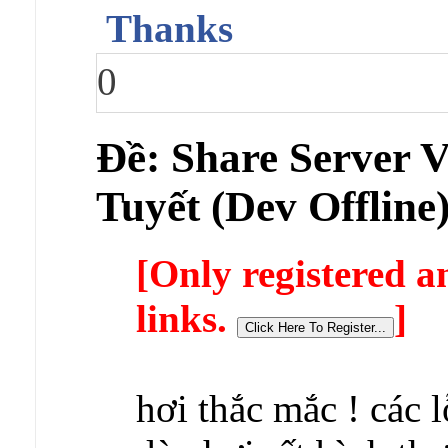
Thanks
0
Ðề: Share Server
Tuyết (Dev Offline
[Only registered a
links.
]
hơi thắc mắc ! các l