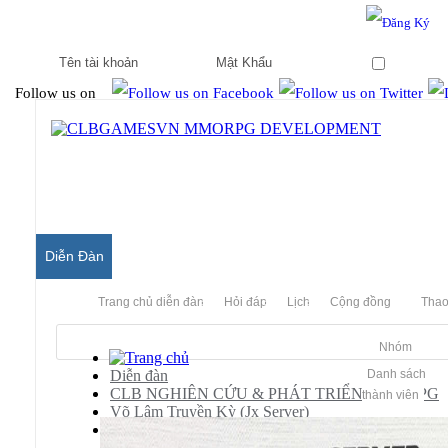
Hello & Welcome to our community.
Is this your first visit?
Ghi nhớ
Follow us on
Diễn Đàn
Trang chủ diễn đàn
Hỏi đáp
Lịch
Cộng đồng
Thao
Nhóm
Diễn đàn
Danh sách
CLB NGHIÊN CỨU & PHÁT TRIỂN MMORPG
thành viên
Võ Lâm Truyền Kỳ (Jx Server)
[JX]
Share Server Võ Lâm Ngạo Tuyết (Dev Offline