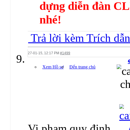
dựng diễn đàn 
nhé!
Trả lời kèm Trích dẫ
27-01-15,
12:17 PM
#1499
Xem Hồ sơ
Đến trang chủ
Vi phạm quy định