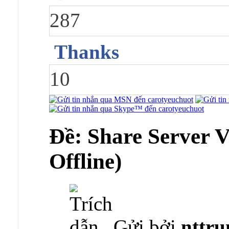
287
Thanks
10
Ðề: Share Server 
Offline)
Gửi bởi
nttru