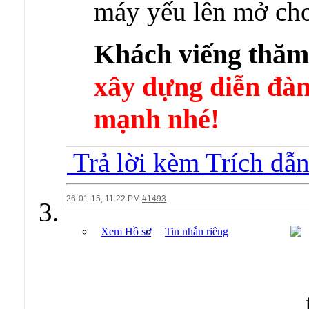
máy yếu lên mở cho
Khách viếng thă
xây dựng diễn 
mạnh nhé!
Trả lời kèm Trích dẫ
26-01-15,
11:22 PM
#1493
Xem Hồ sơ
Tin nhắn riêng