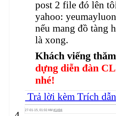
post 2 file đó lên t
yahoo: yeumayluo
nếu mang đồ tàng h
là xong.
Khách viếng thă
dựng diễn đàn 
nhé!
Trả lời kèm Trích dẫ
27-01-15,
01:02 AM
#1494