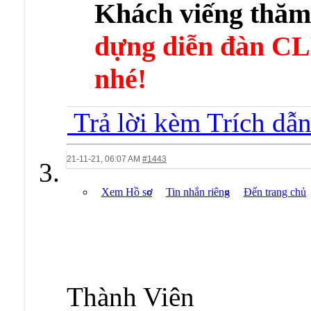
Khách viếng thă
dựng diễn đàn 
nhé!
Trả lời kèm Trích dẫ
21-11-21,
06:07 AM
#1443
Xem Hồ sơ
Tin nhắn riêng
Đến trang chủ
Thành Viên