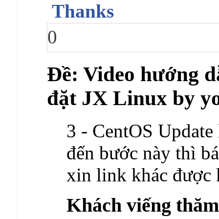
Thanks
0
Ðề: Video hướng dẫn
đặt JX Linux by y
3 - CentOS Update l
đến bước này thì bá
xin link khác được
Khách viếng thă