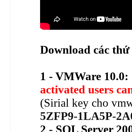
Download các thứ 
1 - VMWare 10.0:
activated users can
(Sirial key cho vm
5ZFP9-1LA5P-2A
2 - SQL Server 20