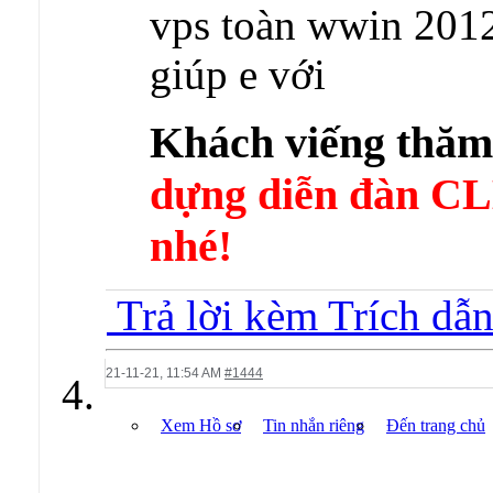
vps toàn wwin 2012 
giúp e với
Khách viếng thă
dựng diễn đàn 
nhé!
Trả lời kèm Trích dẫ
21-11-21,
11:54 AM
#1444
Xem Hồ sơ
Tin nhắn riêng
Đến trang chủ