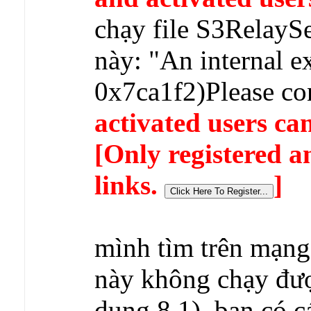
chạy file S3RelayS
này: "An internal e
0x7ca1f2)Please co
activated users can
[Only registered a
links.
]
mình tìm trên mạng
này không chạy đượ
dung 8.1), bạn có 