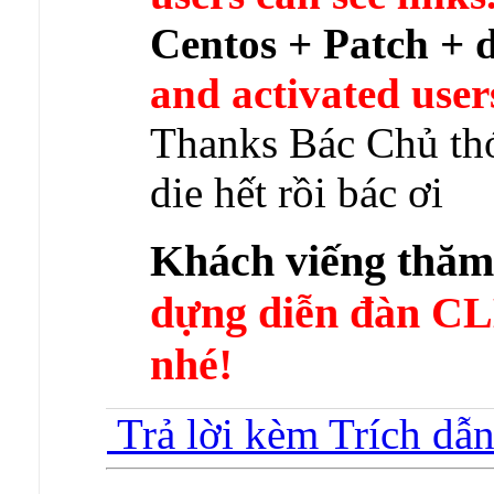
Centos + Patch + d
and activated user
Thanks Bác Chủ thớ
die hết rồi bác ơi
Khách viếng thă
dựng diễn đàn 
nhé!
Trả lời kèm Trích dẫ