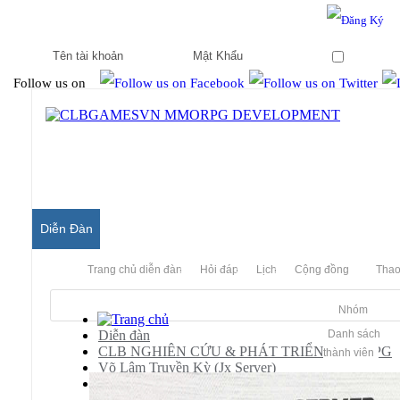
Hello & Welcome to our community.
Is this your first visit?
Ghi nhớ
Follow us on
Diễn Đàn
Trang chủ diễn đàn
Hỏi đáp
Lịch
Cộng đồng
Thao
Nhóm
Diễn đàn
Danh sách
CLB NGHIÊN CỨU & PHÁT TRIỂN MMORPG
thành viên
Võ Lâm Truyền Kỳ (Jx Server)
[JX]
Video hướng dẫn chi tiết cài đặt JX Linux by y