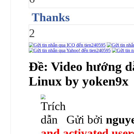
Thanks
2
Ðề: Video hướng dẫ
Linux by yoken9x
Gửi bởi
nguy
and activated user