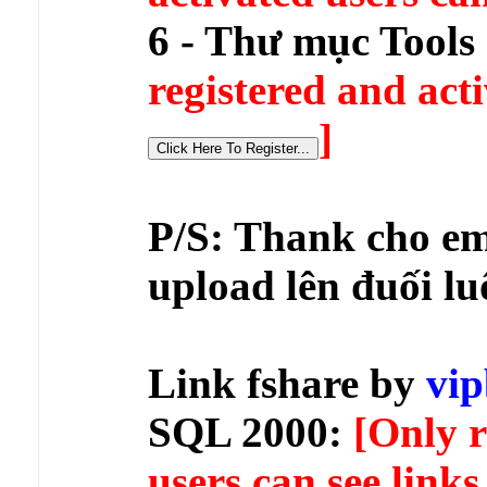
6 - Thư mục Tools
registered and acti
]
P/S: Thank cho em
upload lên đuối l
Link fshare by
vi
SQL 2000:
[Only r
users can see links