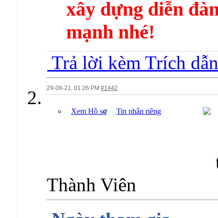
xây dựng diễn 
mạnh nhé!
Trả lời kèm Trích dẫ
29-08-21,
01:26 PM
#1442
Xem Hồ sơ
Tin nhắn riêng
Thành Viên