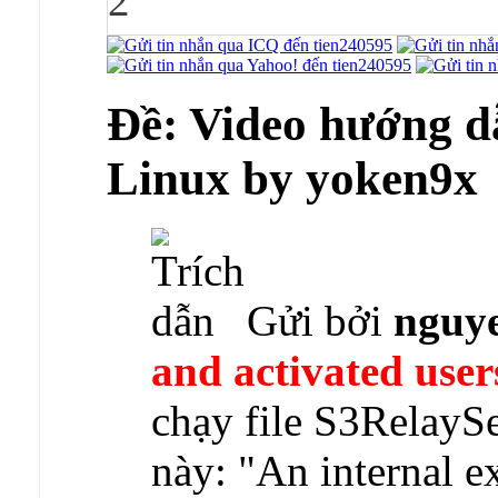
2
Ðề: Video hướng dẫ
Linux by yoken9x
Gửi bởi
nguy
and activated user
chạy file S3RelayS
này: "An internal e