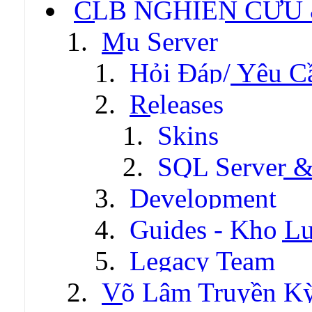
CLB NGHIÊN CỨU
Mu Server
Hỏi Đáp/ Yêu C
Releases
Skins
SQL Server &
Development
Guides - Kho Lư
Legacy Team
Võ Lâm Truyền Kỳ 