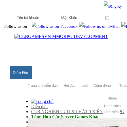
Hello & Welcome to our community.
Is this your first visit?
Ghi nhớ
Follow us on
Diễn Đàn
Trang chủ diễn đàn
Hỏi đáp
Lịch
Cộng đồng
Thao
Nhóm
Diễn đàn
Danh sách
CLB NGHIÊN CỨU & PHÁT TRIỂN MMORPG
thành viên
Tổng Hợp Các Server Games Khác
Rose Online
Aruarose có ai còn chơi?