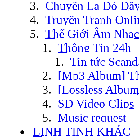
Chuyện Lạ Đó Đâ
Truyện Tranh Onli
Thế Giới Âm Nhạc
Thông Tin 24h
Tin tức Scand
[Mp3 Album] T
[Lossless Albu
SD Video Clips
Music request
LINH TINH KHÁC