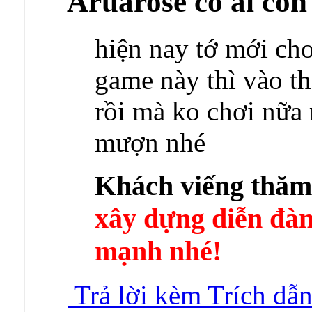
Aruarose có ai còn
hiện nay tớ mới chơ
game này thì vào t
rồi mà ko chơi nữa 
mượn nhé
Khách viếng thă
xây dựng diễn 
mạnh nhé!
Trả lời kèm Trích dẫ