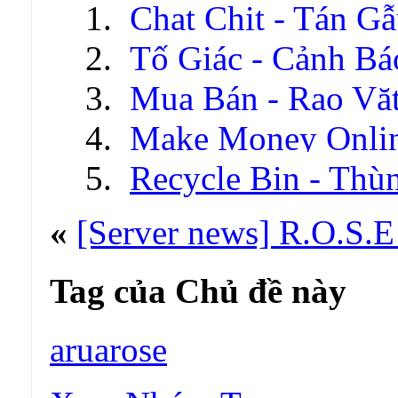
Chat Chit - Tán G
Tố Giác - Cảnh Bá
Mua Bán - Rao Vặ
Make Money Onli
Recycle Bin - Thù
«
[Server news] R.O.S.E
Tag của Chủ đề này
aruarose