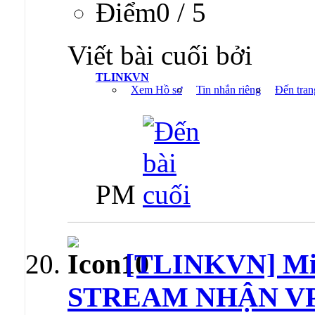
Ðiểm0 / 5
Viết bài cuối bởi
TLINKVN
Xem Hồ sơ
Tin nhắn riêng
Đến tran
PM
[TLINKVN] M
STREAM NHẬN V