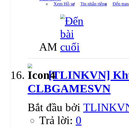
Xem Hồ sơ
Tin nhắn riêng
Đến tran
AM
[TLINKVN] Kh
CLBGAMESVN
Bắt đầu bởi
TLINKV
Trả lời:
0