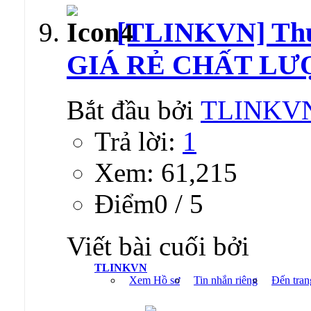
[TLINKVN] T
GIÁ RẺ CHẤT LƯỢ
Bắt đầu bởi
TLINKV
Trả lời:
1
Xem: 61,215
Ðiểm0 / 5
Viết bài cuối bởi
TLINKVN
Xem Hồ sơ
Tin nhắn riêng
Đến tran