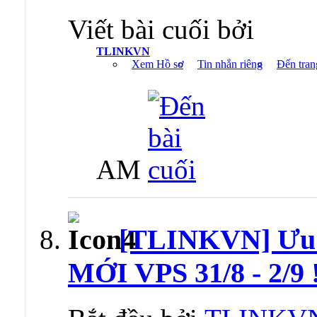
Viết bài cuối bởi
TLINKVN
Xem Hồ sơ
Tin nhắn riêng
Đến tran
AM
[TLINKVN] Ưu
MỚI VPS 31/8 - 2/9 !