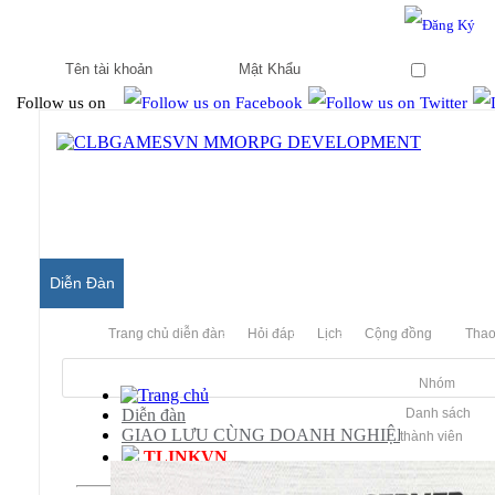
Hello & Welcome to our community.
Is this your first visit?
Ghi nhớ
Follow us on
Diễn Đàn
Trang chủ diễn đàn
Hỏi đáp
Lịch
Cộng đồng
Thao
Nhóm
Diễn đàn
Danh sách
GIAO LƯU CÙNG DOANH NGHIỆP
thành viên
TLINKVN