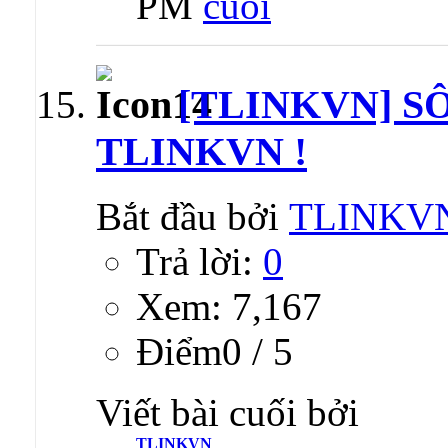
PM
[TLINKVN] S
TLINKVN !
Bắt đầu bởi
TLINKV
Trả lời:
0
Xem: 7,167
Ðiểm0 / 5
Viết bài cuối bởi
TLINKVN