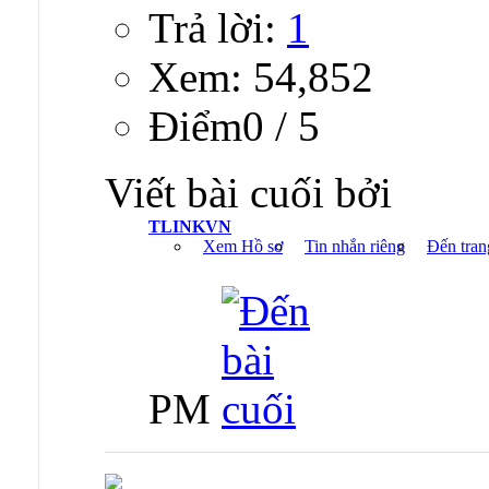
Trả lời:
1
Xem: 54,852
Ðiểm0 / 5
Viết bài cuối bởi
TLINKVN
Xem Hồ sơ
Tin nhắn riêng
Đến tran
PM