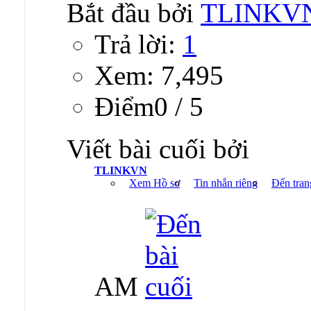
Bắt đầu bởi
TLINKV
Trả lời:
1
Xem: 7,495
Ðiểm0 / 5
Viết bài cuối bởi
TLINKVN
Xem Hồ sơ
Tin nhắn riêng
Đến tran
AM