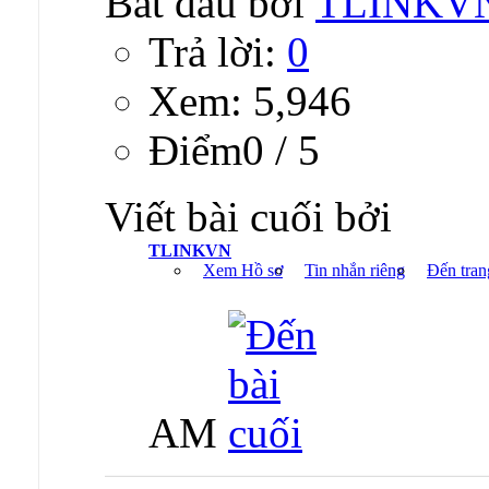
Bắt đầu bởi
TLINKV
Trả lời:
0
Xem: 5,946
Ðiểm0 / 5
Viết bài cuối bởi
TLINKVN
Xem Hồ sơ
Tin nhắn riêng
Đến tran
AM