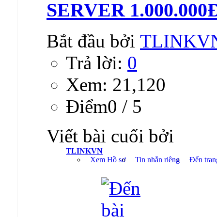
SERVER 1.000.000Đ 
Bắt đầu bởi
TLINKV
Trả lời:
0
Xem: 21,120
Ðiểm0 / 5
Viết bài cuối bởi
TLINKVN
Xem Hồ sơ
Tin nhắn riêng
Đến tran