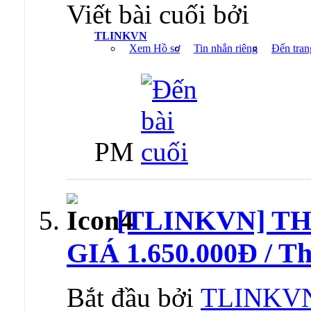
Viết bài cuối bởi
TLINKVN
Xem Hồ sơ
Tin nhắn riêng
Đến tran
PM
[TLINKVN] T
GIÁ 1.650.000Đ / Th
Bắt đầu bởi
TLINKV