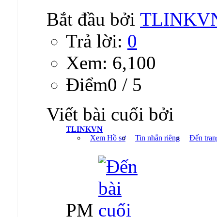
Bắt đầu bởi
TLINKV
Trả lời:
0
Xem: 6,100
Ðiểm0 / 5
Viết bài cuối bởi
TLINKVN
Xem Hồ sơ
Tin nhắn riêng
Đến tran
PM