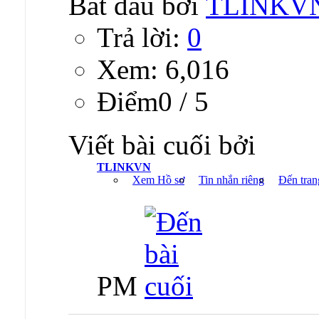
Bắt đầu bởi
TLINKV
Trả lời:
0
Xem: 6,016
Ðiểm0 / 5
Viết bài cuối bởi
TLINKVN
Xem Hồ sơ
Tin nhắn riêng
Đến tran
PM