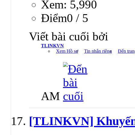
Xem: 5,990
Ðiểm0 / 5
Viết bài cuối bởi
TLINKVN
Xem Hồ sơ
Tin nhắn riêng
Đến tran
AM
[TLINKVN] Khuyến