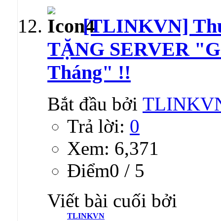
[TLINKVN] Th
TẶNG SERVER "GIÁ
Tháng" !!
Bắt đầu bởi
TLINKV
Trả lời:
0
Xem: 6,371
Ðiểm0 / 5
Viết bài cuối bởi
TLINKVN