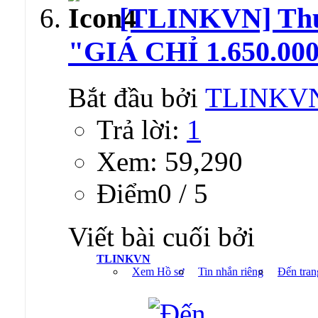
[TLINKVN] T
"GIÁ CHỈ 1.650.000
Bắt đầu bởi
TLINKV
Trả lời:
1
Xem: 59,290
Ðiểm0 / 5
Viết bài cuối bởi
TLINKVN
Xem Hồ sơ
Tin nhắn riêng
Đến tran