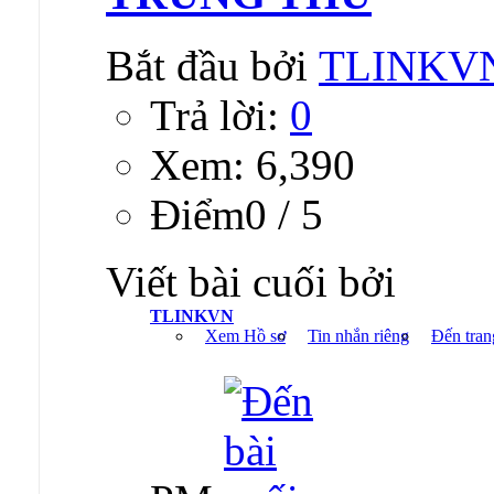
Bắt đầu bởi
TLINKV
Trả lời:
0
Xem: 6,390
Ðiểm0 / 5
Viết bài cuối bởi
TLINKVN
Xem Hồ sơ
Tin nhắn riêng
Đến tran