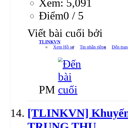
Xem: 5,091
Ðiểm0 / 5
Viết bài cuối bởi
TLINKVN
Xem Hồ sơ
Tin nhắn riêng
Đến tran
PM
[TLINKVN] Khuyế
TRUNG THU