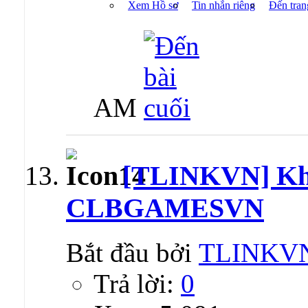
Xem Hồ sơ
Tin nhắn riêng
Đến tran
AM
[TLINKVN] K
CLBGAMESVN
Bắt đầu bởi
TLINKV
Trả lời:
0