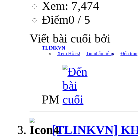
Xem: 7,474
Ðiểm0 / 5
Viết bài cuối bởi
TLINKVN
Xem Hồ sơ
Tin nhắn riêng
Đến tran
PM
[TLINKVN] K