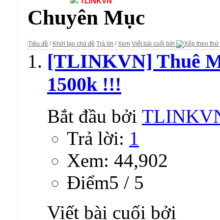
Diễn đàn:
TLINKVN
Chuyên Mục
Tiêu đề
/
Khởi tạo chủ đề
Trả lời
/
Xem
Viết bài cuối bởi
[TLINKVN] Thuê 
1500k !!!
Bắt đầu bởi
TLINKV
Trả lời:
1
Xem: 44,902
Ðiểm5 / 5
Viết bài cuối bởi