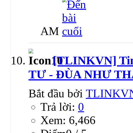
AM
[TLINKVN] Ti
TƯ - ĐÙA NHƯ THẬ
Bắt đầu bởi
TLINKV
Trả lời:
0
Xem: 6,466