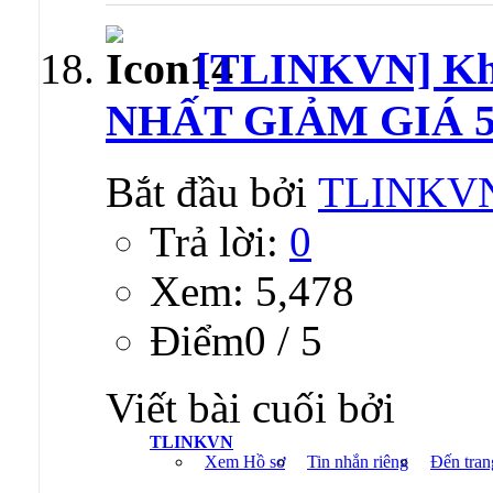
[TLINKVN] Kh
NHẤT GIẢM GIÁ 5
Bắt đầu bởi
TLINKV
Trả lời:
0
Xem: 5,478
Ðiểm0 / 5
Viết bài cuối bởi
TLINKVN
Xem Hồ sơ
Tin nhắn riêng
Đến tran