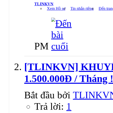
TLINKVN
Xem Hồ sơ
Tin nhắn riêng
Đến tran
PM
[TLINKVN] KHUY
1.500.000Đ / Tháng 
Bắt đầu bởi
TLINKV
Trả lời:
1