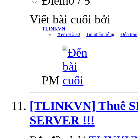
Ðiểm0 / 5
Viết bài cuối bởi
TLINKVN
Xem Hồ sơ
Tin nhắn riêng
Đến tran
PM
[TLINKVN] Thuê 
SERVER !!!