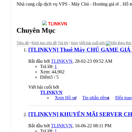
Nhà cung cấp dịch vụ VPS - Máy Chủ - Hosting giá rẻ . Hỗ tr
Diễn đàn:
TLINKVN
Chuyên Mục
Tiêu đề
/
Khởi tạo chủ đề
Trả lời
/
Xem
Viết bài cuối bởi
[TLINKVN] Thuê Máy CHỦ GAME GIÁ C
Bắt đầu bởi
TLINKVN
, 28-02-23 09:52 AM
Trả lời:
1
Xem: 44,902
Ðiểm5 / 5
Viết bài cuối bởi
TLINKVN
Xem Hồ sơ
Tin nhắn riêng
Đến tran
[TLINKVN] KHUYẾN MÃI SERVER CHỈ V
Bắt đầu bởi
TLINKVN
, 16-06-22 08:11 PM
Trả lời:
1