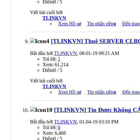
Ðiểm0 / 5
Viết bài cuối bởi
TLINKVN
Xem Hồ sơ
Tin nhắn riêng
Đến tran
[TLINKVN] Thuê SERVER CLB
Bắt đầu bởi
TLINKVN
, 08-01-19 09:21 AM
Trả lời:
1
Xem: 61,214
Ðiểm0 / 5
Viết bài cuối bởi
TLINKVN
Xem Hồ sơ
Tin nhắn riêng
Đến tran
[TLINKVN] Tin Được Không C
Bắt đầu bởi
TLINKVN
, 01-04-19 03:10 PM
Trả lời:
0
Xem: 6,466
Ðiểm0 / 5