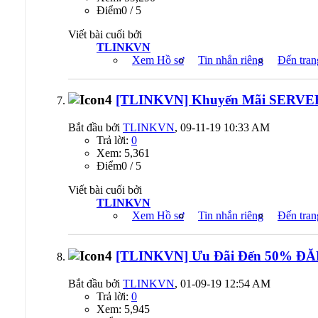
Ðiểm0 / 5
Viết bài cuối bởi
TLINKVN
Xem Hồ sơ
Tin nhắn riêng
Đến tran
[TLINKVN] Khuyến Mãi SERVE
Bắt đầu bởi
TLINKVN
, 09-11-19 10:33 AM
Trả lời:
0
Xem: 5,361
Ðiểm0 / 5
Viết bài cuối bởi
TLINKVN
Xem Hồ sơ
Tin nhắn riêng
Đến tran
[TLINKVN] Ưu Đãi Đến 50% ĐĂNG
Bắt đầu bởi
TLINKVN
, 01-09-19 12:54 AM
Trả lời:
0
Xem: 5,945