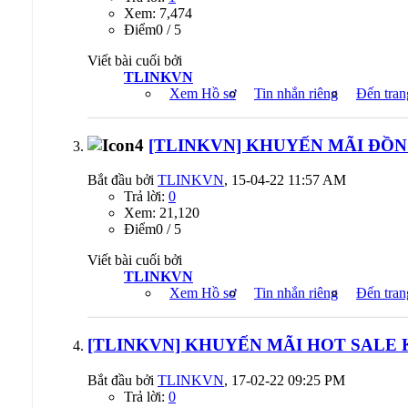
Xem: 7,474
Ðiểm0 / 5
Viết bài cuối bởi
TLINKVN
Xem Hồ sơ
Tin nhắn riêng
Đến tran
[TLINKVN] KHUYẾN MÃI ĐỒNG G
Bắt đầu bởi
TLINKVN
, 15-04-22 11:57 AM
Trả lời:
0
Xem: 21,120
Ðiểm0 / 5
Viết bài cuối bởi
TLINKVN
Xem Hồ sơ
Tin nhắn riêng
Đến tran
[TLINKVN] KHUYẾN MÃI HOT SALE KH
Bắt đầu bởi
TLINKVN
, 17-02-22 09:25 PM
Trả lời:
0