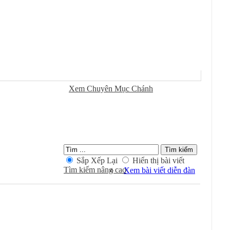
Sử Dụng
Ðánh Dấu Ðã Ðọc
Xem Chuyên Mục Chánh
Kiếm Trong Chuyên Mục
Sắp Xếp Lại
Hiển thị bài viết
Tìm kiếm nâng cao
Xem bài viết diễn đàn