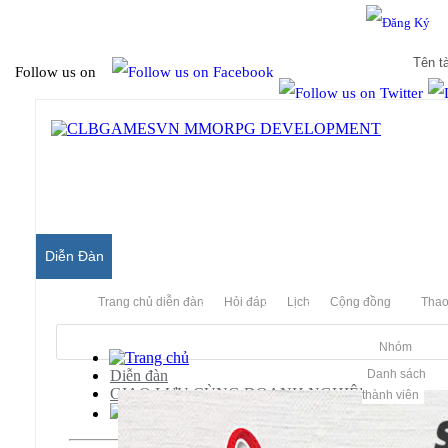
Hello & Welcome to our community.
Is this your first visit?
Follow us on
Diễn Đàn
Trang chủ diễn đàn
Hỏi đáp
Lịch
Cộng đồng
Thao
Nhóm
Diễn đàn
Danh sách
GIAO LƯU CÙNG DOANH NGHIỆP
thành viên
TLINKVN