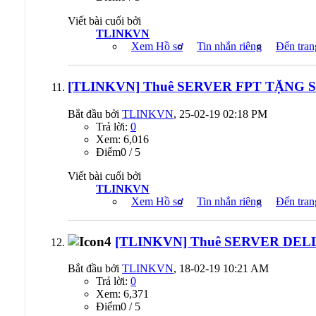
Viết bài cuối bởi
TLINKVN
Xem Hồ sơ
Tin nhắn riêng
Đến tran
[TLINKVN] Thuê SERVER FPT TẶNG S
Bắt đầu bởi
TLINKVN
, 25-02-19 02:18 PM
Trả lời:
0
Xem: 6,016
Ðiểm0 / 5
Viết bài cuối bởi
TLINKVN
Xem Hồ sơ
Tin nhắn riêng
Đến tran
[TLINKVN] Thuê SERVER DELL 
Bắt đầu bởi
TLINKVN
, 18-02-19 10:21 AM
Trả lời:
0
Xem: 6,371
Ðiểm0 / 5