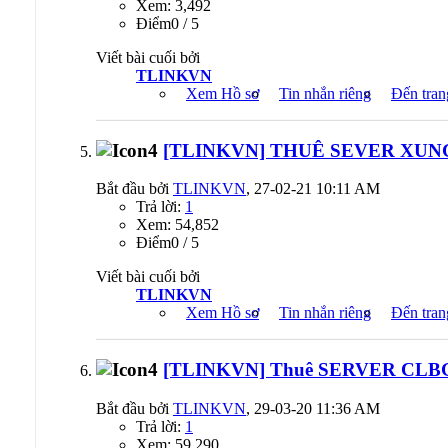
Xem: 3,492
Ðiểm0 / 5
Viết bài cuối bởi
TLINKVN
Xem Hồ sơ
Tin nhắn riêng
Đến tran
[TLINKVN] THUÊ SEVER XUNG C
Bắt đầu bởi
TLINKVN
, 27-02-21 10:11 AM
Trả lời:
1
Xem: 54,852
Ðiểm0 / 5
Viết bài cuối bởi
TLINKVN
Xem Hồ sơ
Tin nhắn riêng
Đến tran
[TLINKVN] Thuê SERVER CLBGA
Bắt đầu bởi
TLINKVN
, 29-03-20 11:36 AM
Trả lời:
1
Xem: 59,290