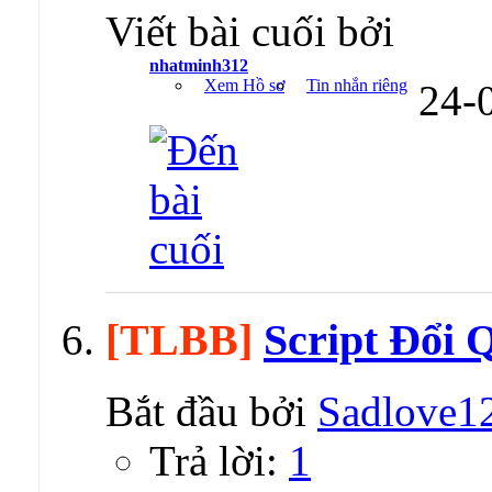
Viết bài cuối bởi
nhatminh312
Xem Hồ sơ
Tin nhắn riêng
24-
[TLBB]
Script Đổi 
Bắt đầu bởi
Sadlove1
Trả lời:
1