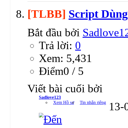
[TLBB]
Script Dùn
Bắt đầu bởi
Sadlove1
Trả lời:
0
Xem: 5,431
Ðiểm0 / 5
Viết bài cuối bởi
Sadlove123
Xem Hồ sơ
Tin nhắn riêng
13-