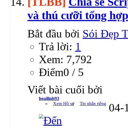
[TLBB]
Chia sẻ Scr
và thú cưỡi tổng hợp
Bắt đầu bởi
Sói Đẹp T
Trả lời:
1
Xem: 7,792
Ðiểm0 / 5
Viết bài cuối bởi
hoailinh93
Xem Hồ sơ
Tin nhắn riêng
04-