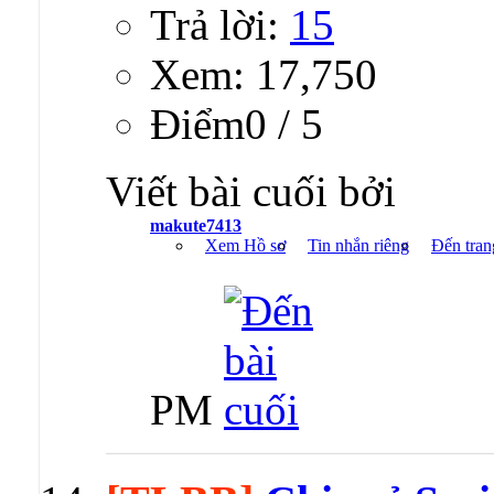
Trả lời:
15
Xem: 17,750
Ðiểm0 / 5
Viết bài cuối bởi
makute7413
Xem Hồ sơ
Tin nhắn riêng
Đến tran
PM