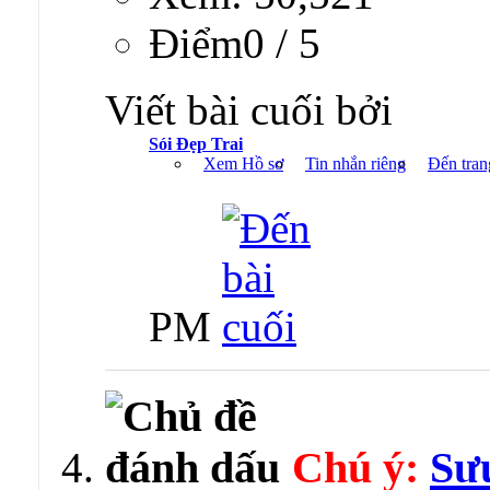
Ðiểm0 / 5
Viết bài cuối bởi
Sói Đẹp Trai
Xem Hồ sơ
Tin nhắn riêng
Đến tran
PM
Chú ý:
Sưu