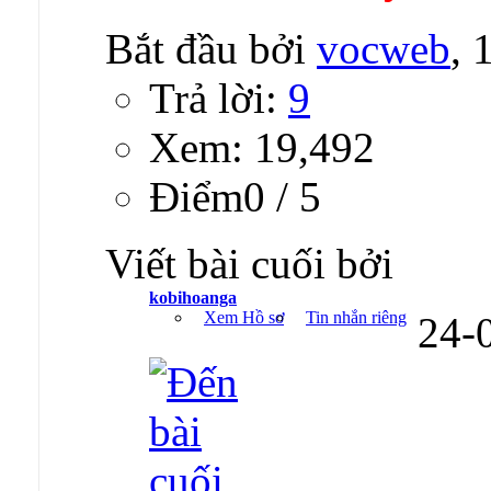
Bắt đầu bởi
vocweb
, 
Trả lời:
9
Xem: 19,492
Ðiểm0 / 5
Viết bài cuối bởi
kobihoanga
Xem Hồ sơ
Tin nhắn riêng
24-