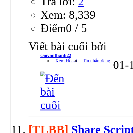
Trả lời:
2
Xem: 8,339
Ðiểm0 / 5
Viết bài cuối bởi
caovanthanh22
Xem Hồ sơ
Tin nhắn riêng
01-
[TLBB]
Share Scrip