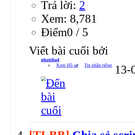
Trả lời:
2
Xem: 8,781
Ðiểm0 / 5
Viết bài cuối bởi
nhatdiad
Xem Hồ sơ
Tin nhắn riêng
13-