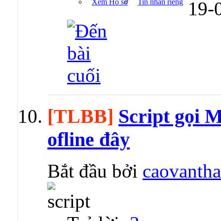
Xem Hồ sơ
Tin nhắn riêng
19-
[TLBB]
Script gọi 
ofline đây
Bắt đầu bởi
caovanth