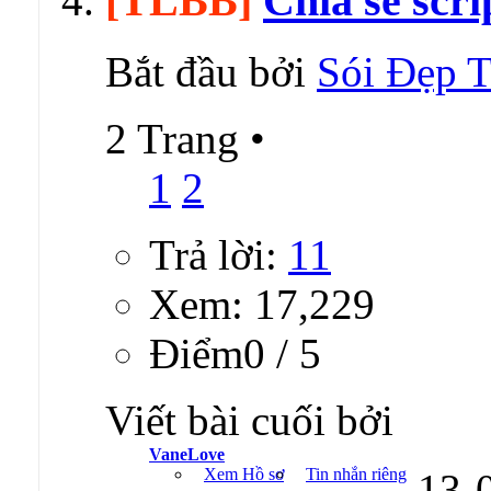
[TLBB]
Chia sẻ scr
Bắt đầu bởi
Sói Đẹp T
2 Trang
•
1
2
Trả lời:
11
Xem: 17,229
Ðiểm0 / 5
Viết bài cuối bởi
VaneLove
Xem Hồ sơ
Tin nhắn riêng
13-