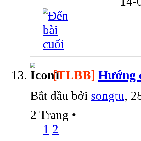
14-
[TLBB]
Hướng d
Bắt đầu bởi
songtu
, 2
2 Trang
•
1
2