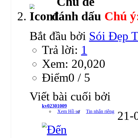
Chú ý
Bắt đầu bởi
Sói Đẹp T
Trả lời:
1
Xem: 20,020
Ðiểm0 / 5
Viết bài cuối bởi
kv02301009
Xem Hồ sơ
Tin nhắn riêng
21-