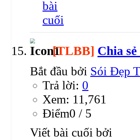
[TLBB]
Chia sẻ
Bắt đầu bởi
Sói Đẹp T
Trả lời:
0
Xem: 11,761
Ðiểm0 / 5
Viết bài cuối bởi