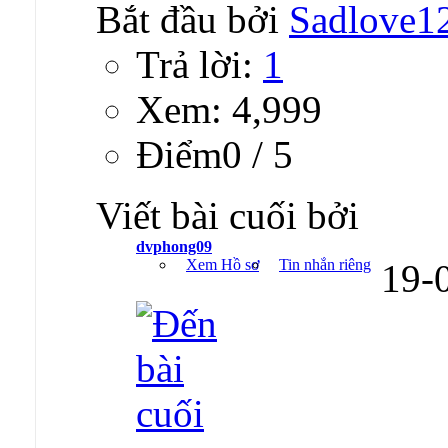
Bắt đầu bởi
Sadlove1
Trả lời:
1
Xem: 4,999
Ðiểm0 / 5
Viết bài cuối bởi
dvphong09
Xem Hồ sơ
Tin nhắn riêng
19-