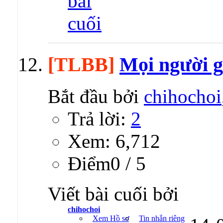
[TLBB]
Mọi người g
Bắt đầu bởi
chihochoi
Trả lời:
2
Xem: 6,712
Ðiểm0 / 5
Viết bài cuối bởi
chihochoi
Xem Hồ sơ
Tin nhắn riêng