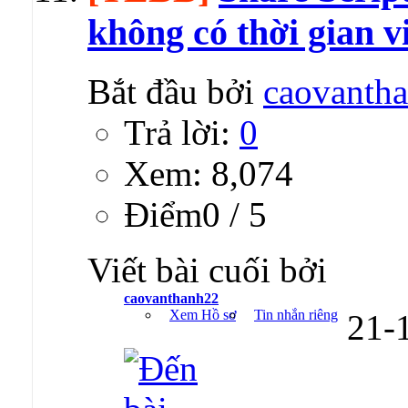
không có thời gian v
Bắt đầu bởi
caovanth
Trả lời:
0
Xem: 8,074
Ðiểm0 / 5
Viết bài cuối bởi
caovanthanh22
Xem Hồ sơ
Tin nhắn riêng
21-