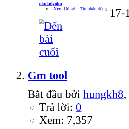
okokolyoko
Xem Hồ sơ
Tin nhắn riêng
17-
Gm tool
Bắt đầu bởi
hungkh8
,
Trả lời:
0
Xem: 7,357