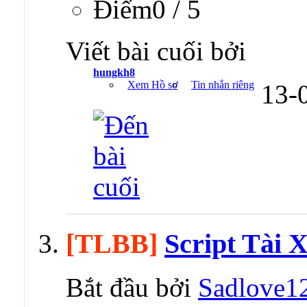
Ðiểm0 / 5
Viết bài cuối bởi
hungkh8
Xem Hồ sơ
Tin nhắn riêng
13-
[TLBB]
Script Tài 
Bắt đầu bởi
Sadlove1