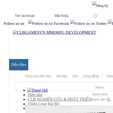
Hello & Welcome to our community.
Is this your first visit?
Ghi nhớ
Follow us on
Diễn Đàn
Trang chủ diễn đàn
Hỏi đáp
Lịch
Cộng đồng
Thao
Nhóm
Diễn đàn
Danh sách
CLB NGHIÊN CỨU & PHÁT TRIỂN MMORPG
thành viên
Thiên Long Bát Bộ
Scripts