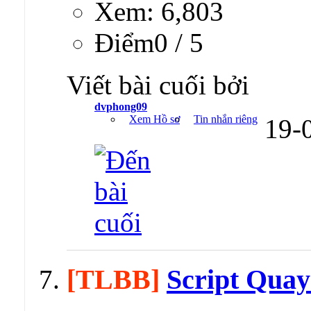
Xem: 6,803
Ðiểm0 / 5
Viết bài cuối bởi
dvphong09
Xem Hồ sơ
Tin nhắn riêng
19-
[TLBB]
Script Quay