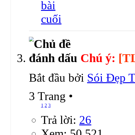
Chú ý:
[T
Bắt đầu bởi
Sói Đẹp T
3 Trang
•
1
2
3
Trả lời:
26
Xem: 50,521