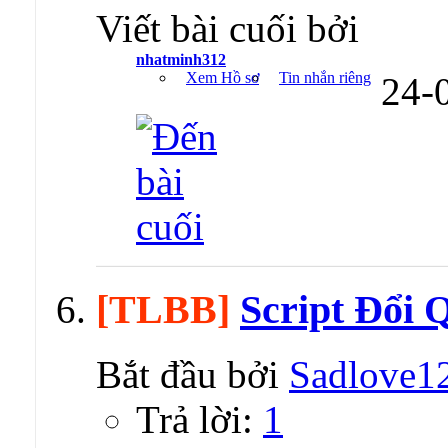
Viết bài cuối bởi
nhatminh312
Xem Hồ sơ
Tin nhắn riêng
24-
[TLBB]
Script Đổi 
Bắt đầu bởi
Sadlove1
Trả lời:
1