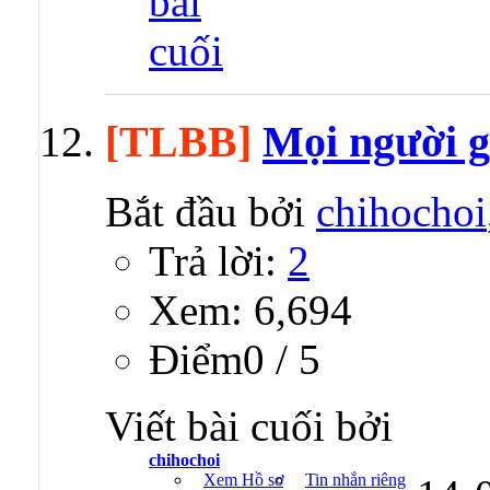
[TLBB]
Mọi người g
Bắt đầu bởi
chihochoi
Trả lời:
2
Xem: 6,694
Ðiểm0 / 5
Viết bài cuối bởi
chihochoi
Xem Hồ sơ
Tin nhắn riêng