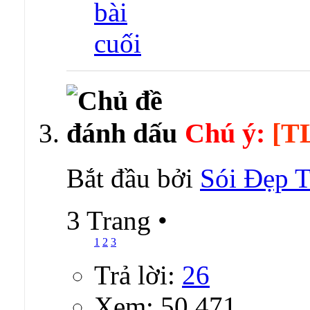
Chú ý:
[T
Bắt đầu bởi
Sói Đẹp T
3 Trang
•
1
2
3
Trả lời:
26
Xem: 50,471