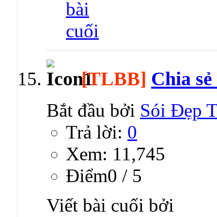
[TLBB]
Chia sẻ
Bắt đầu bởi
Sói Đẹp T
Trả lời:
0
Xem: 11,745
Ðiểm0 / 5
Viết bài cuối bởi