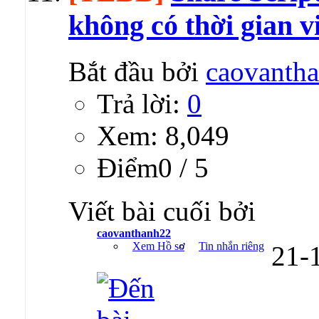
không có thời gian v
Bắt đầu bởi
caovanth
Trả lời:
0
Xem: 8,049
Ðiểm0 / 5
Viết bài cuối bởi
caovanthanh22
Xem Hồ sơ
Tin nhắn riêng
21-