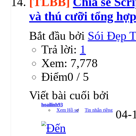
[TLBB]
Chia sẻ Scr
và thú cưỡi tổng hợp
Bắt đầu bởi
Sói Đẹp T
Trả lời:
1
Xem: 7,778
Ðiểm0 / 5
Viết bài cuối bởi
hoailinh93
Xem Hồ sơ
Tin nhắn riêng
04-