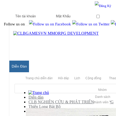
Hello & Welcome to our community.
Is this your first visit?
Ghi nhớ
Follow us on
Diễn Đàn
Trang chủ diễn đàn
Hỏi đáp
Lịch
Cộng đồng
Thao
Nhóm
Diễn đàn
Danh sách
CLB NGHIÊN CỨU & PHÁT TRIỂN MMORPG
thành viên
Thiên Long Bát Bộ
Scripts