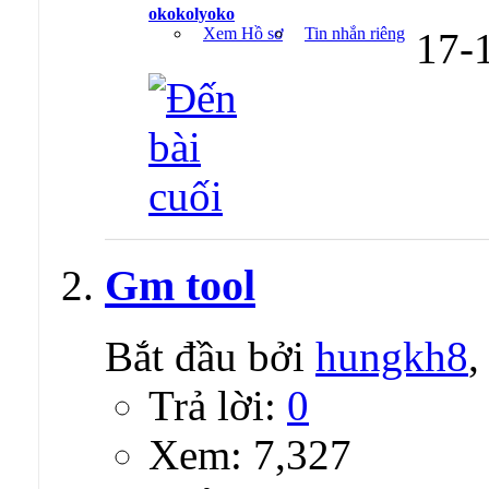
okokolyoko
Xem Hồ sơ
Tin nhắn riêng
17-
Gm tool
Bắt đầu bởi
hungkh8
,
Trả lời:
0
Xem: 7,327