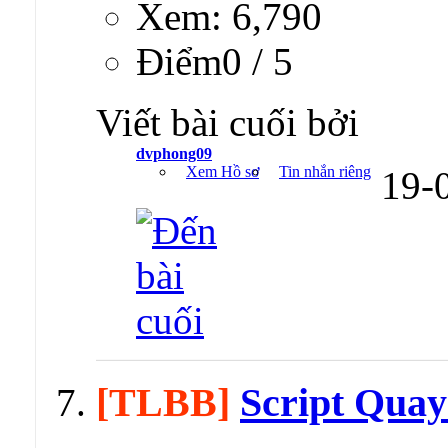
Xem: 6,790
Ðiểm0 / 5
Viết bài cuối bởi
dvphong09
Xem Hồ sơ
Tin nhắn riêng
19-
[TLBB]
Script Quay