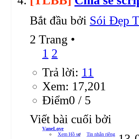
[TLBB]
Chia sẻ scr
Bắt đầu bởi
Sói Đẹp T
2 Trang
•
1
2
Trả lời:
11
Xem: 17,201
Ðiểm0 / 5
Viết bài cuối bởi
VaneLove
Xem Hồ sơ
Tin nhắn riêng
13-