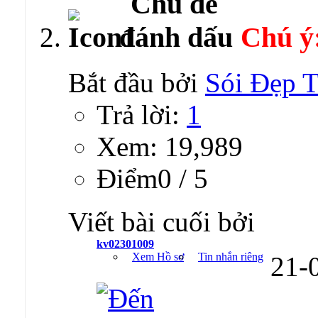
Chú ý
Bắt đầu bởi
Sói Đẹp T
Trả lời:
1
Xem: 19,989
Ðiểm0 / 5
Viết bài cuối bởi
kv02301009
Xem Hồ sơ
Tin nhắn riêng
21-