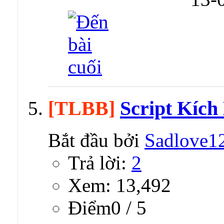
[TLBB]
Script Kíc
Bắt đầu bởi
Sadlove1
Trả lời:
2
Xem: 13,492
Ðiểm0 / 5