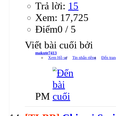
Trả lời:
15
Xem: 17,725
Ðiểm0 / 5
Viết bài cuối bởi
makute7413
Xem Hồ sơ
Tin nhắn riêng
Đến tran
PM