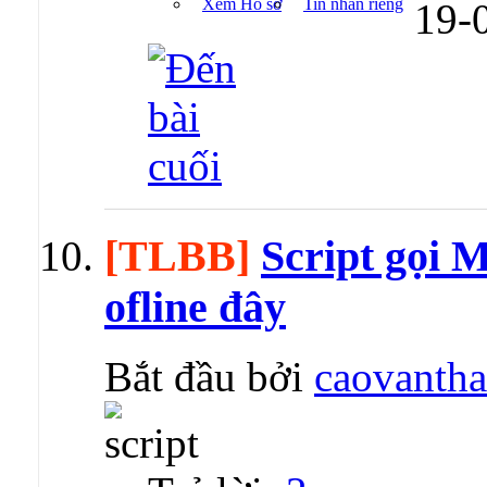
Xem Hồ sơ
Tin nhắn riêng
19-
[TLBB]
Script gọi 
ofline đây
Bắt đầu bởi
caovanth