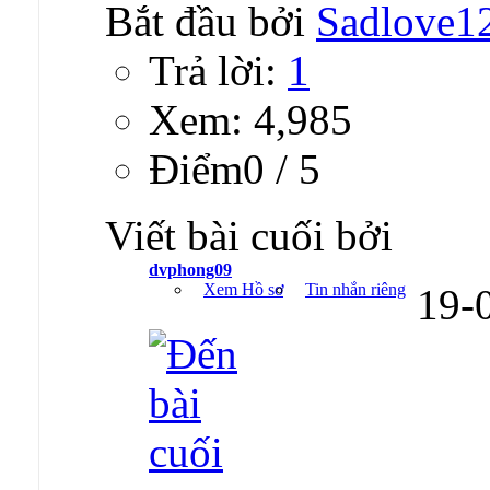
Bắt đầu bởi
Sadlove1
Trả lời:
1
Xem: 4,985
Ðiểm0 / 5
Viết bài cuối bởi
dvphong09
Xem Hồ sơ
Tin nhắn riêng
19-