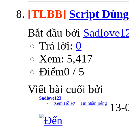
[TLBB]
Script Dùn
Bắt đầu bởi
Sadlove1
Trả lời:
0
Xem: 5,417
Ðiểm0 / 5
Viết bài cuối bởi
Sadlove123
Xem Hồ sơ
Tin nhắn riêng
13-