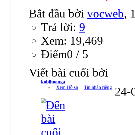
Bắt đầu bởi
vocweb
, 
Trả lời:
9
Xem: 19,469
Ðiểm0 / 5
Viết bài cuối bởi
kobihoanga
Xem Hồ sơ
Tin nhắn riêng
24-