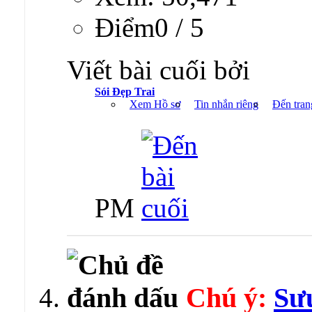
Ðiểm0 / 5
Viết bài cuối bởi
Sói Đẹp Trai
Xem Hồ sơ
Tin nhắn riêng
Đến tran
PM
Chú ý:
Sưu