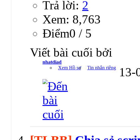
Trả lời:
2
Xem: 8,763
Ðiểm0 / 5
Viết bài cuối bởi
nhatdiad
Xem Hồ sơ
Tin nhắn riêng
13-