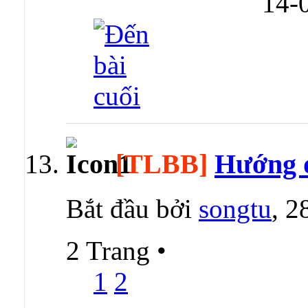
14-
[TLBB]
Hướng d
Bắt đầu bởi
songtu
, 2
2 Trang
•
1
2