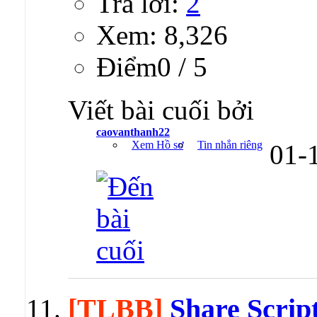
Trả lời:
2
Xem: 8,326
Ðiểm0 / 5
Viết bài cuối bởi
caovanthanh22
Xem Hồ sơ
Tin nhắn riêng
01-
[TLBB]
Share Scrip