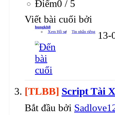
Ðiểm0 / 5
Viết bài cuối bởi
hungkh8
Xem Hồ sơ
Tin nhắn riêng
13-
[TLBB]
Script Tài 
Bắt đầu bởi
Sadlove1