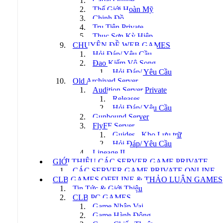
Cabal Online
Thế Giới Hoàn Mỹ
Chinh Đồ
Tru Tiên Private
Thục Sơn Kỳ Hiệp
CHUYÊN ĐỀ WEB GAMES
Hỏi Đáp/ Yêu Cầu
Đao Kiếm Vô Song
Hỏi Đáp/ Yêu Cầu
Old Archived Server
Audition Server Private
Releases
Hỏi Đáp/ Yêu Cầu
Gunbound Server
FlyFF Server
Guides - Kho Lưu trữ
Hỏi Đáp/ Yêu Cầu
Lineage II
GIỚI THIỆU CÁC SERVER GAME PRIVATE
CÁC SERVER GAME PRIVATE ONLINE
CLB GAMES OFFLINE & THẢO LUẬN GAMES
Tin Tức & Giới Thiệu
CLB PC GAMES
Game Nhập Vai
Game Hành Động