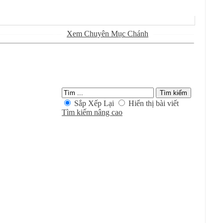
Ðánh Dấu Ðã Ðọc
Xem Chuyên Mục Chánh
Kiếm Trong Chuyên Mục
Sắp Xếp Lại
Hiển thị bài viết
Tìm kiếm nâng cao