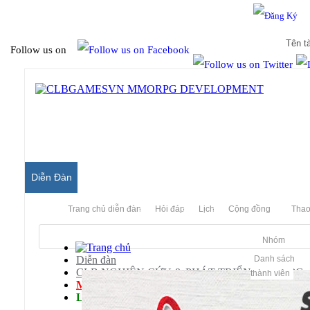
Hello & Welcome to our community.
Is this your first visit?
Follow us on
Diễn Đàn
Trang chủ diễn đàn
Hỏi đáp
Lịch
Cộng đồng
Thao
Nhóm
Diễn đàn
Danh sách
CLB NGHIÊN CỨU & PHÁT TRIỂN MMORPG
thành viên
Mu Server
Legacy Team