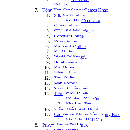
Release
Tổng Hợp Các Server Games Khác
SilkRoad Online
Hỏi Đáp/ Yêu Cầu
Gunz Online
GTA: SA Multiplayer
Conquer Online
Rose Online
Ragnarok Online
Kal Online
World Of Kungfu
Bomb Game
Ran Online
Priston Tale
Zero Online
Maple Story
Server Chiến Quốc
Tiên Lữ Kỳ Duyên
Hỏi đáp - Yêu cầu
Kho Lưu Trữ
Kiếm Khách Anh Hùng
Các Server Không Nằm Trong Box
Yêu Cầu - Hỏi Đáp
Private Server For Linux