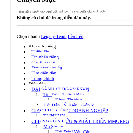
Tiêu đề
/
Khởi tạo chủ đề
Trả lời
/
Xem
Viết bài cuối bởi
Không có chủ đề trong diễn đàn này.
Chọn nhanh
Legacy Team
Lên trên
Khu vực riêng
Thiếp lập
Tin nhắn riêng
Các theo dõi
Đang trực tuyến
Tìm diễn đàn
Trang chính
Diễn đàn
ĐẠI SẢNH CLBGAMESVN
Tin Tức - Thông Báo
Khen Thưởng
Hỏi Đáp - Ý Kiến - Góp Ý
GIAO LƯU CÙNG DOANH NGHIỆP
TLINKVN
CLB NGHIÊN CỨU & PHÁT TRIỂN MMORPG
Mu Server
Hỏi Đáp/ Yêu Cầu