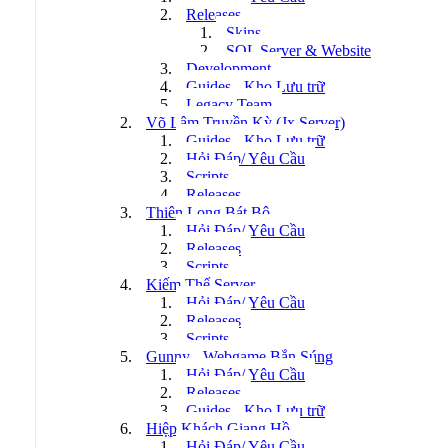
Releases
Skins
SQL Server & Website
Development
Guides - Kho Lưu trữ
Legacy Team
Võ Lâm Truyền Kỳ (Jx Server)
Guides - Kho Lưu trữ
Hỏi Đáp/ Yêu Cầu
Scripts
Releases
Thiên Long Bát Bộ
Hỏi Đáp/ Yêu Cầu
Releases
Scripts
Kiếm Thế Server
Hỏi Đáp/ Yêu Cầu
Releases
Scripts
Gunny - Webgame Bắn Súng
Hỏi Đáp/ Yêu Cầu
Releases
Guides - Kho Lưu trữ
Hiệp Khách Giang Hồ
Hỏi Đáp/ Yêu Cầu