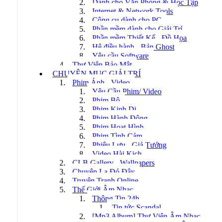
Dành cho Văn Phòng & Học Tập
Internet & Network Tools
Công cụ dành cho PC
Phần mềm dành cho Giải Trí
Phần mềm Thiết Kế - Đồ Họa
Hệ điều hành - Bản Ghost
Yêu cầu Software
Thư Viện Bảo Mật
CHUYÊN MỤC GIẢI TRÍ
Phim Ảnh - Video
Yêu Cầu Phim/ Video
Phim Bộ
Phim Kinh Dị
Phim Hành Động
Phim Hoạt Hình
Phim Tình Cảm
Phiêu Lưu - Giả Tưởng
Video Hài Kịch
CLB Gallery - Wallpapers
Chuyện Lạ Đó Đây
Truyện Tranh Online
Thế Giới Âm Nhạc
Thông Tin 24h
Tin tức Scandal
[Mp3 Album] Thư Viện Âm Nhạc