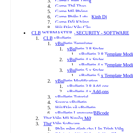
Game Chiến Thuật
Game Thể Thao
Game Mô Phỏng
Game Phiêu Lưu - Kinh Dị
Game Đối Kháng
Hỏi Đáp/ Yêu Cầu
CLB WEBMASTER - SECURITY - SOFTWARE
CLB vBulletin
vBulletin Templates
vBulletin 3.8 Styles
vBulletin 3.8 Template Modi
vBulletin 4.x Styles
vBulletin 4.x Template Modi
vBulletin 5.x Styles
vBulletin 5.x Template Modi
vBulletin Modification
vBulletin 3.8 Add-ons
vBulletin 4.x Add-ons
vBulletin Tutorial
Source vBulletin
Hỏi/Đáp về vBulletin
vBulletin Language/BBcode
Thư Viện Mã Nguồn Mở
Thư Viện Software
Phần mềm dành cho Lập Trình Viên