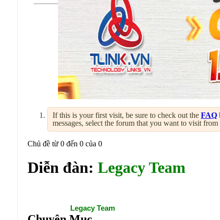
If this is your first visit, be sure to check out the
FAQ
messages, select the forum that you want to visit from
Chủ đề từ 0 đến 0 của 0
Diễn đàn:
Legacy Team
Diễn đàn:
Legacy Team
Chuyên Mục