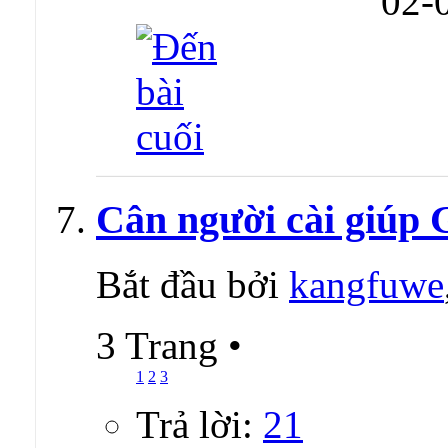
02-
Cân người cài giúp G
Bắt đầu bởi
kangfuwe
3 Trang
•
1
2
3
Trả lời:
21