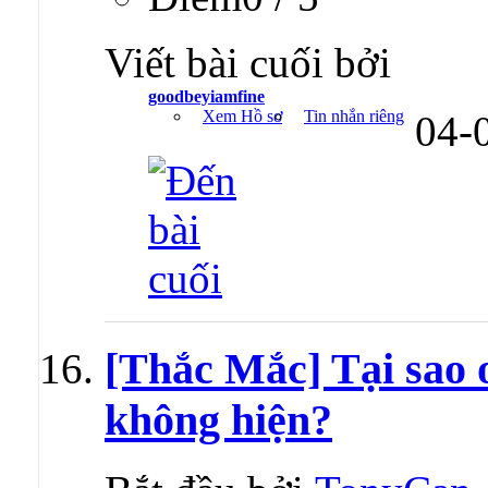
Viết bài cuối bởi
goodbeyiamfine
Xem Hồ sơ
Tin nhắn riêng
04-
[Thắc Mắc] Tại sao o
không hiện?