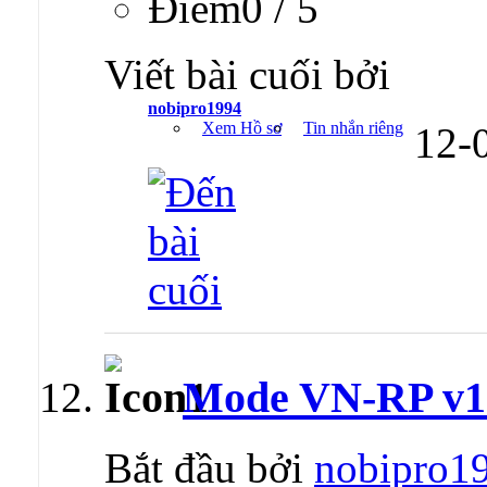
Ðiểm0 / 5
Viết bài cuối bởi
nobipro1994
Xem Hồ sơ
Tin nhắn riêng
12-
Mode VN-RP v1.6
Bắt đầu bởi
nobipro1