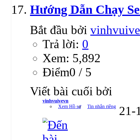
Hướng Dẫn Chạy Se
Bắt đầu bởi
vinhvuiv
Trả lời:
0
Xem: 5,892
Ðiểm0 / 5
Viết bài cuối bởi
vinhvuivevn
Xem Hồ sơ
Tin nhắn riêng
21-