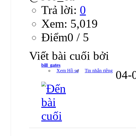
Trả lời:
0
Xem: 5,019
Ðiểm0 / 5
Viết bài cuối bởi
bill_gates
Xem Hồ sơ
Tin nhắn riêng
04-