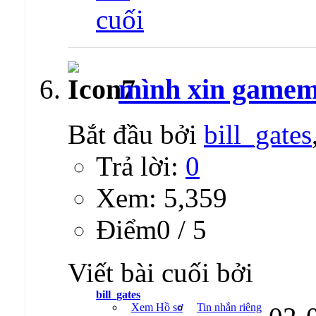
mình xin game
Bắt đầu bởi
bill_gates
Trả lời:
0
Xem: 5,359
Ðiểm0 / 5
Viết bài cuối bởi
bill_gates
Xem Hồ sơ
Tin nhắn riêng