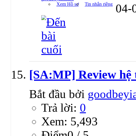
Xem Hồ sơ
Tin nhắn riêng
04-
[SA:MP] Review hệ t
Bắt đầu bởi
goodbeyi
Trả lời:
0
Xem: 5,493
Ðiểm0 / 5