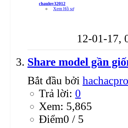
chaulov32012
Xem Hồ sơ
12-01-17,
Share model gần giố
Bắt đầu bởi
hachacpr
Trả lời:
0
Xem: 5,865
Ðiểm0 / 5