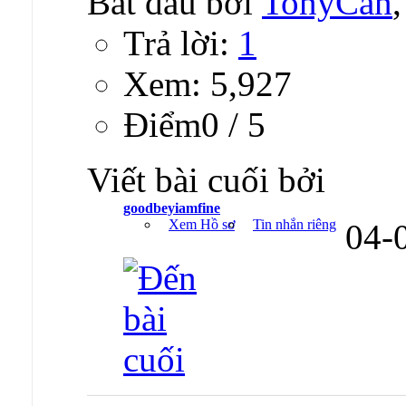
Bắt đầu bởi
TonyCan
Trả lời:
1
Xem: 5,927
Ðiểm0 / 5
Viết bài cuối bởi
goodbeyiamfine
Xem Hồ sơ
Tin nhắn riêng
04-