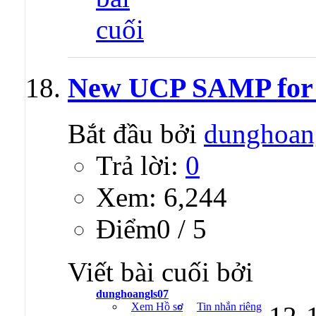
New UCP SAMP for 
Bắt đầu bởi
dunghoan
Trả lời:
0
Xem: 6,244
Ðiểm0 / 5
Viết bài cuối bởi
dunghoangls07
Xem Hồ sơ
Tin nhắn riêng