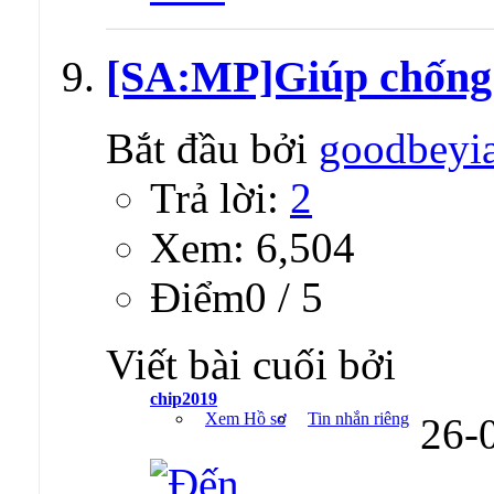
[SA:MP]Giúp chống
Bắt đầu bởi
goodbeyi
Trả lời:
2
Xem: 6,504
Ðiểm0 / 5
Viết bài cuối bởi
chip2019
Xem Hồ sơ
Tin nhắn riêng
26-