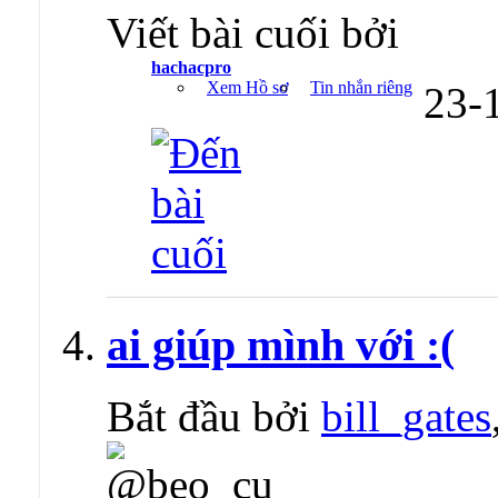
Viết bài cuối bởi
hachacpro
Xem Hồ sơ
Tin nhắn riêng
23-
ai giúp mình với :(
Bắt đầu bởi
bill_gates