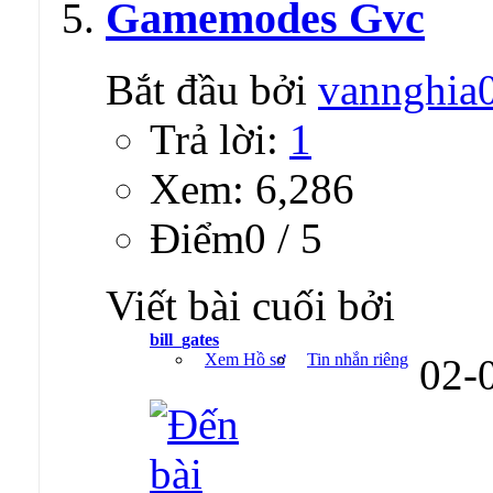
Gamemodes Gvc
Bắt đầu bởi
vannghia
Trả lời:
1
Xem: 6,286
Ðiểm0 / 5
Viết bài cuối bởi
bill_gates
Xem Hồ sơ
Tin nhắn riêng
02-