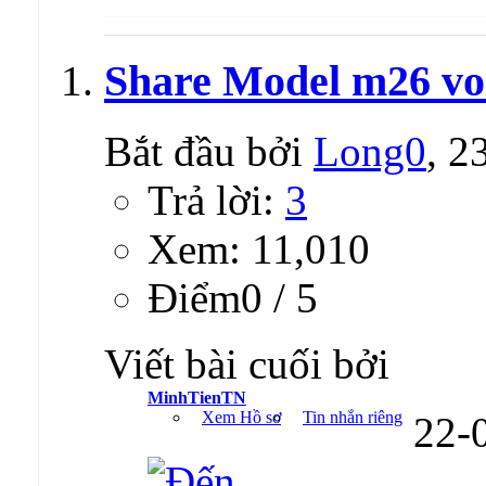
Share Model m26 vo
Bắt đầu bởi
Long0
, 2
Trả lời:
3
Xem: 11,010
Ðiểm0 / 5
Viết bài cuối bởi
MinhTienTN
Xem Hồ sơ
Tin nhắn riêng
22-