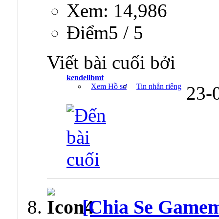
Xem: 14,986
Ðiểm5 / 5
Viết bài cuối bởi
kendellbmt
Xem Hồ sơ
Tin nhắn riêng
23-
[Chia Se Game