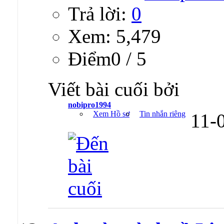
Trả lời:
0
Xem: 5,479
Ðiểm0 / 5
Viết bài cuối bởi
nobipro1994
Xem Hồ sơ
Tin nhắn riêng
11-