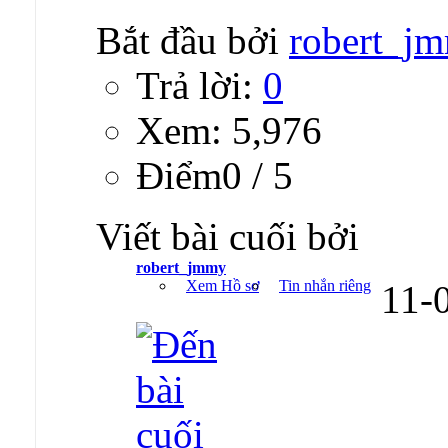
Bắt đầu bởi
robert_j
Trả lời:
0
Xem: 5,976
Ðiểm0 / 5
Viết bài cuối bởi
robert_jmmy
Xem Hồ sơ
Tin nhắn riêng
11-