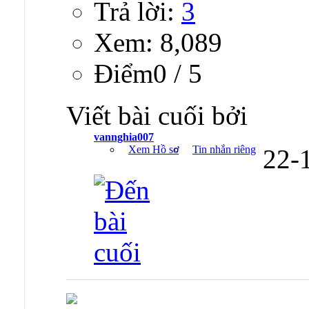
Trả lời:
3
Xem: 8,089
Ðiểm0 / 5
Viết bài cuối bởi
vannghia007
Xem Hồ sơ
Tin nhắn riêng
22-