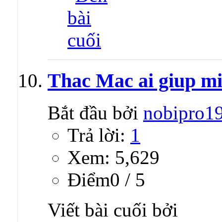
Thac Mac ai giup mi
Bắt đầu bởi
nobipro1
Trả lời:
1
Xem: 5,629
Ðiểm0 / 5
Viết bài cuối bởi