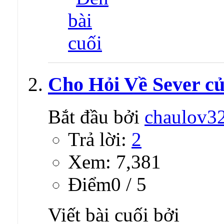
Cho Hỏi Về Sever củ
Bắt đầu bởi
chaulov3
Trả lời:
2
Xem: 7,381
Ðiểm0 / 5
Viết bài cuối bởi