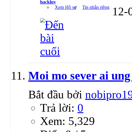
hackluv
Xem Hồ sơ
Tin nhắn riêng
12-
Moi mo sever ai ung 
Bắt đầu bởi
nobipro1
Trả lời:
0
Xem: 5,329