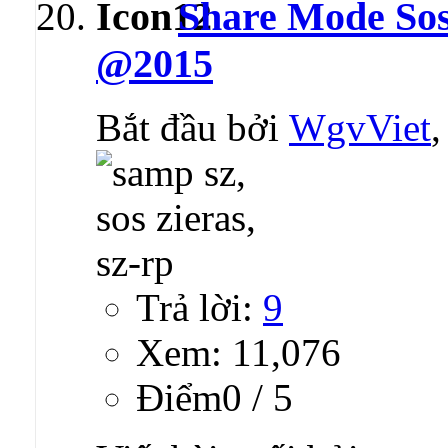
Share Mode Sos 
@2015
Bắt đầu bởi
WgvViet
Trả lời:
9
Xem: 11,076
Ðiểm0 / 5