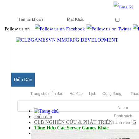
Hello & Welcome to our community.
Is this your first visit?
Ghi nhớ
Follow us on
Diễn Đàn
Trang chủ diễn đàn
Hỏi đáp
Lịch
Cộng đồng
Thao
Nhóm
Diễn đàn
Danh sách
CLB NGHIÊN CỨU & PHÁT TRIỂN MMORPG
thành viên
Tổng Hợp Các Server Games Khác
GTA: SA Multiplayer