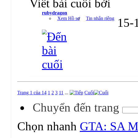
Viết bài cuối bởi
rubydragon
Xem Hồ sơ
Tin nhắn riêng
15-
Trang 1 của 14
1
2
3
11
...
Cuối
Chuyển đến trang
Chọn nhanh
GTA: SA Mu