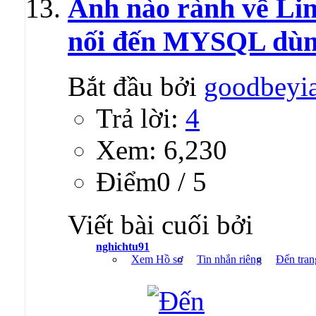
Anh nào rành về Lin
nối đến MYSQL dùm
Bắt đầu bởi
goodbeyi
Trả lời:
4
Xem: 6,230
Ðiểm0 / 5
Viết bài cuối bởi
nghichtu91
Xem Hồ sơ
Tin nhắn riêng
Đến tran