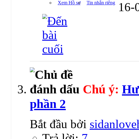
Xem Hồ sơ
Tin nhắn riêng
16-
Chú ý:
Hươ
phần 2
Bắt đầu bởi
sidanlove
Trả lời:
7