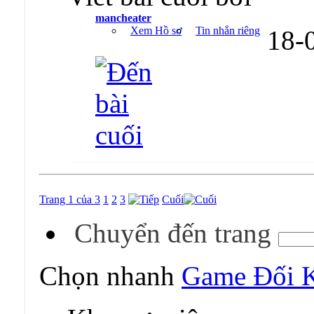
mancheater
Xem Hồ sơ
Tin nhắn riêng
18-
Trang 1 của 3
1
2
3
Cuối
Chuyển đến trang
Chọn nhanh
Game Đối 