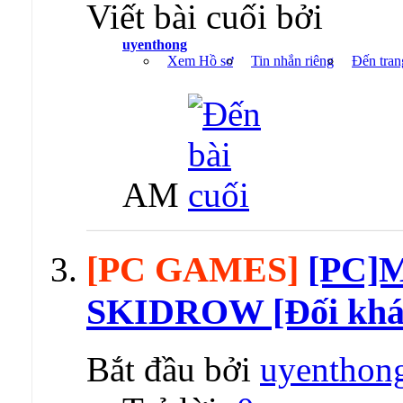
Viết bài cuối bởi
uyenthong
Xem Hồ sơ
Tin nhắn riêng
Đến tran
AM
[PC GAMES]
[PC]M
SKIDROW [Đối khá
Bắt đầu bởi
uyenthon