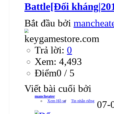
Battle[Đối kháng|20
Bắt đầu bởi
mancheat
Trả lời:
0
Xem: 4,493
Ðiểm0 / 5
Viết bài cuối bởi
mancheater
Xem Hồ sơ
Tin nhắn riêng
07-