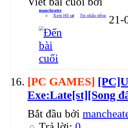
Viết bài cuối bởi
mancheater
Xem Hồ sơ
Tin nhắn riêng
21-
[PC GAMES]
[PC]
Exe:Late[st][Song đ
Bắt đầu bởi
mancheat
Trả lời:
0