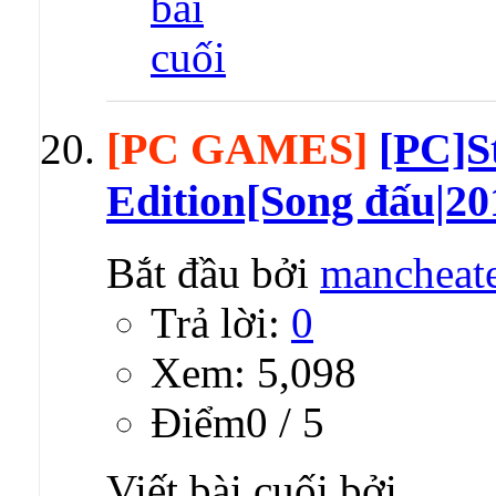
[PC GAMES]
[PC]S
Edition[Song đấu|20
Bắt đầu bởi
mancheat
Trả lời:
0
Xem: 5,098
Ðiểm0 / 5
Viết bài cuối bởi