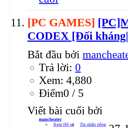
[PC GAMES]
[PC]M
CODEX [Đối kháng|
Bắt đầu bởi
mancheat
Trả lời:
0
Xem: 4,880
Ðiểm0 / 5
Viết bài cuối bởi
mancheater
Xem Hồ sơ
Tin nhắn riêng