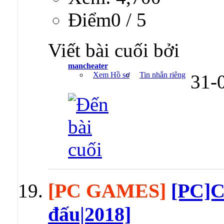
Ðiểm0 / 5
Viết bài cuối bởi
mancheater
Xem Hồ sơ
Tin nhắn riêng
31-
[PC GAMES]
[PC]C
đấu|2018]