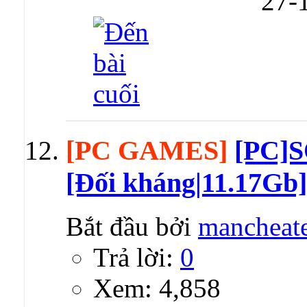
27-
[PC GAMES]
[PC]
[Đối kháng|11.17Gb]
Bắt đầu bởi
mancheat
Trả lời:
0
Xem: 4,858