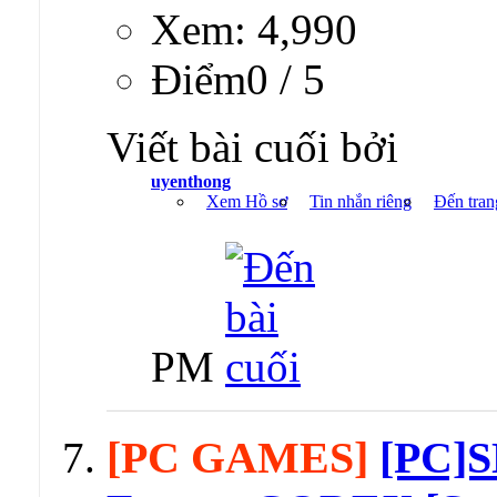
Xem: 4,990
Ðiểm0 / 5
Viết bài cuối bởi
uyenthong
Xem Hồ sơ
Tin nhắn riêng
Đến tran
PM
[PC GAMES]
[PC]