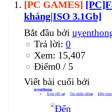
[PC GAMES]
[PC]F
kháng|ISO 3.1Gb]
Bắt đầu bởi
uyenthon
Trả lời:
0
Xem: 15,407
Ðiểm0 / 5
Viết bài cuối bởi
uyenthong
Xem Hồ sơ
Tin nhắn riêng
Đến tran