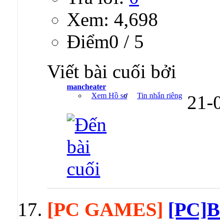
Xem: 4,698
Ðiểm0 / 5
Viết bài cuối bởi
mancheater
Xem Hồ sơ
Tin nhắn riêng
21-
[PC GAMES]
[PC]B