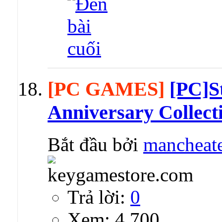
[PC GAMES]
[PC]St
Anniversary Collect
Bắt đầu bởi
mancheat
Trả lời:
0
Xem: 4,700