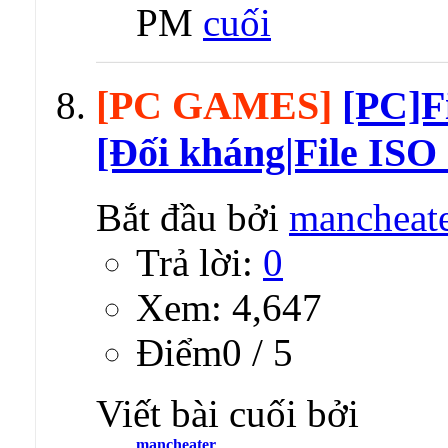
PM
[PC GAMES]
[PC]F
[Đối kháng|File ISO
Bắt đầu bởi
mancheat
Trả lời:
0
Xem: 4,647
Ðiểm0 / 5
Viết bài cuối bởi
mancheater