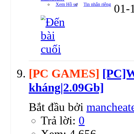
Xem Hồ sơ
Tin nhắn riêng
01-
[PC GAMES]
[PC]W
kháng|2.09Gb]
Bắt đầu bởi
mancheat
Trả lời:
0
Xem: 4,656