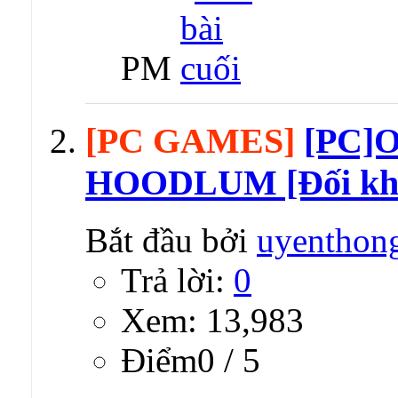
PM
[PC GAMES]
[PC]O
HOODLUM [Đối khá
Bắt đầu bởi
uyenthon
Trả lời:
0
Xem: 13,983
Ðiểm0 / 5