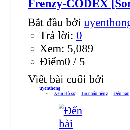
Frenzy-CODEX [Son
Bắt đầu bởi
uyenthon
Trả lời:
0
Xem: 5,089
Ðiểm0 / 5
Viết bài cuối bởi
uyenthong
Xem Hồ sơ
Tin nhắn riêng
Đến tran