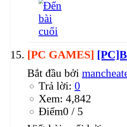
[PC GAMES]
[PC]B
Bắt đầu bởi
mancheat
Trả lời:
0
Xem: 4,842
Ðiểm0 / 5