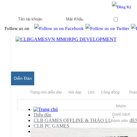
Hello & Welcome to our community.
Is this your first visit?
Ghi nhớ
Follow us on
Diễn Đàn
Trang chủ diễn đàn
Hỏi đáp
Lịch
Cộng đồng
Thao
Nhóm
Diễn đàn
Danh sách
CLB GAMES OFFLINE & THẢO LUẬN GAME
thành viên
CLB PC GAMES
Game Đối Kháng