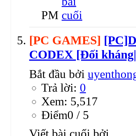
PM
[PC GAMES]
[PC]D
CODEX [Đối kháng|
Bắt đầu bởi
uyenthon
Trả lời:
0
Xem: 5,517
Ðiểm0 / 5
Viết bài cuối bởi