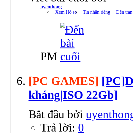
uyenthong
Xem Hồ sơ
Tin nhắn riêng
Đến tran
PM
[PC GAMES]
[PC]D
kháng|ISO 22Gb]
Bắt đầu bởi
uyenthon
Trả lời:
0