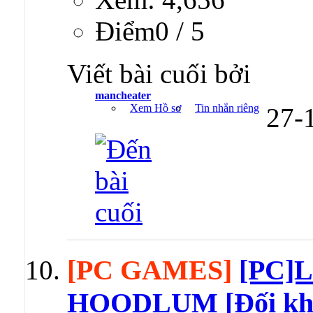
Ðiểm0 / 5
Viết bài cuối bởi
mancheater
Xem Hồ sơ
Tin nhắn riêng
27-
[PC GAMES]
[PC]L
HOODLUM [Đối khá