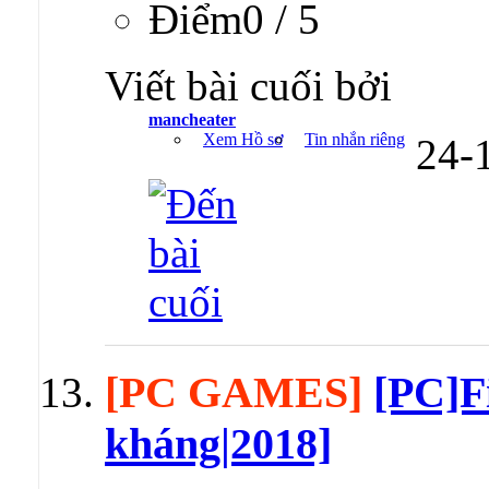
Ðiểm0 / 5
Viết bài cuối bởi
mancheater
Xem Hồ sơ
Tin nhắn riêng
24-
[PC GAMES]
[PC]F
kháng|2018]