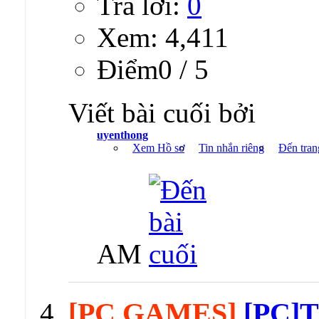
Trả lời:
0
Xem: 4,411
Ðiểm0 / 5
Viết bài cuối bởi
uyenthong
Xem Hồ sơ
Tin nhắn riêng
Đến tran
AM
[PC GAMES]
[PC]T