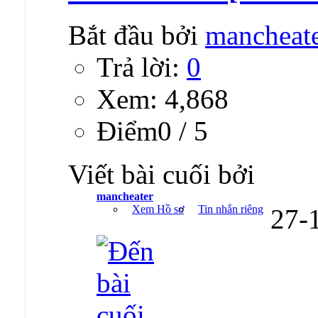
Bắt đầu bởi
mancheat
Trả lời:
0
Xem: 4,868
Ðiểm0 / 5
Viết bài cuối bởi
mancheater
Xem Hồ sơ
Tin nhắn riêng
27-