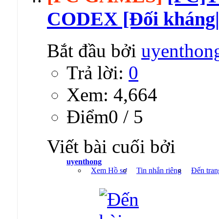
CODEX [Đối kháng|
Bắt đầu bởi
uyenthon
Trả lời:
0
Xem: 4,664
Ðiểm0 / 5
Viết bài cuối bởi
uyenthong
Xem Hồ sơ
Tin nhắn riêng
Đến tran