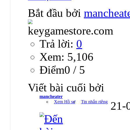
Bắt đầu bởi
mancheat
Trả lời:
0
Xem: 5,106
Ðiểm0 / 5
Viết bài cuối bởi
mancheater
Xem Hồ sơ
Tin nhắn riêng
21-