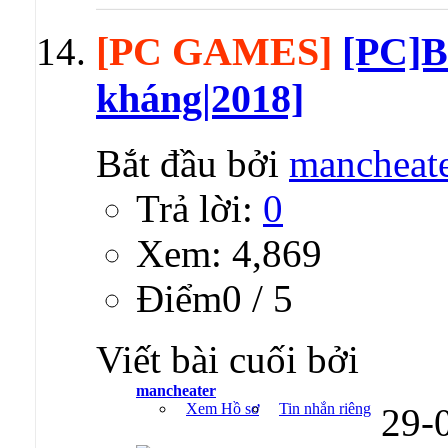
[PC GAMES]
[PC]B
kháng|2018]
Bắt đầu bởi
mancheat
Trả lời:
0
Xem: 4,869
Ðiểm0 / 5
Viết bài cuối bởi
mancheater
Xem Hồ sơ
Tin nhắn riêng
29-