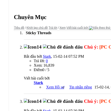
Diễn đàn:
Game Phiêu Lưu - Kinh Dị
Chuyên Mục
Tiêu đề
/
Khởi tạo chủ đề
Trả lời
/
Xem
Viết bài cuối bởi
Sticky Threads
Chú ý:
[PC 
Bắt đầu bởi
Stark
, 15-02-14 07:52 PM
Trả lời:
0
Xem: 16,839
Ðiểm0 / 5
Viết bài cuối bởi
Stark
Xem Hồ sơ
Tin nhắn riêng
15-02-14,
Chú ý:
[PC 
Bắt đầu bởi
Stark
, 15-02-14 07:20 PM