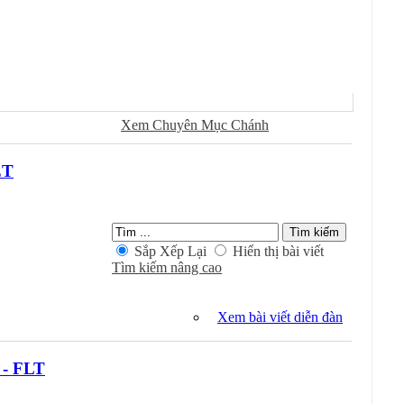
Sử Dụng
Ðánh Dấu Ðã Ðọc
Xem Chuyên Mục Chánh
ET
Kiếm Trong Chuyên Mục
Sắp Xếp Lại
Hiển thị bài viết
Tìm kiếm nâng cao
Xem bài viết diễn đàn
 - FLT