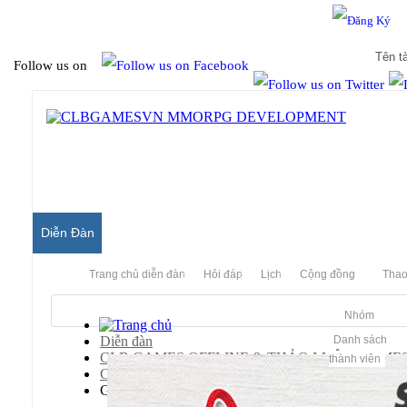
Hello & Welcome to our community.
Is this your first visit?
Follow us on
Diễn Đàn
Trang chủ diễn đàn
Hỏi đáp
Lịch
Cộng đồng
Thao
Nhóm
Diễn đàn
Danh sách
CLB GAMES OFFLINE & THẢO LUẬN GAME
thành viên
CLB PC GAMES
Game Phiêu Lưu - Kinh Dị