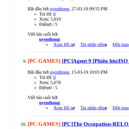
Bắt đầu bởi
uyenthong
, 27-03-19 09:55 PM
Trả lời:
0
Xem: 5,019
Ðiểm0 / 5
Viết bài cuối bởi
uyenthong
Xem Hồ sơ
Tin nhắn riêng
Đến tran
[PC GAMES]
[PC]Agent 9 [Phiêu lưu|ISO 
Bắt đầu bởi
uyenthong
, 15-03-19 10:03 PM
Trả lời:
0
Xem: 5,078
Ðiểm0 / 5
Viết bài cuối bởi
uyenthong
Xem Hồ sơ
Tin nhắn riêng
Đến tran
[PC GAMES]
[PC]The Occupation-RELO