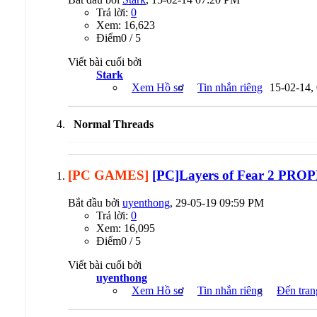
Trả lời:
0
Xem: 16,623
Ðiểm0 / 5
Viết bài cuối bởi
Stark
Xem Hồ sơ
Tin nhắn riêng
15-02-14,
Normal Threads
[PC GAMES]
[PC]Layers of Fear 2 PRO
Bắt đầu bởi
uyenthong
, 29-05-19 09:59 PM
Trả lời:
0
Xem: 16,095
Ðiểm0 / 5
Viết bài cuối bởi
uyenthong
Xem Hồ sơ
Tin nhắn riêng
Đến tran