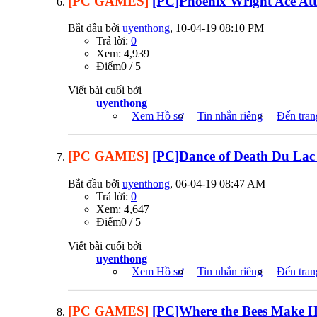
[PC GAMES]
[PC]Phoenix Wright Ace At
Bắt đầu bởi
uyenthong
, 10-04-19 08:10 PM
Trả lời:
0
Xem: 4,939
Ðiểm0 / 5
Viết bài cuối bởi
uyenthong
Xem Hồ sơ
Tin nhắn riêng
Đến tran
[PC GAMES]
[PC]Dance of Death Du Lac
Bắt đầu bởi
uyenthong
, 06-04-19 08:47 AM
Trả lời:
0
Xem: 4,647
Ðiểm0 / 5
Viết bài cuối bởi
uyenthong
Xem Hồ sơ
Tin nhắn riêng
Đến tran
[PC GAMES]
[PC]Where the Bees Make