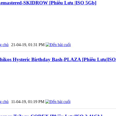
 Remastered-SKIDROW [Phiêu Lưu |ISO 5Gb]
g chủ
21-04-19,
01:31 PM
chikos Hysteric Birthday Bash-PLAZA [Phiêu Lưu|IS
g chủ
11-04-19,
01:19 PM