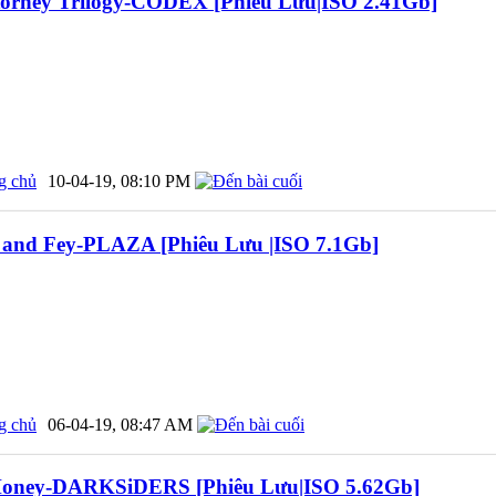
torney Trilogy-CODEX [Phiêu Lưu|ISO 2.41Gb]
g chủ
10-04-19,
08:10 PM
 and Fey-PLAZA [Phiêu Lưu |ISO 7.1Gb]
g chủ
06-04-19,
08:47 AM
 Honey-DARKSiDERS [Phiêu Lưu|ISO 5.62Gb]