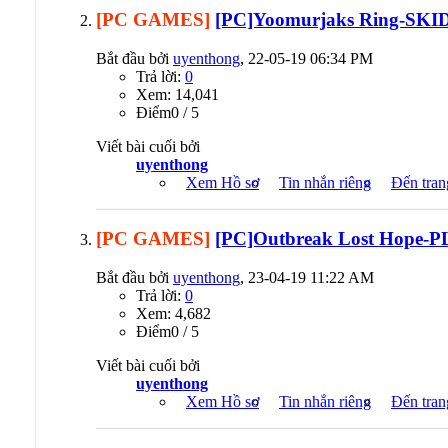
[PC GAMES]
[PC]Yoomurjaks Ring-SKI
Bắt đầu bởi
uyenthong
, 22-05-19 06:34 PM
Trả lời:
0
Xem: 14,041
Ðiểm0 / 5
Viết bài cuối bởi
uyenthong
Xem Hồ sơ
Tin nhắn riêng
Đến tran
[PC GAMES]
[PC]Outbreak Lost Hope-PL
Bắt đầu bởi
uyenthong
, 23-04-19 11:22 AM
Trả lời:
0
Xem: 4,682
Ðiểm0 / 5
Viết bài cuối bởi
uyenthong
Xem Hồ sơ
Tin nhắn riêng
Đến tran