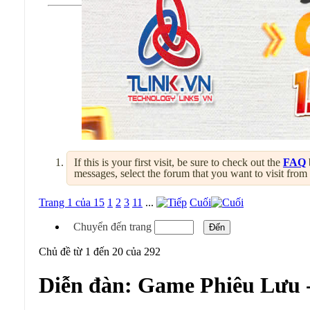
If this is your first visit, be sure to check out the
FAQ
messages, select the forum that you want to visit from
Trang 1 của 15
1
2
3
11
...
Cuối
Chuyển đến trang
Chủ đề từ 1 đến 20 của 292
Diễn đàn:
Game Phiêu Lưu -