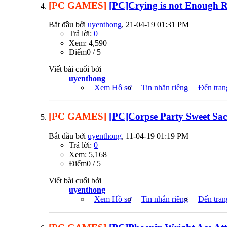
[PC GAMES]
[PC]Crying is not Enough
Bắt đầu bởi
uyenthong
, 21-04-19 01:31 PM
Trả lời:
0
Xem: 4,590
Ðiểm0 / 5
Viết bài cuối bởi
uyenthong
Xem Hồ sơ
Tin nhắn riêng
Đến tran
[PC GAMES]
[PC]Corpse Party Sweet Sa
Bắt đầu bởi
uyenthong
, 11-04-19 01:19 PM
Trả lời:
0
Xem: 5,168
Ðiểm0 / 5
Viết bài cuối bởi
uyenthong
Xem Hồ sơ
Tin nhắn riêng
Đến tran