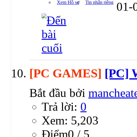
Xem Hồ sơ
Tin nhắn riêng
01-
[PC GAMES]
[PC] W
Bắt đầu bởi
mancheat
Trả lời:
0
Xem: 5,203
Ðiểm0 / 5