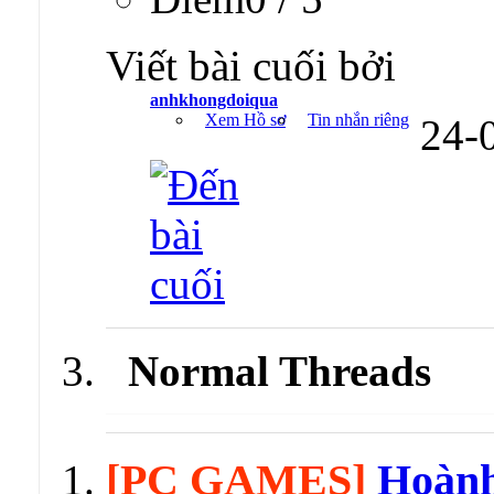
Viết bài cuối bởi
anhkhongdoiqua
Xem Hồ sơ
Tin nhắn riêng
24-
Normal Threads
[PC GAMES]
Hoành