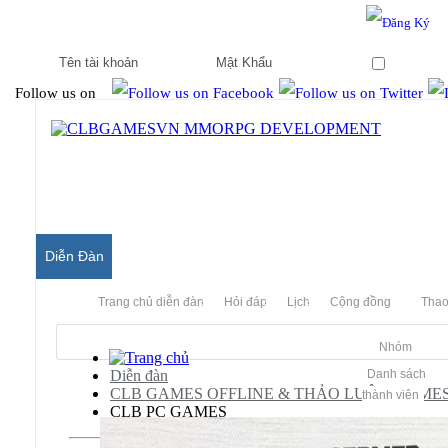
Hello & Welcome to our community.
Is this your first visit?
Ghi nhớ
Follow us on
Diễn Đàn
Trang chủ diễn đàn
Hỏi đáp
Lịch
Cộng đồng
Thao
Nhóm
Diễn đàn
Danh sách
CLB GAMES OFFLINE & THẢO LUẬN GAME
thành viên
CLB PC GAMES