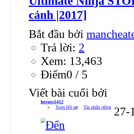
Ultimate Ninja STO
cảnh |2017]
Bắt đầu bởi
mancheat
Trả lời:
2
Xem: 13,463
Ðiểm0 / 5
Viết bài cuối bởi
heroes1412
Xem Hồ sơ
Tin nhắn riêng
27-