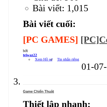
Bài viết: 1,015
Bài viết cuối:
[PC GAMES]
[PC]C
bởi
teiwaz22
Xem Hồ sơ
Tin nhắn riêng
01-07
Game Chiến Thuật
Thiết lập nhanh: