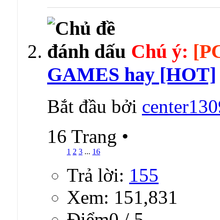
Chú ý:
[P
GAMES hay [HOT]
Bắt đầu bởi
center130
16 Trang
•
1
2
3
...
16
Trả lời:
155
Xem: 151,831
Ðiểm0 / 5