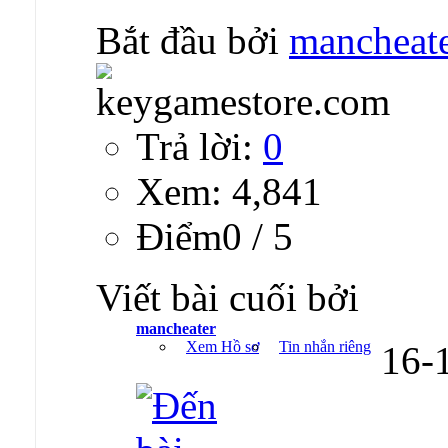
Bắt đầu bởi
mancheat
Trả lời:
0
Xem: 4,841
Ðiểm0 / 5
Viết bài cuối bởi
mancheater
Xem Hồ sơ
Tin nhắn riêng
16-