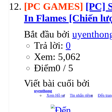
[PC GAMES]
[PC] 
In Flames [Chiến lượ
Bắt đầu bởi
uyenthon
Trả lời:
0
Xem: 5,062
Ðiểm0 / 5
Viết bài cuối bởi
uyenthong
Xem Hồ sơ
Tin nhắn riêng
Đến tran