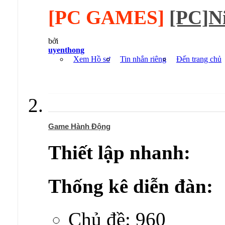
[PC GAMES]
[PC]Ni
bởi
uyenthong
Xem Hồ sơ
Tin nhắn riêng
Đến trang chủ
Game Hành Động
Thiết lập nhanh:
Thống kê diễn đàn:
Chủ đề: 960