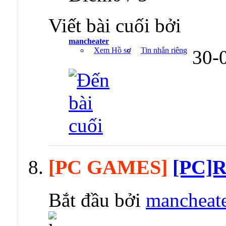
Viết bài cuối bởi
mancheater
Xem Hồ sơ
Tin nhắn riêng
30-
[PC GAMES]
[PC]R
Bắt đầu bởi
mancheat