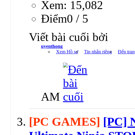
Xem: 15,082
Ðiểm0 / 5
Viết bài cuối bởi
uyenthong
Xem Hồ sơ
Tin nhắn riêng
Đến tran
AM
[PC GAMES]
[PC]