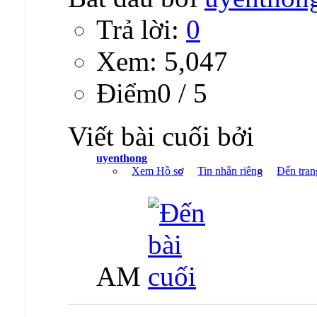
Trả lời:
0
Xem: 5,047
Ðiểm0 / 5
Viết bài cuối bởi
uyenthong
Xem Hồ sơ
Tin nhắn riêng
Đến tran
AM