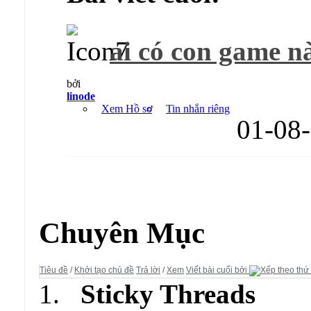
ai có con game nà
bởi
linode
Xem Hồ sơ
Tin nhắn riêng
01-08
Diễn đàn:
CLB PC GAMES
Chuyên Mục
Tiêu đề
/
Khởi tạo chủ đề
Trả lời
/
Xem
Viết bài cuối bởi
Sticky Threads