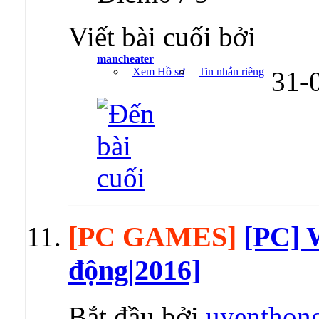
Viết bài cuối bởi
mancheater
Xem Hồ sơ
Tin nhắn riêng
31-
[PC GAMES]
[PC] 
động|2016]
Bắt đầu bởi
uyenthon