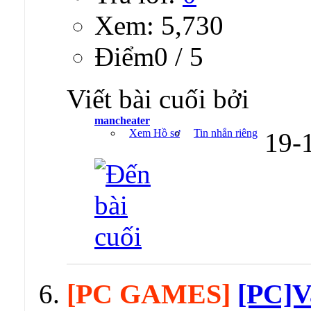
Xem: 5,730
Ðiểm0 / 5
Viết bài cuối bởi
mancheater
Xem Hồ sơ
Tin nhắn riêng
19-
[PC GAMES]
[PC]V