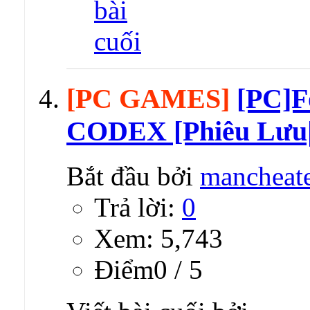
[PC GAMES]
[PC]F
CODEX [Phiêu Lưu|
Bắt đầu bởi
mancheat
Trả lời:
0
Xem: 5,743
Ðiểm0 / 5