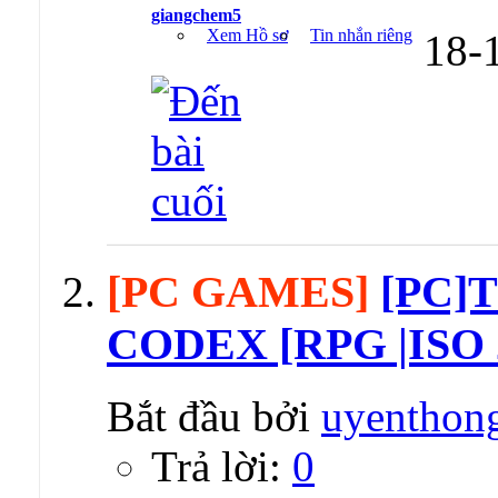
giangchem5
Xem Hồ sơ
Tin nhắn riêng
18-
[PC GAMES]
[PC]T
CODEX [RPG |ISO 
Bắt đầu bởi
uyenthon
Trả lời:
0