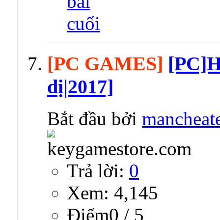
[PC GAMES]
[PC]H
dị|2017]
Bắt đầu bởi
mancheat
Trả lời:
0
Xem: 4,145
Ðiểm0 / 5