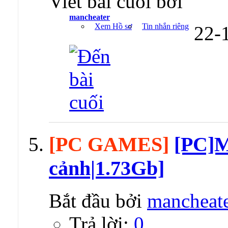
Viết bài cuối bởi
mancheater
Xem Hồ sơ
Tin nhắn riêng
22-
[PC GAMES]
[PC]
cảnh|1.73Gb]
Bắt đầu bởi
mancheat
Trả lời:
0