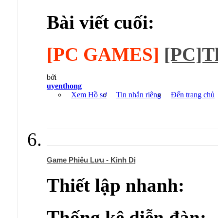
Bài viết cuối:
[PC GAMES]
[PC]Th
bởi
uyenthong
Xem Hồ sơ
Tin nhắn riêng
Đến trang chủ
Game Phiêu Lưu - Kinh Dị
Thiết lập nhanh:
Thống kê diễn đàn: