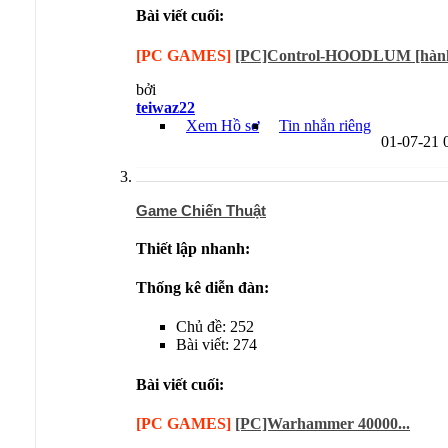
Bài viết cuối:
[PC GAMES]
[PC]Control-HOODLUM [hành
bởi
teiwaz22
Xem Hồ sơ
Tin nhắn riêng
01-07-21
Game Chiến Thuật
Thiết lập nhanh:
Thống kê diễn đàn:
Chủ đề: 252
Bài viết: 274
Bài viết cuối:
[PC GAMES]
[PC]Warhammer 40000...