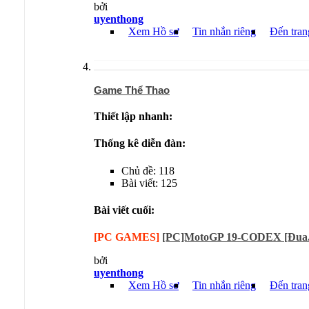
bởi
uyenthong
Xem Hồ sơ
Tin nhắn riêng
Đến tran
Game Thể Thao
Thiết lập nhanh:
Thống kê diễn đàn:
Chủ đề: 118
Bài viết: 125
Bài viết cuối:
[PC GAMES]
[PC]MotoGP 19-CODEX [Đua.
bởi
uyenthong
Xem Hồ sơ
Tin nhắn riêng
Đến tran