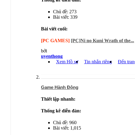
Chủ đề: 273
Bài viết: 339
Bài viết cuối:
[PC GAMES]
[PC]Ni no Kuni Wrath of the...
bởi
uyenthong
Xem Hồ sơ
Tin nhắn riêng
Đến tran
Game Hành Động
Thiết lập nhanh:
Thống kê diễn đàn:
Chủ đề: 960
Bài viết: 1,015