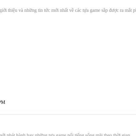
giới thiệu và những tin tức mới nhất về các tựa game sắp được ra mắt p
 PM
 mới phát hành hay những tựa game nổi tiếng sống mãi theo thời gian.