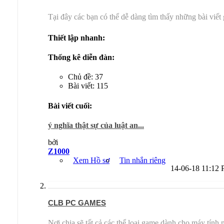
Tại đây các bạn có thể dễ dàng tìm thấy những bài viết 
Thiết lập nhanh:
Thống kê diễn đàn:
Chủ đề: 37
Bài viết: 115
Bài viết cuối:
ý nghĩa thật sự của luật an...
bởi
Z1000
Xem Hồ sơ
Tin nhắn riêng
14-06-18
11:12
CLB PC GAMES
Nơi chia sẽ tất cả các thể loại game dành cho máy tính