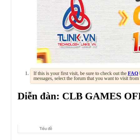
If this is your first visit, be sure to check out the
FAQ
messages, select the forum that you want to visit from
Diễn đàn:
CLB GAMES OF
Diễn đàn con:
CLB GAMES OFFLINE & THẢO LUẬN
Tiêu đề