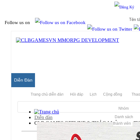
Hello & Welcome to our community.
Is this your first visit?
Follow us on
Diễn Đàn
Trang chủ diễn đàn
Hỏi đáp
Lịch
Cộng đồng
Thao
Nhóm
Diễn đàn
Danh sách
CLB GAMES OFFLINE & THẢO LUẬN GAME
thành viên