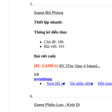
Game Mô Phỏng
Thiết lập nhanh:
Thống kê diễn đàn:
Chủ đề: 186
Bài viết: 193
Bài viết cuối:
[PC GAMES]
[PC]The Sims 4 Island...
bởi
uyenthong
Xem Hồ sơ
Tin nhắn riêng
Đến tran
Game Phiêu Lưu - Kinh Dị