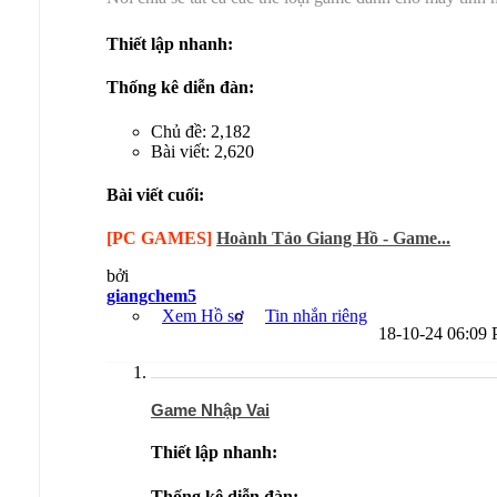
Thiết lập nhanh:
Thống kê diễn đàn:
Chủ đề: 2,182
Bài viết: 2,620
Bài viết cuối:
[PC GAMES]
Hoành Tảo Giang Hồ - Game...
bởi
giangchem5
Xem Hồ sơ
Tin nhắn riêng
18-10-24
06:09
Game Nhập Vai
Thiết lập nhanh:
Thống kê diễn đàn: