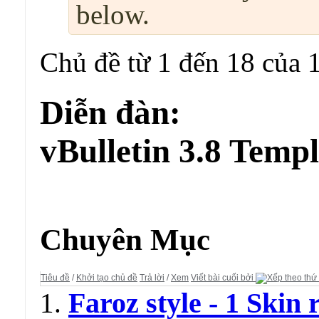
below.
Chủ đề từ 1 đến 18 của 
Diễn đàn:
vBulletin 3.8 Temp
Diễn đàn:
vBulletin 3.8 Template Modifications
Chuyên Mục
Tiêu đề
/
Khởi tạo chủ đề
Trả lời
/
Xem
Viết bài cuối bởi
Faroz style - 1 Skin 