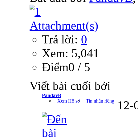
Trả lời:
0
Xem: 5,041
Ðiểm0 / 5
Viết bài cuối bởi
PandavB
Xem Hồ sơ
Tin nhắn riêng
12-