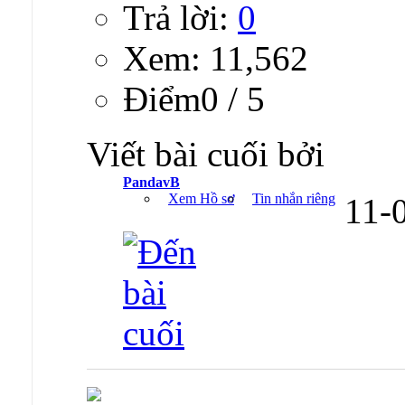
Trả lời:
0
Xem: 11,562
Ðiểm0 / 5
Viết bài cuối bởi
PandavB
Xem Hồ sơ
Tin nhắn riêng
11-