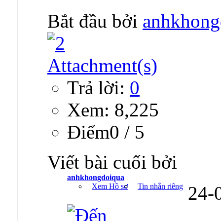
Bắt đầu bởi
anhkhong
Trả lời:
0
Xem: 8,225
Ðiểm0 / 5
Viết bài cuối bởi
anhkhongdoiqua
Xem Hồ sơ
Tin nhắn riêng
24-