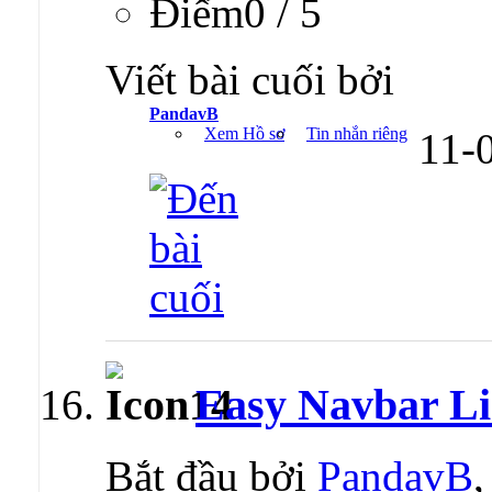
Ðiểm0 / 5
Viết bài cuối bởi
PandavB
Xem Hồ sơ
Tin nhắn riêng
11-
Easy Navbar L
Bắt đầu bởi
PandavB