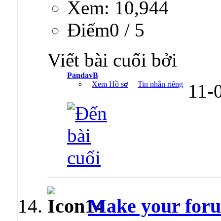
Xem: 10,944
Ðiểm0 / 5
Viết bài cuối bởi
PandavB
Xem Hồ sơ
Tin nhắn riêng
11-
Make your foru