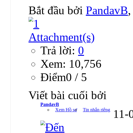
Bắt đầu bởi
PandavB
Trả lời:
0
Xem: 10,756
Ðiểm0 / 5
Viết bài cuối bởi
PandavB
Xem Hồ sơ
Tin nhắn riêng
11-