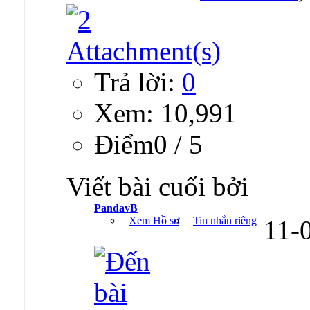
Trả lời:
0
Xem: 10,991
Ðiểm0 / 5
Viết bài cuối bởi
PandavB
Xem Hồ sơ
Tin nhắn riêng
11-