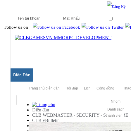
Hello & Welcome to our community.
Is this your first visit?
Ghi nhớ
Follow us on
Diễn Đàn
Trang chủ diễn đàn
Hỏi đáp
Lịch
Cộng đồng
Thao
Nhóm
Diễn đàn
Danh sách
CLB WEBMASTER - SECURITY - SOFTWARE
thành viên
CLB vBulletin
vBulletin Templates
vBulletin 3.8 Styles