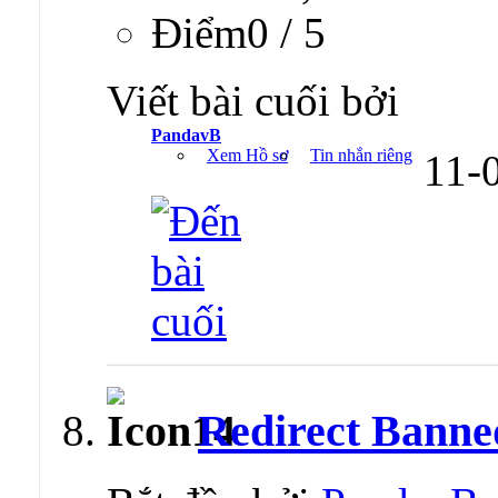
Ðiểm0 / 5
Viết bài cuối bởi
PandavB
Xem Hồ sơ
Tin nhắn riêng
11-
Redirect Banne