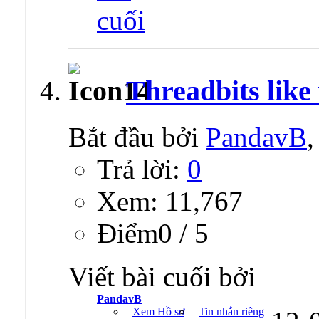
Threadbits like 
Bắt đầu bởi
PandavB
Trả lời:
0
Xem: 11,767
Ðiểm0 / 5
Viết bài cuối bởi
PandavB
Xem Hồ sơ
Tin nhắn riêng