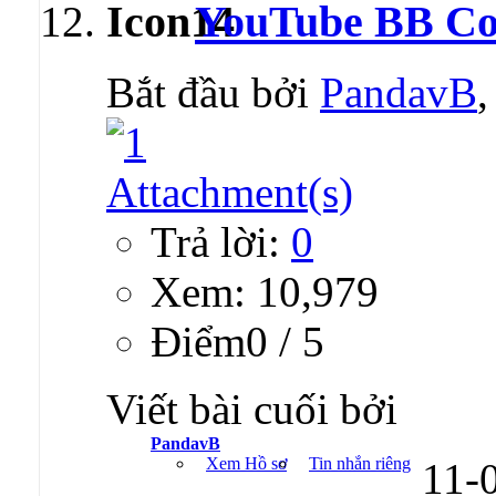
YouTube BB Co
Bắt đầu bởi
PandavB
Trả lời:
0
Xem: 10,979
Ðiểm0 / 5
Viết bài cuối bởi
PandavB
Xem Hồ sơ
Tin nhắn riêng
11-