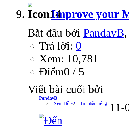
Improve your 
Bắt đầu bởi
PandavB
Trả lời:
0
Xem: 10,781
Ðiểm0 / 5
Viết bài cuối bởi
PandavB
Xem Hồ sơ
Tin nhắn riêng
11-