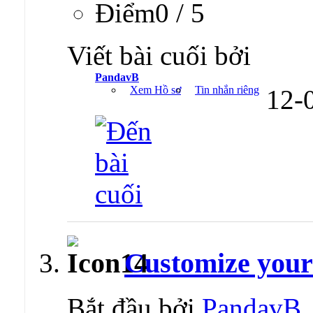
Ðiểm0 / 5
Viết bài cuối bởi
PandavB
Xem Hồ sơ
Tin nhắn riêng
12-
Customize you
Bắt đầu bởi
PandavB