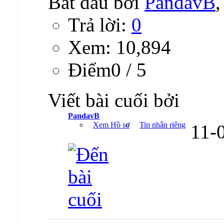
Bắt đầu bởi
PandavB
Trả lời:
0
Xem: 10,894
Ðiểm0 / 5
Viết bài cuối bởi
PandavB
Xem Hồ sơ
Tin nhắn riêng
11-