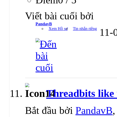
Viết bài cuối bởi
PandavB
Xem Hồ sơ
Tin nhắn riêng
11-
Threadbits like 
Bắt đầu bởi
PandavB