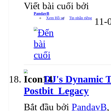
Viết bài cuối bởi
PandavB
Xem Hồ sơ
Tin nhắn riêng
11-
DJ's Dynamic T
Postbit_Legacy
Bắt đầu bởi
PandavB