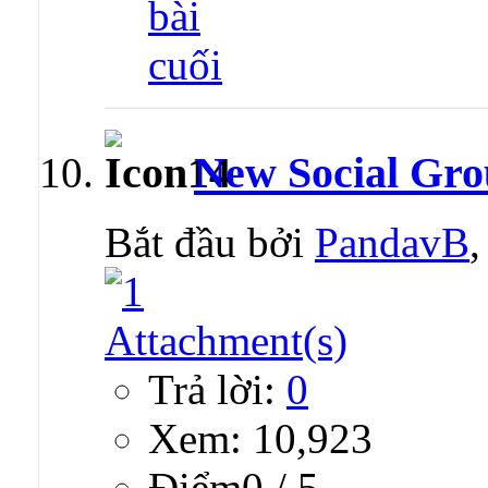
New Social Gro
Bắt đầu bởi
PandavB
Trả lời:
0
Xem: 10,923
Ðiểm0 / 5