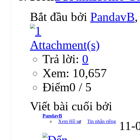
Bắt đầu bởi
PandavB
Trả lời:
0
Xem: 10,657
Ðiểm0 / 5
Viết bài cuối bởi
PandavB
Xem Hồ sơ
Tin nhắn riêng
11-