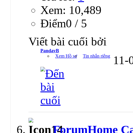
Xem: 10,489
Ðiểm0 / 5
Viết bài cuối bởi
PandavB
Xem Hồ sơ
Tin nhắn riêng
11-
ForumHome Cat