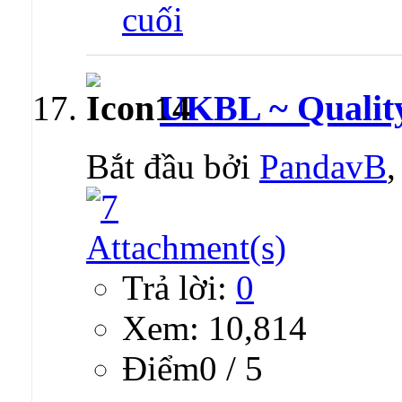
UKBL ~ Qualit
Bắt đầu bởi
PandavB
Trả lời:
0
Xem: 10,814
Ðiểm0 / 5