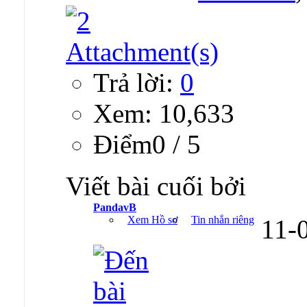
Trả lời:
0
Xem: 10,633
Ðiểm0 / 5
Viết bài cuối bởi
PandavB
Xem Hồ sơ
Tin nhắn riêng
11-