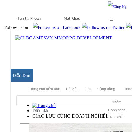
Hello & Welcome to our community.
Is this your first visit?
Ghi nhớ
Follow us on
Diễn Đàn
Trang chủ diễn đàn
Hỏi đáp
Lịch
Cộng đồng
Thao
Nhóm
Diễn đàn
Danh sách
GIAO LƯU CÙNG DOANH NGHIỆP
thành viên