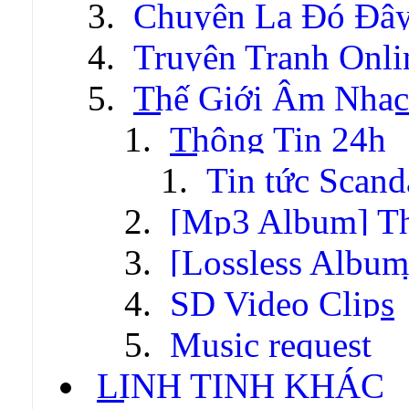
Chuyện Lạ Đó Đâ
Truyện Tranh Onli
Thế Giới Âm Nhạc
Thông Tin 24h
Tin tức Scand
[Mp3 Album] T
[Lossless Albu
SD Video Clips
Music request
LINH TINH KHÁC