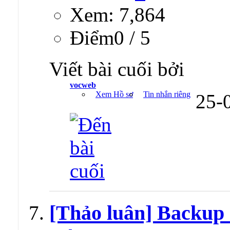
Xem: 7,864
Ðiểm0 / 5
Viết bài cuối bởi
vocweb
Xem Hồ sơ
Tin nhắn riêng
25-
[Thảo luân] Backup 