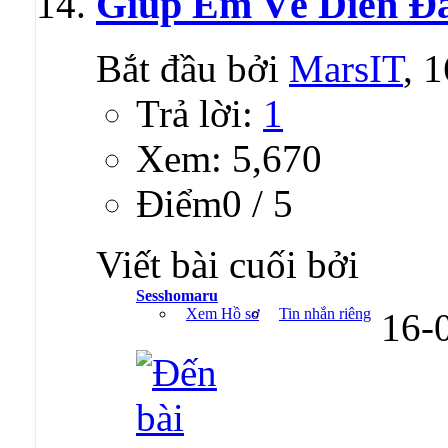
Giúp Em Về Diễn Đa
Bắt đầu bởi
MarsIT
, 
Trả lời:
1
Xem: 5,670
Ðiểm0 / 5
Viết bài cuối bởi
Sesshomaru
Xem Hồ sơ
Tin nhắn riêng
16-