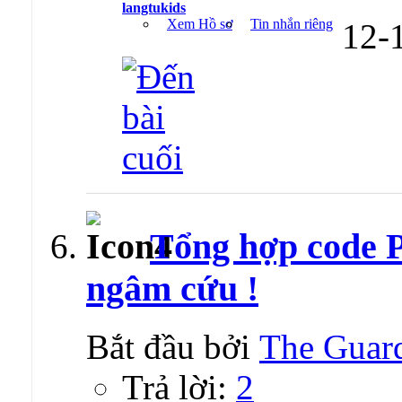
langtukids
Xem Hồ sơ
Tin nhắn riêng
12-
Tổng hợp code 
ngâm cứu !
Bắt đầu bởi
The Guar
Trả lời:
2