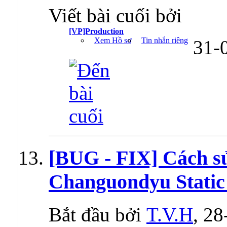
Viết bài cuối bởi
[VP]Production
Xem Hồ sơ
Tin nhắn riêng
31-
[BUG - FIX] Cách sư
Changuondyu Stati
Bắt đầu bởi
T.V.H
, 2