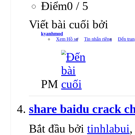
Ðiểm0 / 5
Viết bài cuối bởi
kyanhmod
Xem Hồ sơ
Tin nhắn riêng
Đến tran
PM
share baidu crack c
Bắt đầu bởi
tinhlabui
,