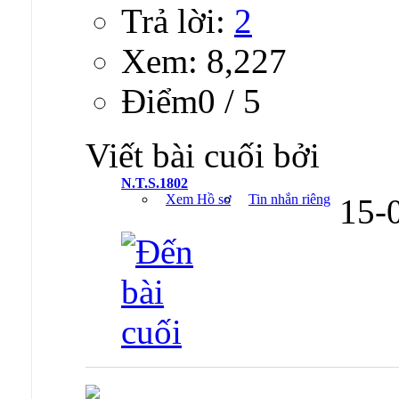
Trả lời:
2
Xem: 8,227
Ðiểm0 / 5
Viết bài cuối bởi
N.T.S.1802
Xem Hồ sơ
Tin nhắn riêng
15-