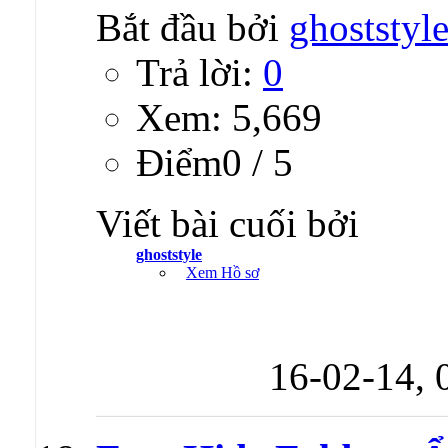
Bắt đầu bởi
ghoststyl
Trả lời:
0
Xem: 5,669
Ðiểm0 / 5
Viết bài cuối bởi
ghoststyle
Xem Hồ sơ
16-02-14,