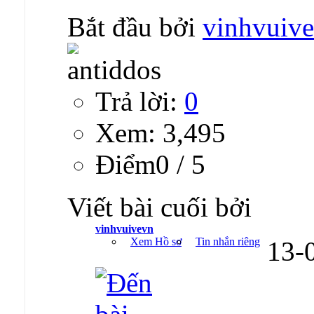
Bắt đầu bởi
vinhvuiv
Trả lời:
0
Xem: 3,495
Ðiểm0 / 5
Viết bài cuối bởi
vinhvuivevn
Xem Hồ sơ
Tin nhắn riêng
13-