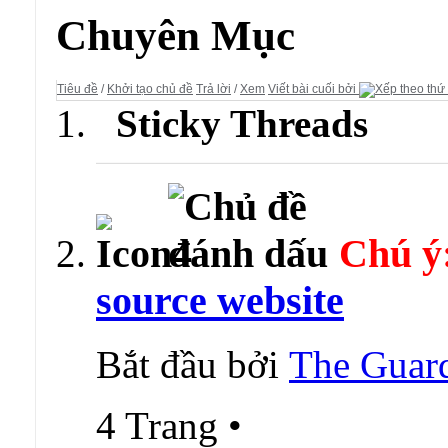
Diễn đàn:
Thư Viện Bảo Mật
Chuyên Mục
Tiêu đề
/
Khởi tạo chủ đề
Trả lời
/
Xem
Viết bài cuối bởi
Sticky Threads
Chú ý
source website
Bắt đầu bởi
The Guar
4 Trang
•