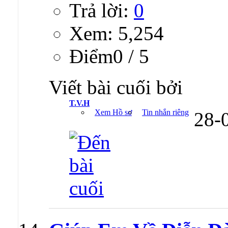
Trả lời:
0
Xem: 5,254
Ðiểm0 / 5
Viết bài cuối bởi
T.V.H
Xem Hồ sơ
Tin nhắn riêng
28-