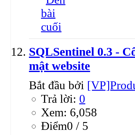
SQLSentinel 0.3 - Cô
mật website
Bắt đầu bởi
[VP]Prod
Trả lời:
0
Xem: 6,058
Ðiểm0 / 5