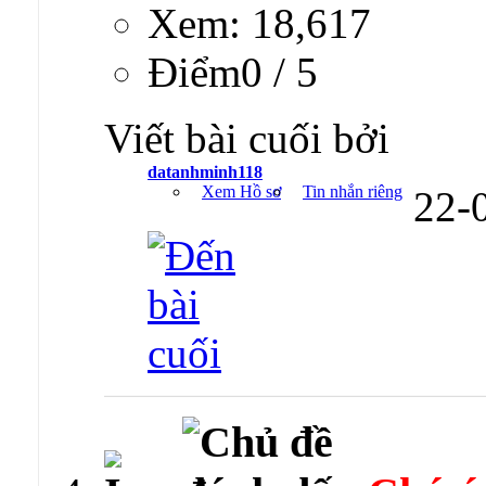
Xem: 18,617
Ðiểm0 / 5
Viết bài cuối bởi
datanhminh118
Xem Hồ sơ
Tin nhắn riêng
22-