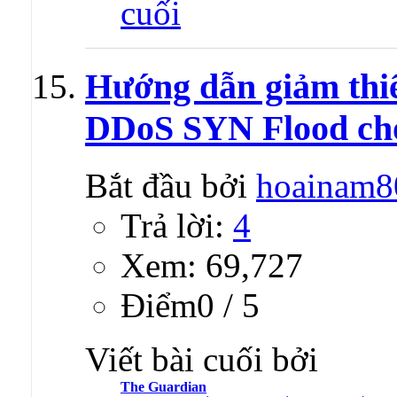
Hướng dẫn giảm thiể
DDoS SYN Flood ch
Bắt đầu bởi
hoainam8
Trả lời:
4
Xem: 69,727
Ðiểm0 / 5
Viết bài cuối bởi
The Guardian