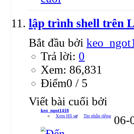
lập trình shell trên
Bắt đầu bởi
keo_ngot
Trả lời:
0
Xem: 86,831
Ðiểm0 / 5
Viết bài cuối bởi
keo_ngot1418
Xem Hồ sơ
Tin nhắn riêng
06-