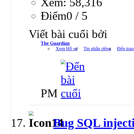
Xem: 58,316
Ðiểm0 / 5
Viết bài cuối bởi
The Guardian
Xem Hồ sơ
Tin nhắn riêng
Đến tran
PM
Bug SQL inject