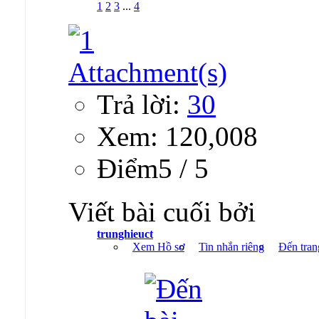
1
2
3
...
4
Trả lời:
30
Xem: 120,008
Ðiểm5 / 5
Viết bài cuối bởi
trunghieuct
Xem Hồ sơ
Tin nhắn riêng
Đến tran