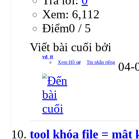
Trả lời:
0
Xem: 6,112
Ðiểm0 / 5
Viết bài cuối bởi
vd_tt
Xem Hồ sơ
Tin nhắn riêng
04-
tool khóa file = mật