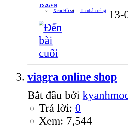
TS2GVN
Xem Hồ sơ
Tin nhắn riêng
13-
viagra online shop
Bắt đầu bởi
kyanhmo
Trả lời:
0
Xem: 7,544