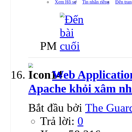
Xem Hồ sơ
Tin nhắn riêng
Đến tran
PM
Web Application
Apache khỏi xâm nh
Bắt đầu bởi
The Guar
Trả lời:
0