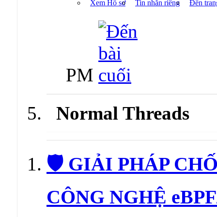
Xem Hồ sơ
Tin nhắn riêng
Đến tran
PM
Normal Threads
🛡️ GIẢI PHÁP CH
CÔNG NGHỆ eBPF/