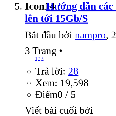
Hướng dẫn các 
lên tới 15Gb/S
Bắt đầu bởi
nampro
, 
3 Trang
•
1
2
3
Trả lời:
28
Xem: 19,598
Ðiểm0 / 5
Viết bài cuối bởi