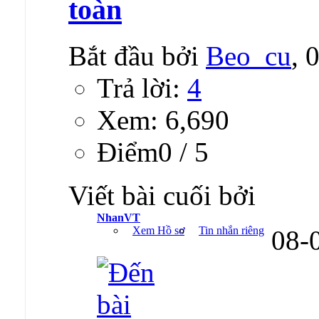
toàn
Bắt đầu bởi
Beo_cu
, 
Trả lời:
4
Xem: 6,690
Ðiểm0 / 5
Viết bài cuối bởi
NhanVT
Xem Hồ sơ
Tin nhắn riêng
08-