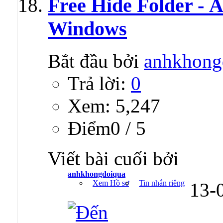
Free Hide Folder - 
Windows
Bắt đầu bởi
anhkhong
Trả lời:
0
Xem: 5,247
Ðiểm0 / 5
Viết bài cuối bởi
anhkhongdoiqua
Xem Hồ sơ
Tin nhắn riêng
13-