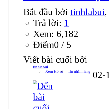
Bắt đầu bởi
tinhlabui
,
Trả lời:
1
Xem: 6,182
Ðiểm0 / 5
Viết bài cuối bởi
tinhlabui
Xem Hồ sơ
Tin nhắn riêng
02-