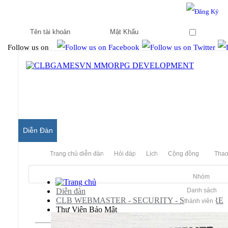
Hello & Welcome to our community.
Is this your first visit?
Ghi nhớ
Follow us on
Diễn Đàn
Trang chủ diễn đàn
Hỏi đáp
Lịch
Cộng đồng
Thao
Nhóm
Diễn đàn
Danh sách
CLB WEBMASTER - SECURITY - SOFTWARE
thành viên
Thư Viện Bảo Mật