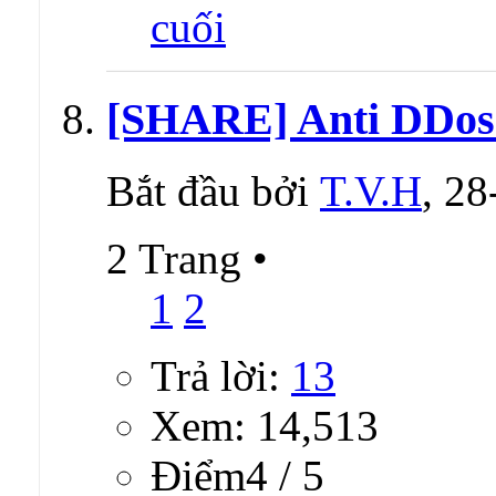
[SHARE] Anti DDos 
Bắt đầu bởi
T.V.H
, 2
2 Trang
•
1
2
Trả lời:
13
Xem: 14,513
Ðiểm4 / 5