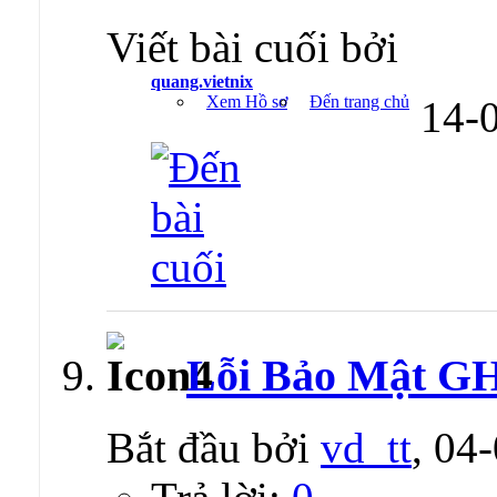
Viết bài cuối bởi
quang.vietnix
Xem Hồ sơ
Đến trang chủ
14-
Lỗi Bảo Mật GH
Bắt đầu bởi
vd_tt
, 04