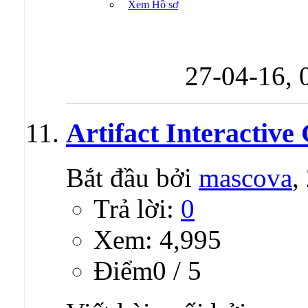
Xem Hồ sơ
27-04-16,
Artifact Interactive
Bắt đầu bởi
mascova
,
Trả lời:
0
Xem: 4,995
Ðiểm0 / 5