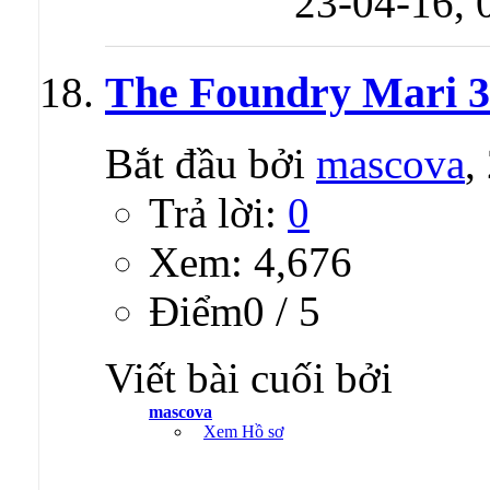
23-04-16,
The Foundry Mari 3
Bắt đầu bởi
mascova
,
Trả lời:
0
Xem: 4,676
Ðiểm0 / 5
Viết bài cuối bởi
mascova
Xem Hồ sơ