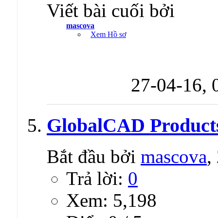
Viết bài cuối bởi
mascova
Xem Hồ sơ
27-04-16,
GlobalCAD Products
Bắt đầu bởi
mascova
,
Trả lời:
0
Xem: 5,198