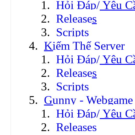
Hỏi Đáp/ Yêu C
Releases
Scripts
Kiếm Thế Server
Hỏi Đáp/ Yêu C
Releases
Scripts
Gunny - Webgame
Hỏi Đáp/ Yêu C
Releases