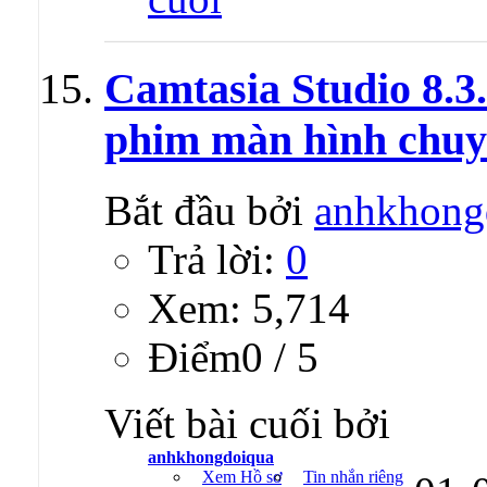
Camtasia Studio 8.
phim màn hình chuy
Bắt đầu bởi
anhkhong
Trả lời:
0
Xem: 5,714
Ðiểm0 / 5
Viết bài cuối bởi
anhkhongdoiqua
Xem Hồ sơ
Tin nhắn riêng