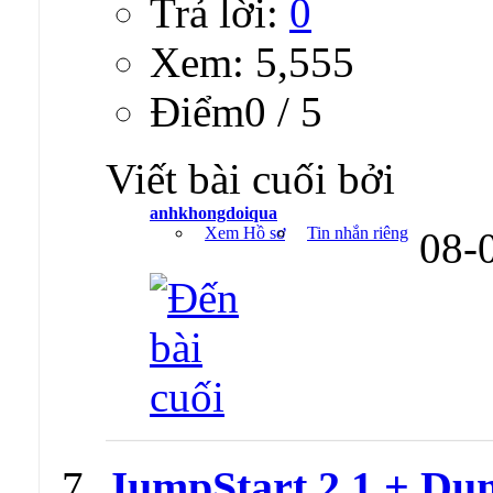
Trả lời:
0
Xem: 5,555
Ðiểm0 / 5
Viết bài cuối bởi
anhkhongdoiqua
Xem Hồ sơ
Tin nhắn riêng
08-
JumpStart 2.1 + Dum