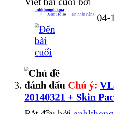
Viết bài cuối bởi
anhkhongdoiqua
Xem Hồ sơ
Tin nhắn riêng
04-
Chú ý:
VL
20140321 + Skin Pac
Bắt đầu bởi
anhkhong