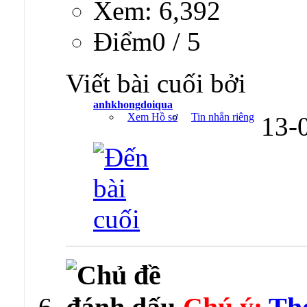
Xem: 6,392
Ðiểm0 / 5
Viết bài cuối bởi
anhkhongdoiqua
Xem Hồ sơ
Tin nhắn riêng
13-