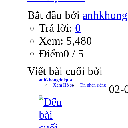
Bắt đầu bởi
anhkhong
Trả lời:
0
Xem: 5,480
Ðiểm0 / 5
Viết bài cuối bởi
anhkhongdoiqua
Xem Hồ sơ
Tin nhắn riêng
02-