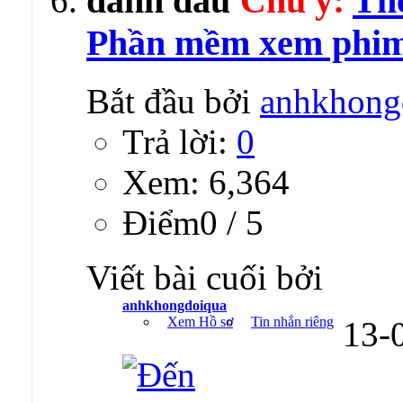
Chú ý:
The
Phần mềm xem phim 
Bắt đầu bởi
anhkhong
Trả lời:
0
Xem: 6,364
Ðiểm0 / 5
Viết bài cuối bởi
anhkhongdoiqua
Xem Hồ sơ
Tin nhắn riêng
13-