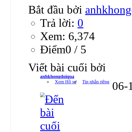
Bắt đầu bởi
anhkhong
Trả lời:
0
Xem: 6,374
Ðiểm0 / 5
Viết bài cuối bởi
anhkhongdoiqua
Xem Hồ sơ
Tin nhắn riêng
06-