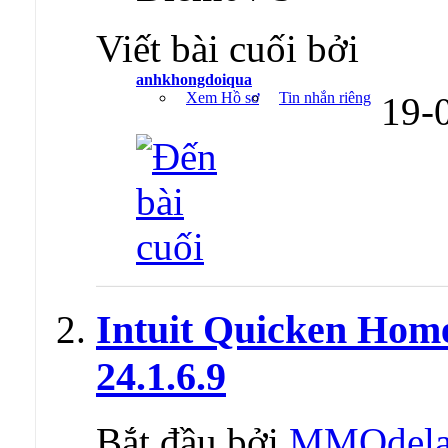
Viết bài cuối bởi
anhkhongdoiqua
Xem Hồ sơ
Tin nhắn riêng
19-
Intuit Quicken Hom
24.1.6.9
Bắt đầu bởi
MMOdel