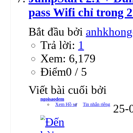
pass Wifi chỉ trong 
Bắt đầu bởi
anhkhong
Trả lời:
1
Xem: 6,179
Ðiểm0 / 5
Viết bài cuối bởi
ngoisaodem
Xem Hồ sơ
Tin nhắn riêng
25-