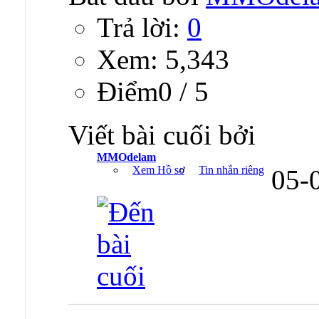
Trả lời:
0
Xem: 5,343
Ðiểm0 / 5
Viết bài cuối bởi
MMOdelam
Xem Hồ sơ
Tin nhắn riêng
05-