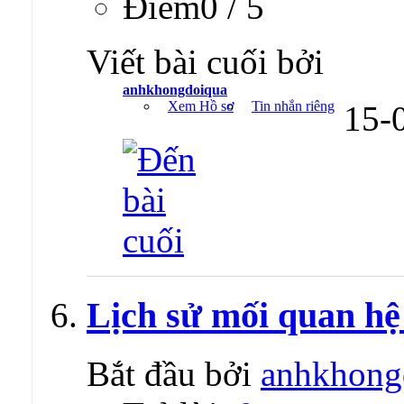
Ðiểm0 / 5
Viết bài cuối bởi
anhkhongdoiqua
Xem Hồ sơ
Tin nhắn riêng
15-
Lịch sử mối quan hệ 
Bắt đầu bởi
anhkhong