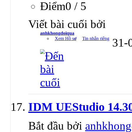
Ðiểm0 / 5
Viết bài cuối bởi
anhkhongdoiqua
Xem Hồ sơ
Tin nhắn riêng
31-
IDM UEStudio 14.30
Bắt đầu bởi
anhkhong