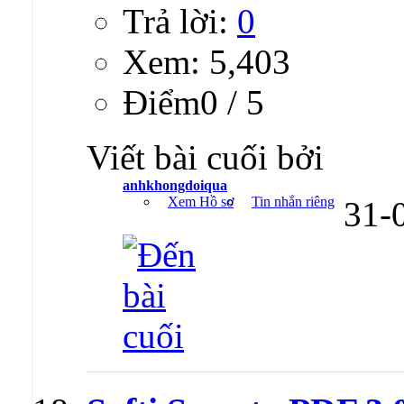
Trả lời:
0
Xem: 5,403
Ðiểm0 / 5
Viết bài cuối bởi
anhkhongdoiqua
Xem Hồ sơ
Tin nhắn riêng
31-