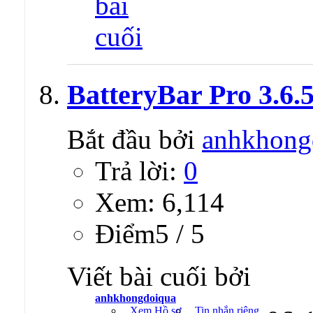
BatteryBar Pro 3.6.5
Bắt đầu bởi
anhkhong
Trả lời:
0
Xem: 6,114
Ðiểm5 / 5
Viết bài cuối bởi
anhkhongdoiqua
Xem Hồ sơ
Tin nhắn riêng