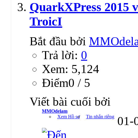
QuarkXPress 2015 v1
TroicI
Bắt đầu bởi
MMOdel
Trả lời:
0
Xem: 5,124
Ðiểm0 / 5
Viết bài cuối bởi
MMOdelam
Xem Hồ sơ
Tin nhắn riêng
01-