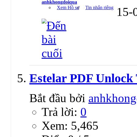
anhkhongdoiqua
Xem Hồ sơ
Tin nhắn riêng
15-
Estelar PDF Unlock T
Bắt đầu bởi
anhkhong
Trả lời:
0
Xem: 5,465