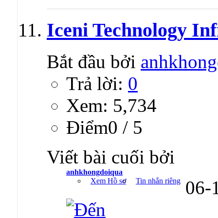
Iceni Technology Inf
Bắt đầu bởi
anhkhong
Trả lời:
0
Xem: 5,734
Ðiểm0 / 5
Viết bài cuối bởi
anhkhongdoiqua
Xem Hồ sơ
Tin nhắn riêng
06-