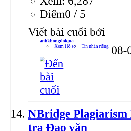
Xem: 6,287
Ðiểm0 / 5
Viết bài cuối bởi
anhkhongdoiqua
Xem Hồ sơ
Tin nhắn riêng
08-
NBridge Plagiarism 
tra Đạo văn