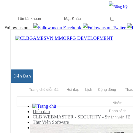
Hello & Welcome to our community.
Is this your first visit?
Ghi nhớ
Follow us on
Diễn Đàn
Trang chủ diễn đàn
Hỏi đáp
Lịch
Cộng đồng
Thao
Nhóm
Diễn đàn
Danh sách
CLB WEBMASTER - SECURITY - SOFTWARE
thành viên
Thư Viện Software
Dành cho Văn Phòng & Học Tập