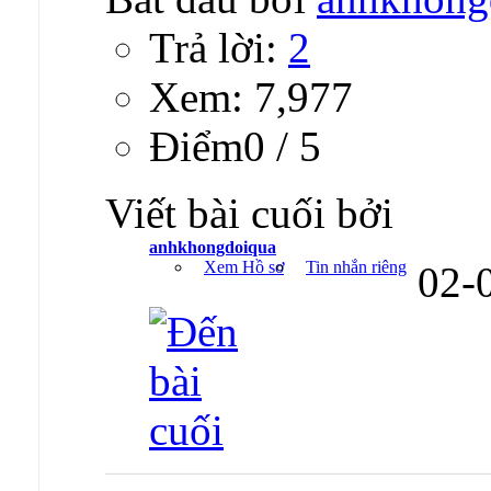
Trả lời:
2
Xem: 7,977
Ðiểm0 / 5
Viết bài cuối bởi
anhkhongdoiqua
Xem Hồ sơ
Tin nhắn riêng
02-