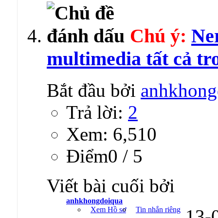
Chú ý:
Ner
multimedia tất cả t
Bắt đầu bởi
anhkhong
Trả lời:
2
Xem: 6,510
Ðiểm0 / 5
Viết bài cuối bởi
anhkhongdoiqua
Xem Hồ sơ
Tin nhắn riêng
13-