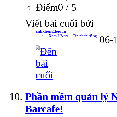
Ðiểm0 / 5
Viết bài cuối bởi
anhkhongdoiqua
Xem Hồ sơ
Tin nhắn riêng
06-
Phần mềm quản lý 
Barcafe!