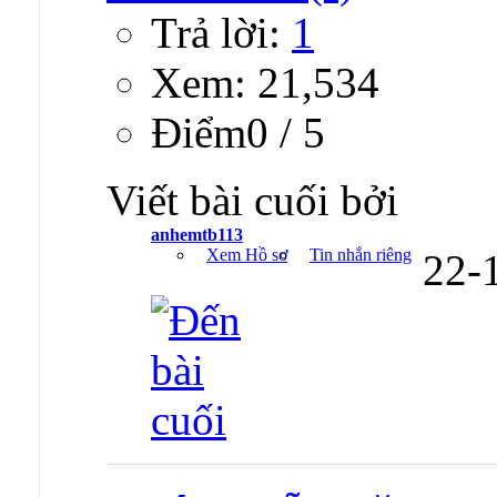
Trả lời:
1
Xem: 21,534
Ðiểm0 / 5
Viết bài cuối bởi
anhemtb113
Xem Hồ sơ
Tin nhắn riêng
22-