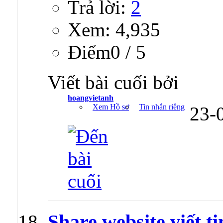
Trả lời:
2
Xem: 4,935
Ðiểm0 / 5
Viết bài cuối bởi
hoangvietanh
Xem Hồ sơ
Tin nhắn riêng
23-
Share website viết ti