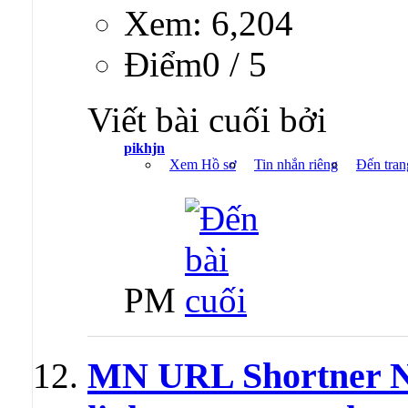
Xem: 6,204
Ðiểm0 / 5
Viết bài cuối bởi
pikhjn
Xem Hồ sơ
Tin nhắn riêng
Đến tran
PM
MN URL Shortner Nu