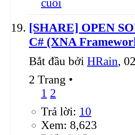
[SHARE] OPEN SO
C# (XNA Framewor
Bắt đầu bởi
HRain
, 0
2 Trang
•
1
2
Trả lời:
10
Xem: 8,623