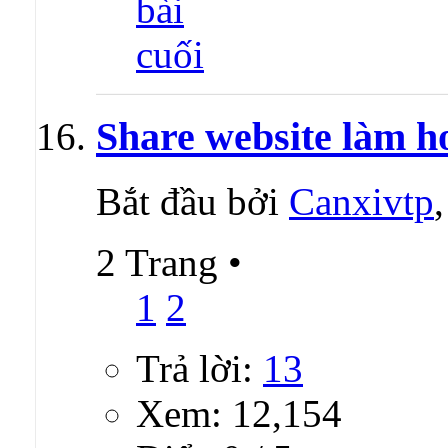
Share website làm h
Bắt đầu bởi
Canxivtp
2 Trang
•
1
2
Trả lời:
13
Xem: 12,154