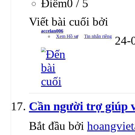
Ðiểm0 / 5
Viết bài cuối bởi
accelan006
Xem Hồ sơ
Tin nhắn riêng
24-
Cần người trợ giúp 
Bắt đầu bởi
hoangvie