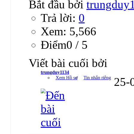
Bắt đầu bởi
trungduy
Trả lời:
0
Xem: 5,566
Ðiểm0 / 5
Viết bài cuối bởi
trungduy1134
Xem Hồ sơ
Tin nhắn riêng
25-