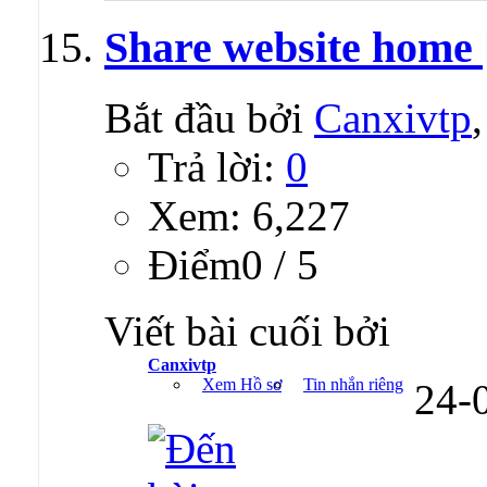
Share website home 
Bắt đầu bởi
Canxivtp
Trả lời:
0
Xem: 6,227
Ðiểm0 / 5
Viết bài cuối bởi
Canxivtp
Xem Hồ sơ
Tin nhắn riêng
24-