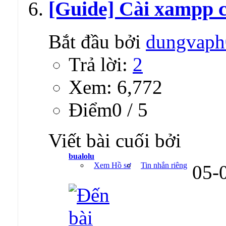
[Guide] Cài xampp 
Bắt đầu bởi
dungvaph
Trả lời:
2
Xem: 6,772
Ðiểm0 / 5
Viết bài cuối bởi
bualolu
Xem Hồ sơ
Tin nhắn riêng
05-