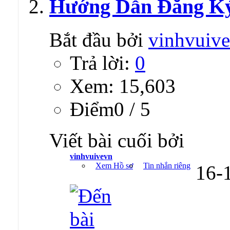
Hướng Dẫn Đăng Ký
Bắt đầu bởi
vinhvuiv
Trả lời:
0
Xem: 15,603
Ðiểm0 / 5
Viết bài cuối bởi
vinhvuivevn
Xem Hồ sơ
Tin nhắn riêng
16-