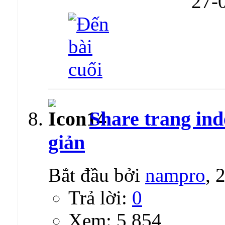
27-
Share trang in
giản
Bắt đầu bởi
nampro
, 
Trả lời:
0
Xem: 5,854