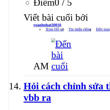
Ðiểm0 / 5
Viết bài cuối bởi
voanhnhat20010
Xem Hồ sơ
Tin nhắn riêng
Đến tran
AM
Hỏi cách chỉnh sửa t
vbb ra