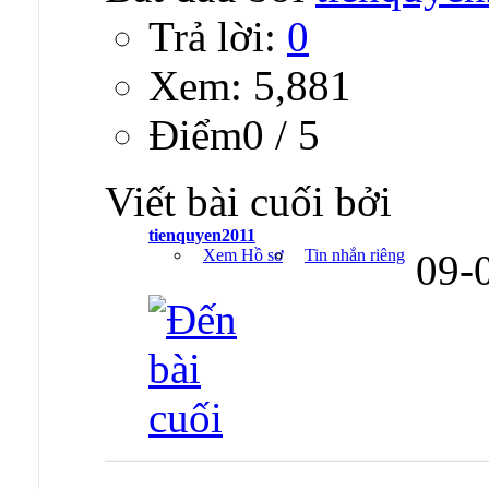
Trả lời:
0
Xem: 5,881
Ðiểm0 / 5
Viết bài cuối bởi
tienquyen2011
Xem Hồ sơ
Tin nhắn riêng
09-