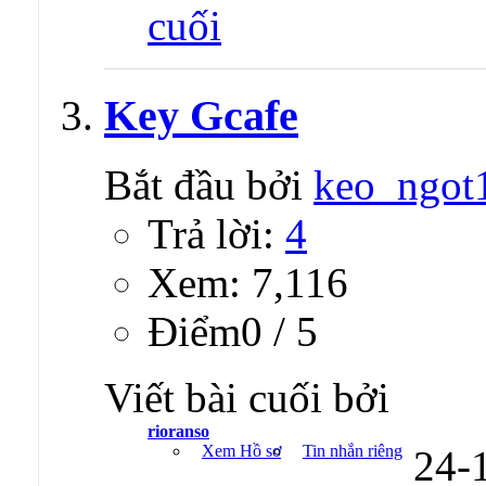
Key Gcafe
Bắt đầu bởi
keo_ngot
Trả lời:
4
Xem: 7,116
Ðiểm0 / 5
Viết bài cuối bởi
rioranso
Xem Hồ sơ
Tin nhắn riêng
24-