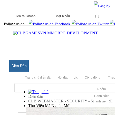
Hello & Welcome to our community.
Is this your first visit?
Ghi nhớ
Follow us on
Diễn Đàn
Trang chủ diễn đàn
Hỏi đáp
Lịch
Cộng đồng
Thao
Nhóm
Diễn đàn
Danh sách
CLB WEBMASTER - SECURITY - SOFTWARE
thành viên
Thư Viện Mã Nguồn Mở