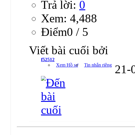
Trả lời:
0
Xem: 4,488
Ðiểm0 / 5
Viết bài cuối bởi
f52512
Xem Hồ sơ
Tin nhắn riêng
21-