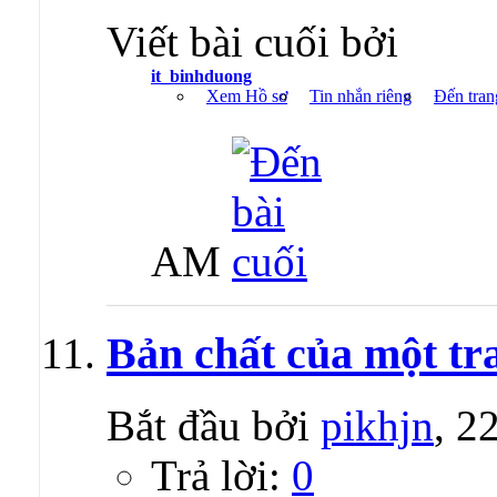
Viết bài cuối bởi
it_binhduong
Xem Hồ sơ
Tin nhắn riêng
Đến tran
AM
Bản chất của một t
Bắt đầu bởi
pikhjn
, 2
Trả lời:
0