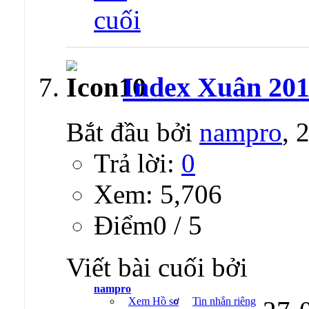
Index Xuân 20
Bắt đầu bởi
nampro
, 
Trả lời:
0
Xem: 5,706
Ðiểm0 / 5
Viết bài cuối bởi
nampro
Xem Hồ sơ
Tin nhắn riêng