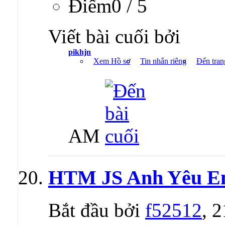
Ðiểm0 / 5
Viết bài cuối bởi
pikhjn
Xem Hồ sơ
Tin nhắn riêng
Đến tran
AM
HTM JS Anh Yêu Em
Bắt đầu bởi
f52512
, 