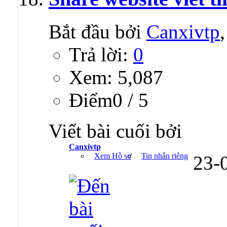
Bắt đầu bởi
Canxivtp
Trả lời:
0
Xem: 5,087
Ðiểm0 / 5
Viết bài cuối bởi
Canxivtp
Xem Hồ sơ
Tin nhắn riêng
23-