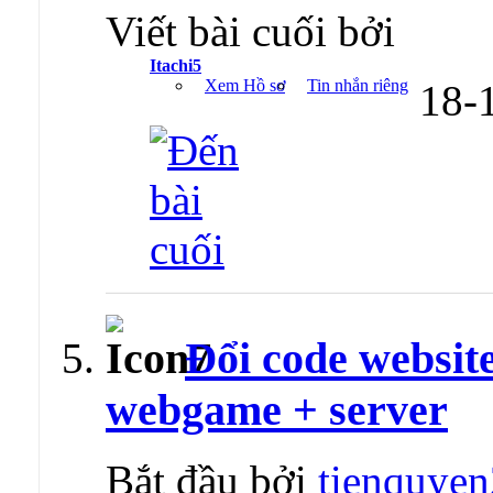
Viết bài cuối bởi
Itachi5
Xem Hồ sơ
Tin nhắn riêng
18-
Đổi code websit
webgame + server
Bắt đầu bởi
tienquye