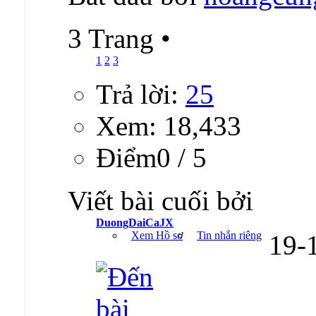
3 Trang
•
1
2
3
Trả lời:
25
Xem: 18,433
Ðiểm0 / 5
Viết bài cuối bởi
DuongDaiCaJX
Xem Hồ sơ
Tin nhắn riêng
19-