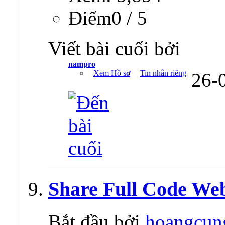
Ðiểm0 / 5
Viết bài cuối bởi
nampro
Xem Hồ sơ
Tin nhắn riêng
26-
Share Full Code Web
Bắt đầu bởi
hoangcun