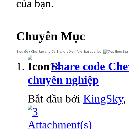
của bạn.
Diễn đàn:
Thư Viện Mã Nguồn Mở
Chuyên Mục
Tiêu đề
/
Khởi tạo chủ đề
Trả lời
/
Xem
Viết bài cuối bởi
Share code Chev
chuyên nghiệp
Bắt đầu bởi
KingSky
,