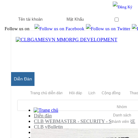
Hello & Welcome to our community.
Is this your first visit?
Ghi nhớ
Follow us on
Diễn Đàn
Trang chủ diễn đàn
Hỏi đáp
Lịch
Cộng đồng
Thao
Nhóm
Diễn đàn
Danh sách
CLB WEBMASTER - SECURITY - SOFTWARE
thành viên
CLB vBulletin
vBulletin Templates
vBulletin 5.x Styles