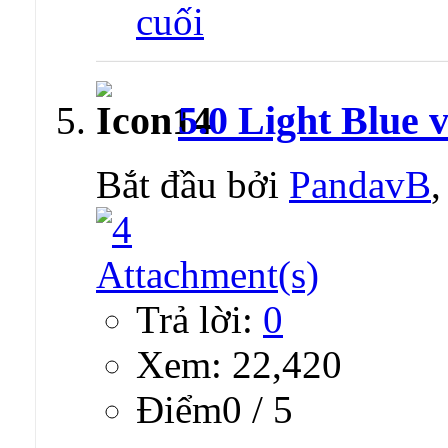
5.0 Light Blue 
Bắt đầu bởi
PandavB
Trả lời:
0
Xem: 22,420
Ðiểm0 / 5