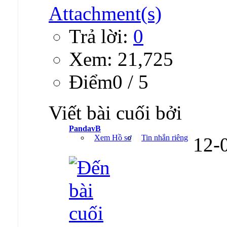
Trả lời:
0
Xem: 21,725
Ðiểm0 / 5
Viết bài cuối bởi
PandavB
Xem Hồ sơ
Tin nhắn riêng
12-