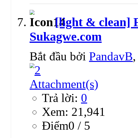
[light & clean]
Sukagwe.com
Bắt đầu bởi
PandavB
Trả lời:
0
Xem: 21,941
Ðiểm0 / 5