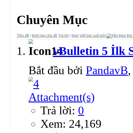
Diễn đàn:
vBulletin 5.x Styles
Chuyên Mục
Tiêu đề
/
Khởi tạo chủ đề
Trả lời
/
Xem
Viết bài cuối bởi
vBulletin 5 İlk 
Bắt đầu bởi
PandavB
Trả lời:
0
Xem: 24,169