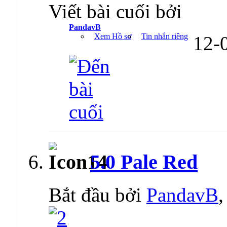
Viết bài cuối bởi
PandavB
Xem Hồ sơ
Tin nhắn riêng
12-
5.0 Pale Red
Bắt đầu bởi
PandavB