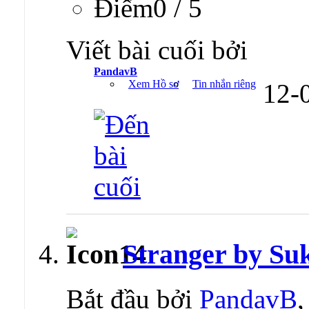
Ðiểm0 / 5
Viết bài cuối bởi
PandavB
Xem Hồ sơ
Tin nhắn riêng
12-
Stranger by S
Bắt đầu bởi
PandavB