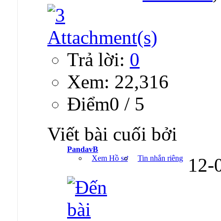
Trả lời:
0
Xem: 22,316
Ðiểm0 / 5
Viết bài cuối bởi
PandavB
Xem Hồ sơ
Tin nhắn riêng
12-