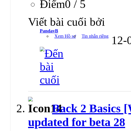
Ðiểm0 / 5
Viết bài cuối bởi
PandavB
Xem Hồ sơ
Tin nhắn riêng
12-
Back 2 Basics [
updated for beta 28