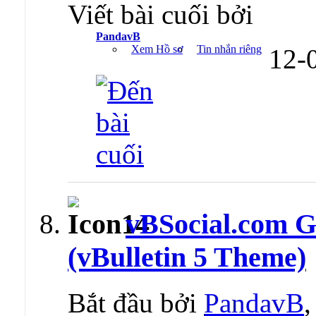
Viết bài cuối bởi
PandavB
Xem Hồ sơ
Tin nhắn riêng
12-
vBSocial.com 
(vBulletin 5 Theme)
Bắt đầu bởi
PandavB