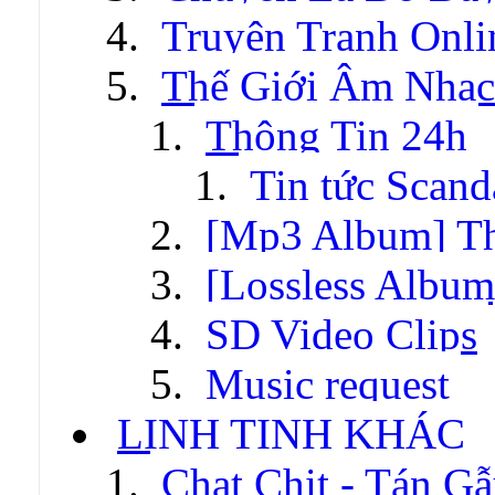
Truyện Tranh Onli
Thế Giới Âm Nhạc
Thông Tin 24h
Tin tức Scand
[Mp3 Album] T
[Lossless Albu
SD Video Clips
Music request
LINH TINH KHÁC
Chat Chit - Tán G