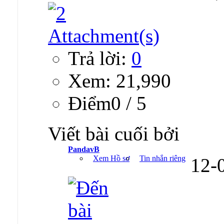
Trả lời:
0
Xem: 21,990
Ðiểm0 / 5
Viết bài cuối bởi
PandavB
Xem Hồ sơ
Tin nhắn riêng
12-