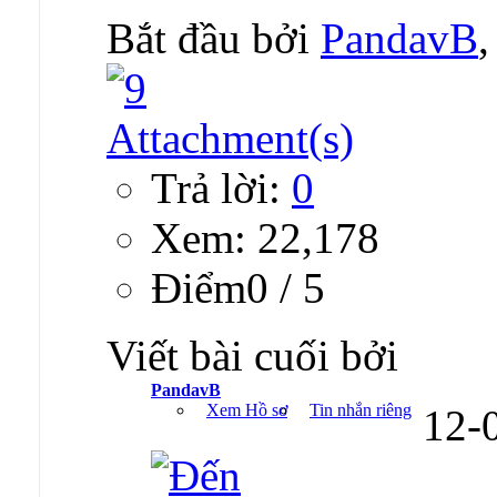
Bắt đầu bởi
PandavB
Trả lời:
0
Xem: 22,178
Ðiểm0 / 5
Viết bài cuối bởi
PandavB
Xem Hồ sơ
Tin nhắn riêng
12-