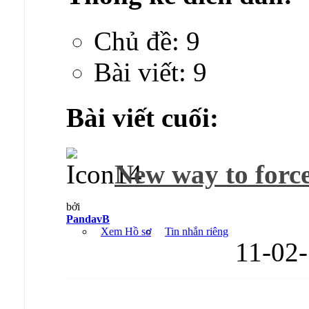
Chủ đề: 9
Bài viết: 9
Bài viết cuối:
New way to force 
bởi
PandavB
Xem Hồ sơ
Tin nhắn riêng
11-02