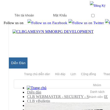
Hello & Welcome to our community.
Is this your first visit?
Ghi nhớ
Follow us on
Diễn Đàn
Trang chủ diễn đàn
Hỏi đáp
Lịch
Cộng đồng
Thao
Nhóm
Diễn đàn
Danh sách
CLB WEBMASTER - SECURITY - SOFTWARE
thành viên
CLB vBulletin
vBulletin Templates
vBulletin 3.8 Styles