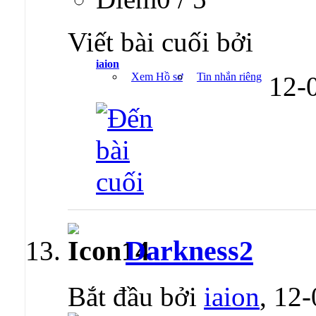
Viết bài cuối bởi
iaion
Xem Hồ sơ
Tin nhắn riêng
12-
Darkness2
Bắt đầu bởi
iaion
, 12