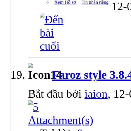
Xem Hồ sơ
Tin nhắn riêng
12-
Faroz style 3.
Bắt đầu bởi
iaion
, 12