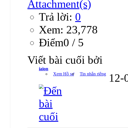
Trả lời:
0
Xem: 23,778
Ðiểm0 / 5
Viết bài cuối bởi
iaion
Xem Hồ sơ
Tin nhắn riêng
12-