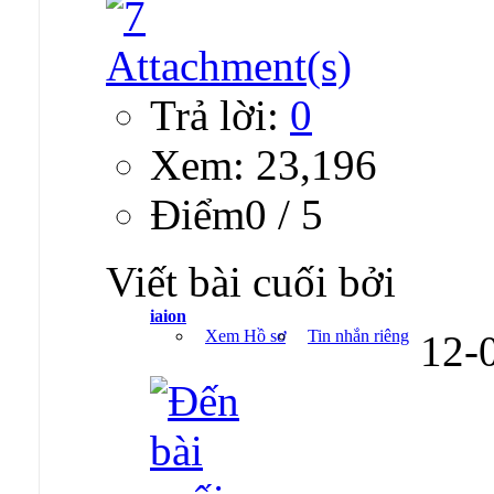
Trả lời:
0
Xem: 23,196
Ðiểm0 / 5
Viết bài cuối bởi
iaion
Xem Hồ sơ
Tin nhắn riêng
12-