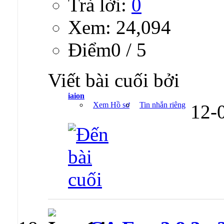
Trả lời:
0
Xem: 24,094
Ðiểm0 / 5
Viết bài cuối bởi
iaion
Xem Hồ sơ
Tin nhắn riêng
12-