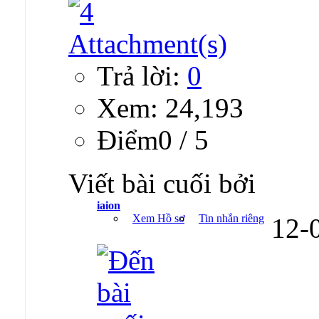
Trả lời:
0
Xem: 24,193
Ðiểm0 / 5
Viết bài cuối bởi
iaion
Xem Hồ sơ
Tin nhắn riêng
12-