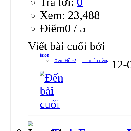
Trả lời:
0
Xem: 23,488
Ðiểm0 / 5
Viết bài cuối bởi
iaion
Xem Hồ sơ
Tin nhắn riêng
12-