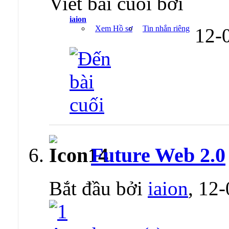
Viết bài cuối bởi
iaion
Xem Hồ sơ
Tin nhắn riêng
12-
Future Web 2.0
Bắt đầu bởi
iaion
, 12