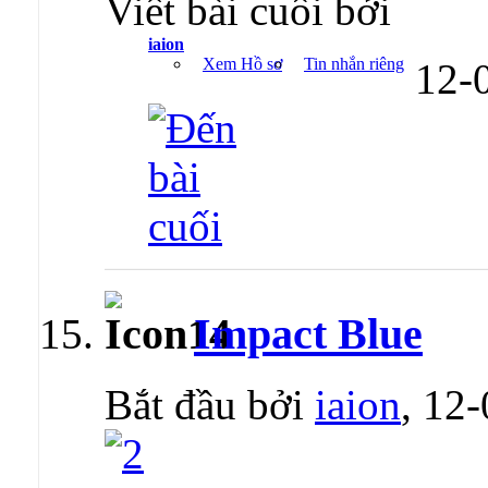
Viết bài cuối bởi
iaion
Xem Hồ sơ
Tin nhắn riêng
12-
Impact Blue
Bắt đầu bởi
iaion
, 12