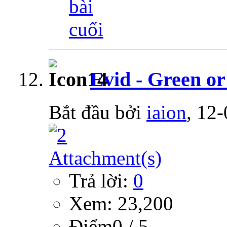
Evid - Green or
Bắt đầu bởi
iaion
, 12
Trả lời:
0
Xem: 23,200
Ðiểm0 / 5