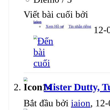
Viết bài cuối bởi
iaion
Xem Hồ sơ
Tin nhắn riêng
12-
Mister Dutty, T
Bắt đầu bởi
iaion
, 12