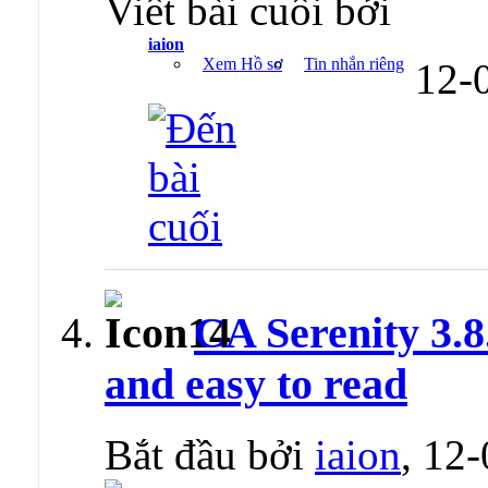
Viết bài cuối bởi
iaion
Xem Hồ sơ
Tin nhắn riêng
12-
CA Serenity 3.8
and easy to read
Bắt đầu bởi
iaion
, 12