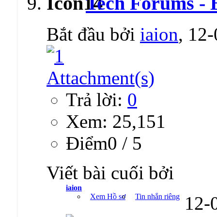
Tech Forums - 
Bắt đầu bởi
iaion
, 12
Trả lời:
0
Xem: 25,151
Ðiểm0 / 5
Viết bài cuối bởi
iaion
Xem Hồ sơ
Tin nhắn riêng
12-