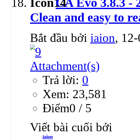
CA Evo 3.8.3 - 2
Clean and easy to r
Bắt đầu bởi
iaion
, 12
Trả lời:
0
Xem: 23,581
Ðiểm0 / 5
Viết bài cuối bởi
iaion