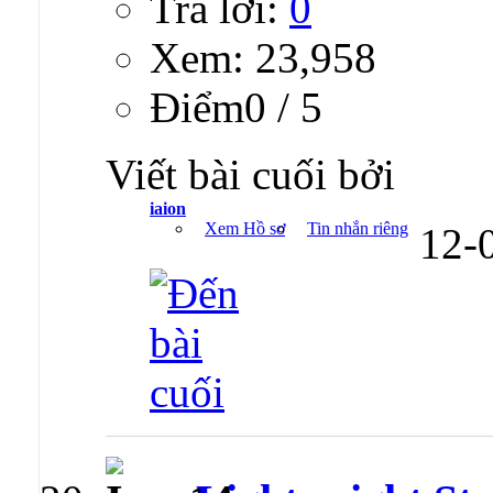
Trả lời:
0
Xem: 23,958
Ðiểm0 / 5
Viết bài cuối bởi
iaion
Xem Hồ sơ
Tin nhắn riêng
12-