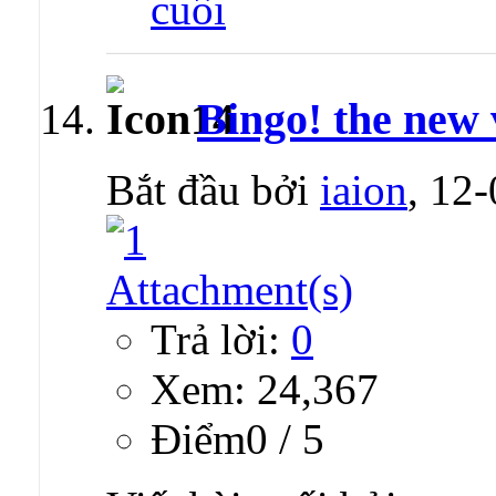
Bingo! the new v
Bắt đầu bởi
iaion
, 12
Trả lời:
0
Xem: 24,367
Ðiểm0 / 5