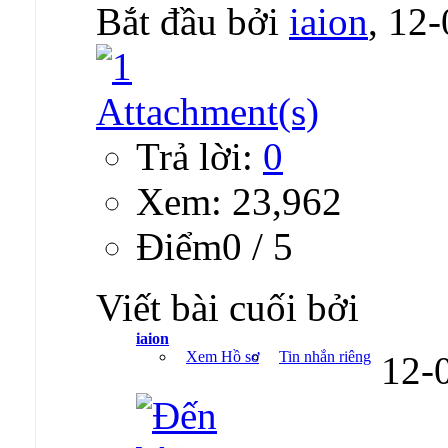
Bắt đầu bởi
iaion
, 12
Trả lời:
0
Xem: 23,962
Ðiểm0 / 5
Viết bài cuối bởi
iaion
Xem Hồ sơ
Tin nhắn riêng
12-