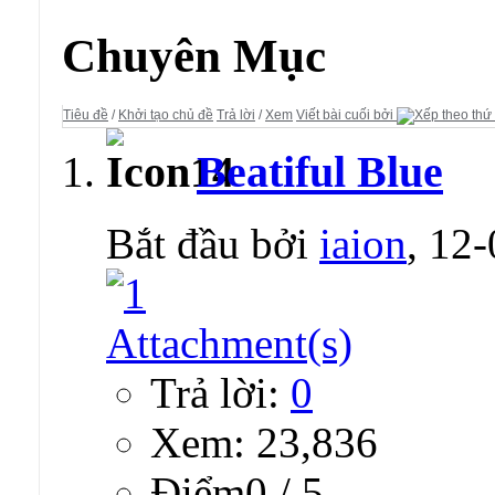
Diễn đàn:
vBulletin 3.8 Styles
Chuyên Mục
Tiêu đề
/
Khởi tạo chủ đề
Trả lời
/
Xem
Viết bài cuối bởi
Beatiful Blue
Bắt đầu bởi
iaion
, 12
Trả lời:
0
Xem: 23,836
Ðiểm0 / 5