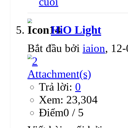
HiO Light
Bắt đầu bởi
iaion
, 12
Trả lời:
0
Xem: 23,304
Ðiểm0 / 5