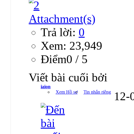
Trả lời:
0
Xem: 23,949
Ðiểm0 / 5
Viết bài cuối bởi
iaion
Xem Hồ sơ
Tin nhắn riêng
12-