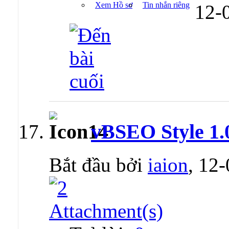
Xem Hồ sơ
Tin nhắn riêng
12-
vBSEO Style 1
Bắt đầu bởi
iaion
, 12