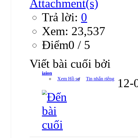
Trả lời:
0
Xem: 23,537
Ðiểm0 / 5
Viết bài cuối bởi
iaion
Xem Hồ sơ
Tin nhắn riêng
12-