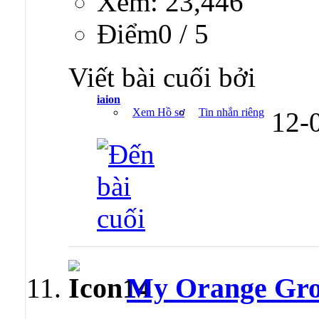
Xem: 23,446
Ðiểm0 / 5
Viết bài cuối bởi
iaion
Xem Hồ sơ
Tin nhắn riêng
12-
My Orange Gr