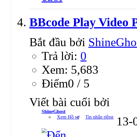
BBcode Play Video P
Bắt đầu bởi
ShineGho
Trả lời:
0
Xem: 5,683
Ðiểm0 / 5
Viết bài cuối bởi
ShineGhost
Xem Hồ sơ
Tin nhắn riêng
13-