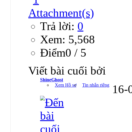
Trả lời:
0
Xem: 5,568
Ðiểm0 / 5
Viết bài cuối bởi
ShineGhost
Xem Hồ sơ
Tin nhắn riêng
16-