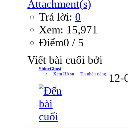
Trả lời:
0
Xem: 15,971
Ðiểm0 / 5
Viết bài cuối bởi
ShineGhost
Xem Hồ sơ
Tin nhắn riêng
12-