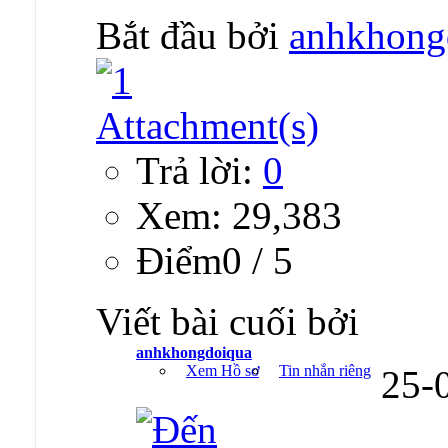
Bắt đầu bởi
anhkhong
Trả lời:
0
Xem: 29,383
Ðiểm0 / 5
Viết bài cuối bởi
anhkhongdoiqua
Xem Hồ sơ
Tin nhắn riêng
25-