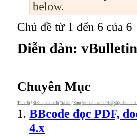
below.
Chủ đề từ 1 đến 6 của 6
Diễn đàn:
vBulleti
Diễn đàn:
vBulletin Language/BBcode
Chuyên Mục
Tiêu đề
/
Khởi tạo chủ đề
Trả lời
/
Xem
Viết bài cuối bởi
BBcode đọc PDF, do
4.x