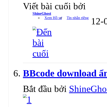
Viết bài cuối bởi
ShineGhost
Xem Hồ sơ
Tin nhắn riêng
12-
BBcode download ẩn 
Bắt đầu bởi
ShineGho