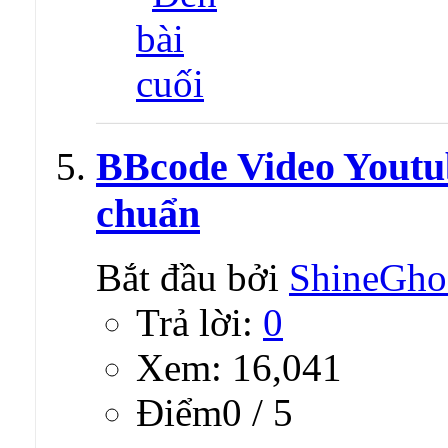
BBcode Video Youtub
chuẩn
Bắt đầu bởi
ShineGho
Trả lời:
0
Xem: 16,041
Ðiểm0 / 5