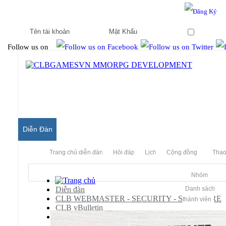
Hello & Welcome to our community.
Is this your first visit?
Ghi nhớ
Follow us on
Diễn Đàn
Trang chủ diễn đàn
Hỏi đáp
Lịch
Cộng đồng
Thao
Nhóm
Diễn đàn
Danh sách
CLB WEBMASTER - SECURITY - SOFTWARE
thành viên
CLB vBulletin
vBulletin Language/BBcode