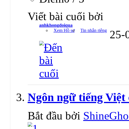
Viết bài cuối bởi
anhkhongdoiqua
Xem Hồ sơ
Tin nhắn riêng
25-
Ngôn ngữ tiếng Việt
Bắt đầu bởi
ShineGho