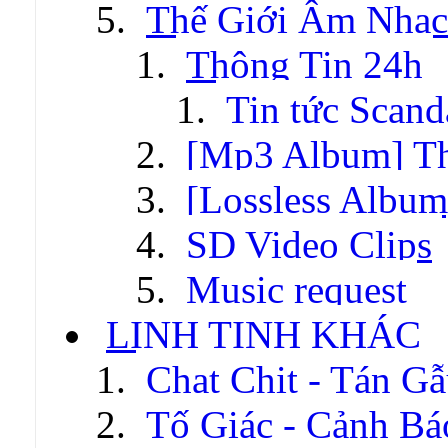
Thế Giới Âm Nhạc
Thông Tin 24h
Tin tức Scand
[Mp3 Album] T
[Lossless Albu
SD Video Clips
Music request
LINH TINH KHÁC
Chat Chit - Tán G
Tố Giác - Cảnh Bá