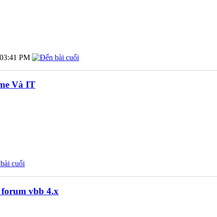
03:41 PM
me Và IT
g forum vbb 4.x