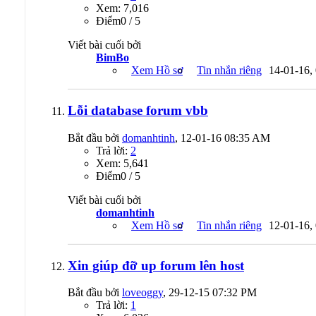
Xem: 7,016
Ðiểm0 / 5
Viết bài cuối bởi
BimBo
Xem Hồ sơ
Tin nhắn riêng
14-01-16,
Lỗi database forum vbb
Bắt đầu bởi
domanhtinh
, 12-01-16 08:35 AM
Trả lời:
2
Xem: 5,641
Ðiểm0 / 5
Viết bài cuối bởi
domanhtinh
Xem Hồ sơ
Tin nhắn riêng
12-01-16,
Xin giúp đỡ up forum lên host
Bắt đầu bởi
loveoggy
, 29-12-15 07:32 PM
Trả lời:
1