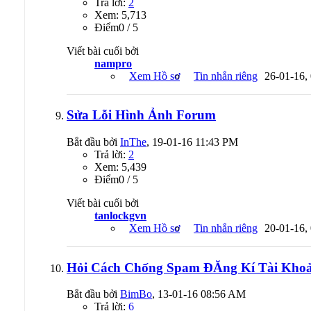
Trả lời:
2
Xem: 5,713
Ðiểm0 / 5
Viết bài cuối bởi
nampro
Xem Hồ sơ
Tin nhắn riêng
26-01-16,
Sửa Lỗi Hình Ảnh Forum
Bắt đầu bởi
InThe
, 19-01-16 11:43 PM
Trả lời:
2
Xem: 5,439
Ðiểm0 / 5
Viết bài cuối bởi
tanlockgvn
Xem Hồ sơ
Tin nhắn riêng
20-01-16,
Hỏi Cách Chống Spam ĐĂng Kí Tài Kho
Bắt đầu bởi
BimBo
, 13-01-16 08:56 AM
Trả lời:
6