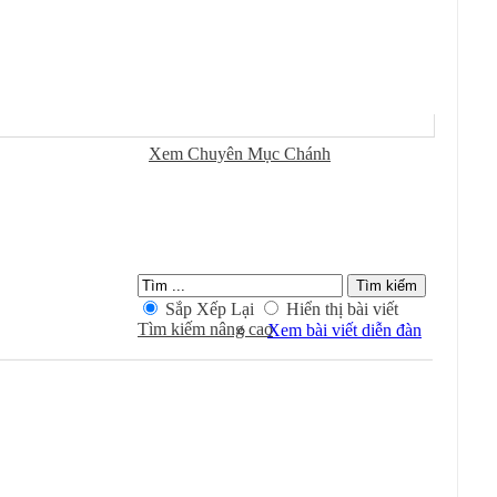
Sử Dụng
Ðánh Dấu Ðã Ðọc
Xem Chuyên Mục Chánh
Kiếm Trong Chuyên Mục
Sắp Xếp Lại
Hiển thị bài viết
Tìm kiếm nâng cao
Xem bài viết diễn đàn