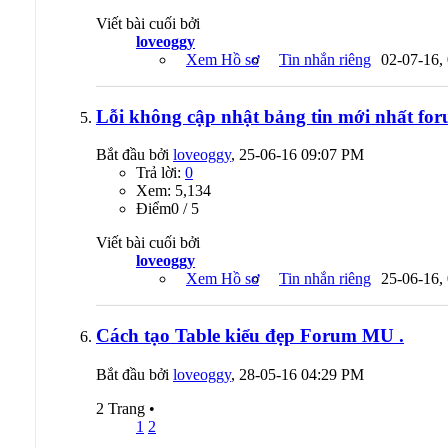
Viết bài cuối bởi
loveoggy
Xem Hồ sơ
Tin nhắn riêng
02-07-16,
Lỗi không cập nhật bảng tin mới nhất f
Bắt đầu bởi
loveoggy
, 25-06-16 09:07 PM
Trả lời:
0
Xem: 5,134
Ðiểm0 / 5
Viết bài cuối bởi
loveoggy
Xem Hồ sơ
Tin nhắn riêng
25-06-16,
Cách tạo Table kiểu đẹp Forum MU .
Bắt đầu bởi
loveoggy
, 28-05-16 04:29 PM
2 Trang
•
1
2