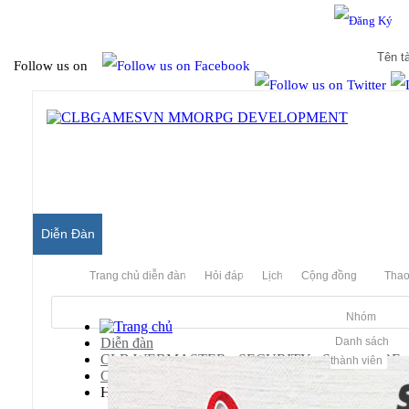
Hello & Welcome to our community.
Is this your first visit?
Follow us on
Diễn Đàn
Trang chủ diễn đàn
Hỏi đáp
Lịch
Cộng đồng
Thao
Nhóm
Diễn đàn
Danh sách
CLB WEBMASTER - SECURITY - SOFTWARE
thành viên
CLB vBulletin
Hỏi/Đáp về vBulletin