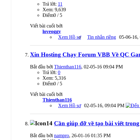
Trả lời:
11
Xem: 9,639
Ðiểm0 / 5
Viết bài cuối bởi
loveoggy
Xem Hồ sơ
Tin nhắn riêng
05-06-16,
Xin Hosting Chạy Forum VBB Về QC Ga
Bắt đầu bởi
Thienthan116
, 02-05-16 09:04 PM
Trả lời:
0
Xem: 5,316
Ðiểm0 / 5
Viết bài cuối bởi
Thienthan116
Xem Hồ sơ
02-05-16,
09:04 PM
Cần giúp đỡ về tạo bài viết tron
Bắt đầu bởi
nampro
, 26-01-16 01:35 PM