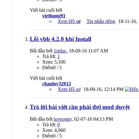
Viết bài cuối bởi
viethung91
Xem Hồ sơ
Tin nhắn riêng
18-11-16,
Lỗi vbb 4.2.0 khi Install
Bắt đầu bởi
1stduc
, 18-09-16 11:07 AM
Trả lời:
1
Xem: 5,100
Ðiểm0 / 5
Viết bài cuối bởi
chaulov32012
Xem Hồ sơ
18-09-16,
12:14 PM
Trả lời bài viết cần phải đợi mod duyệt
Bắt đầu bởi
loveoggy
, 02-07-16 04:13 PM
Trả lời:
0
Xem: 4,960
Ðiểm0 / 5