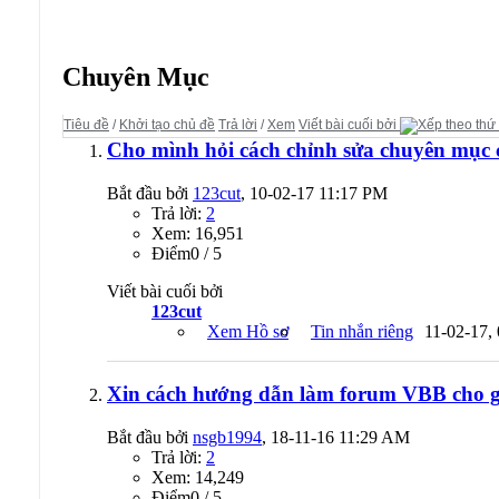
Diễn đàn:
Hỏi/Đáp về vBulletin
Chuyên Mục
Tiêu đề
/
Khởi tạo chủ đề
Trả lời
/
Xem
Viết bài cuối bởi
Cho mình hỏi cách chỉnh sửa chuyên mục
Bắt đầu bởi
123cut
, 10-02-17 11:17 PM
Trả lời:
2
Xem: 16,951
Ðiểm0 / 5
Viết bài cuối bởi
123cut
Xem Hồ sơ
Tin nhắn riêng
11-02-17,
Xin cách hướng dẫn làm forum VBB cho g
Bắt đầu bởi
nsgb1994
, 18-11-16 11:29 AM
Trả lời:
2
Xem: 14,249
Ðiểm0 / 5