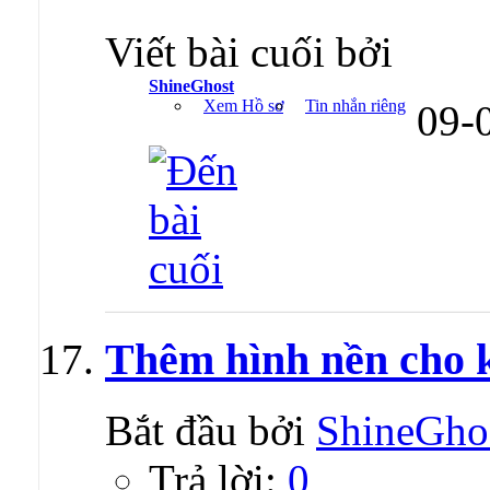
Viết bài cuối bởi
ShineGhost
Xem Hồ sơ
Tin nhắn riêng
09-
Thêm hình nền cho k
Bắt đầu bởi
ShineGho
Trả lời:
0