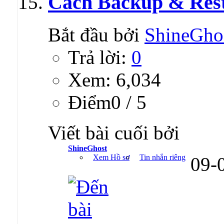
Cách Backup & Resto
Bắt đầu bởi
ShineGho
Trả lời:
0
Xem: 6,034
Ðiểm0 / 5
Viết bài cuối bởi
ShineGhost
Xem Hồ sơ
Tin nhắn riêng
09-