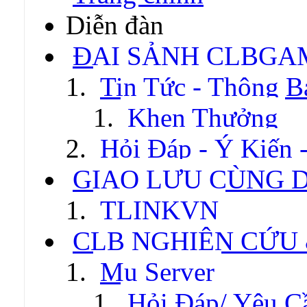
Diễn đàn
ĐẠI SẢNH CLBGA
Tin Tức - Thông B
Khen Thưởng
Hỏi Đáp - Ý Kiến 
GIAO LƯU CÙNG 
TLINKVN
CLB NGHIÊN CỨU
Mu Server
Hỏi Đáp/ Yêu C