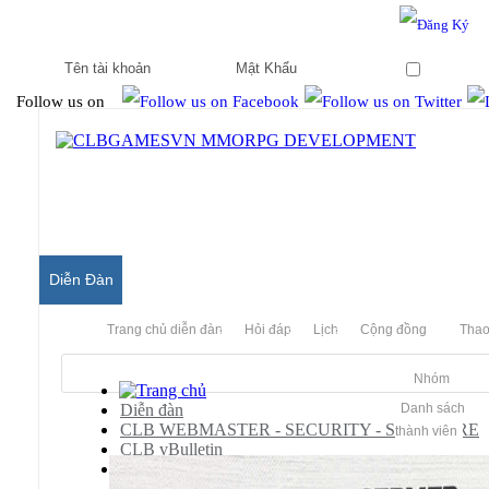
Hello & Welcome to our community.
Is this your first visit?
Ghi nhớ
Follow us on
Diễn Đàn
Trang chủ diễn đàn
Hỏi đáp
Lịch
Cộng đồng
Thao
Nhóm
Diễn đàn
Danh sách
CLB WEBMASTER - SECURITY - SOFTWARE
thành viên
CLB vBulletin
vBulletin Tutorial