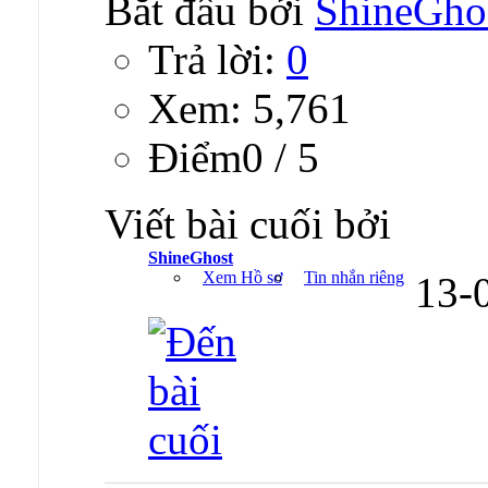
Bắt đầu bởi
ShineGho
Trả lời:
0
Xem: 5,761
Ðiểm0 / 5
Viết bài cuối bởi
ShineGhost
Xem Hồ sơ
Tin nhắn riêng
13-