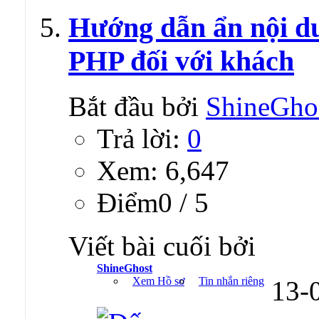
Hướng dẫn ẩn nội
PHP đối với khách
Bắt đầu bởi
ShineGho
Trả lời:
0
Xem: 6,647
Ðiểm0 / 5
Viết bài cuối bởi
ShineGhost
Xem Hồ sơ
Tin nhắn riêng
13-