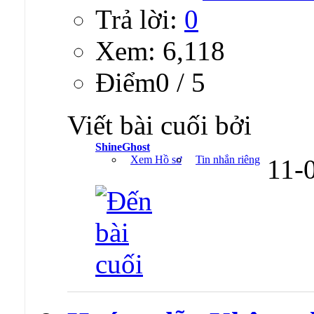
Trả lời:
0
Xem: 6,118
Ðiểm0 / 5
Viết bài cuối bởi
ShineGhost
Xem Hồ sơ
Tin nhắn riêng
11-