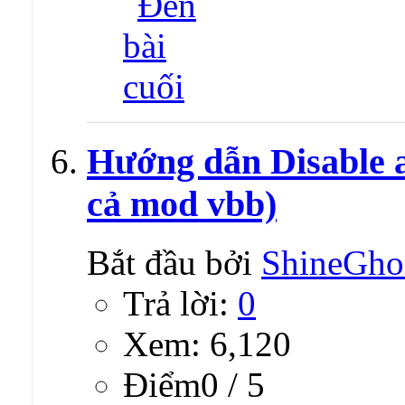
Hướng dẫn Disable a
cả mod vbb)
Bắt đầu bởi
ShineGho
Trả lời:
0
Xem: 6,120
Ðiểm0 / 5