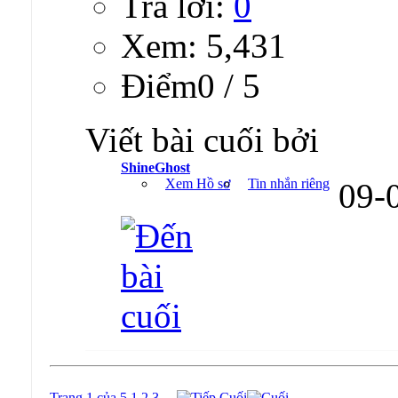
Trả lời:
0
Xem: 5,431
Ðiểm0 / 5
Viết bài cuối bởi
ShineGhost
Xem Hồ sơ
Tin nhắn riêng
09-
Trang 1 của 5
1
2
3
...
Cuối