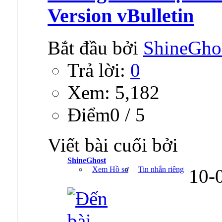
Version vBulletin
Bắt đầu bởi
ShineGho
Trả lời:
0
Xem: 5,182
Ðiểm0 / 5
Viết bài cuối bởi
ShineGhost
Xem Hồ sơ
Tin nhắn riêng
10-