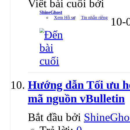
Viết bài cuối bởi
ShineGhost
Xem Hồ sơ
Tin nhắn riêng
10-
Hướng dẫn Tối ưu ho
mã nguồn vBulletin
Bắt đầu bởi
ShineGho