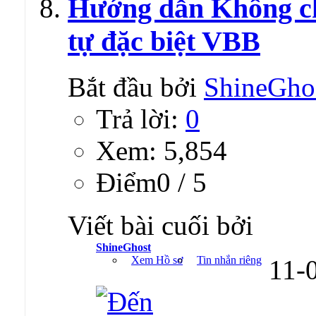
Hướng dẫn Không ch
tự đặc biệt VBB
Bắt đầu bởi
ShineGho
Trả lời:
0
Xem: 5,854
Ðiểm0 / 5
Viết bài cuối bởi
ShineGhost
Xem Hồ sơ
Tin nhắn riêng
11-