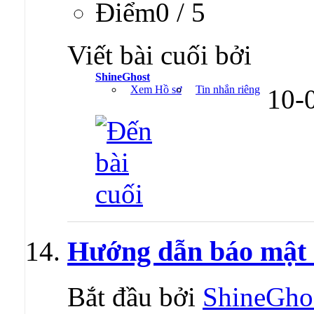
Ðiểm0 / 5
Viết bài cuối bởi
ShineGhost
Xem Hồ sơ
Tin nhắn riêng
10-
Hướng dẫn báo mật 
Bắt đầu bởi
ShineGho