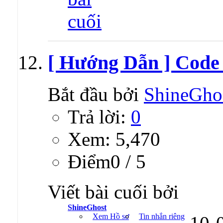
[ Hướng Dẫn ] Code
Bắt đầu bởi
ShineGho
Trả lời:
0
Xem: 5,470
Ðiểm0 / 5
Viết bài cuối bởi
ShineGhost
Xem Hồ sơ
Tin nhắn riêng