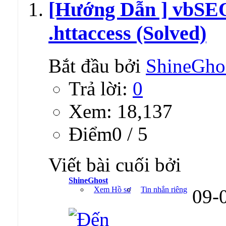
[Hướng Dẫn ] vbSEO
.httaccess (Solved)
Bắt đầu bởi
ShineGho
Trả lời:
0
Xem: 18,137
Ðiểm0 / 5
Viết bài cuối bởi
ShineGhost
Xem Hồ sơ
Tin nhắn riêng
09-