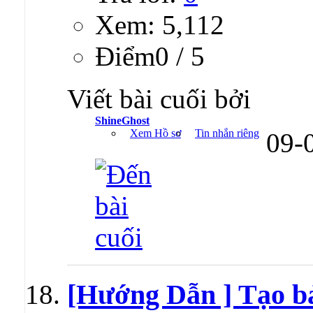
Xem: 5,112
Ðiểm0 / 5
Viết bài cuối bởi
ShineGhost
Xem Hồ sơ
Tin nhắn riêng
09-
[Hướng Dẫn ] Tạo b