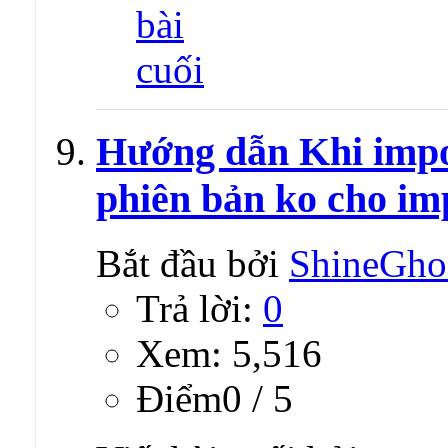
Hướng dẫn Khi impo
phiên bản ko cho im
Bắt đầu bởi
ShineGho
Trả lời:
0
Xem: 5,516
Ðiểm0 / 5