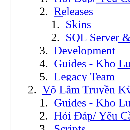
Releases
Skins
SQL Server &
Development
Guides - Kho Lư
Legacy Team
Võ Lâm Truyền Kỳ 
Guides - Kho Lư
Hỏi Đáp/ Yêu C
Scripts