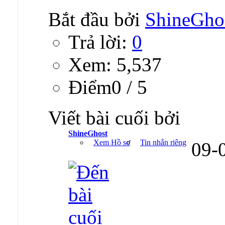
Bắt đầu bởi
ShineGho
Trả lời:
0
Xem: 5,537
Ðiểm0 / 5
Viết bài cuối bởi
ShineGhost
Xem Hồ sơ
Tin nhắn riêng
09-