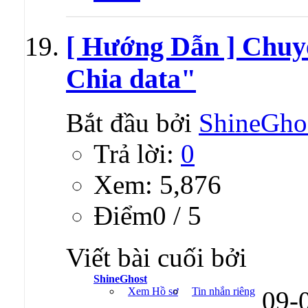
[ Hướng Dẫn ] Chuy
Chia data"
Bắt đầu bởi
ShineGho
Trả lời:
0
Xem: 5,876
Ðiểm0 / 5
Viết bài cuối bởi
ShineGhost
Xem Hồ sơ
Tin nhắn riêng
09-