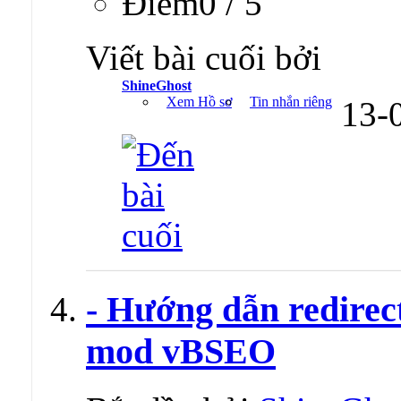
Ðiểm0 / 5
Viết bài cuối bởi
ShineGhost
Xem Hồ sơ
Tin nhắn riêng
13-
- Hướng dẫn redirec
mod vBSEO