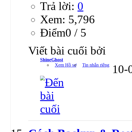
Trả lời:
0
Xem: 5,796
Ðiểm0 / 5
Viết bài cuối bởi
ShineGhost
Xem Hồ sơ
Tin nhắn riêng
10-