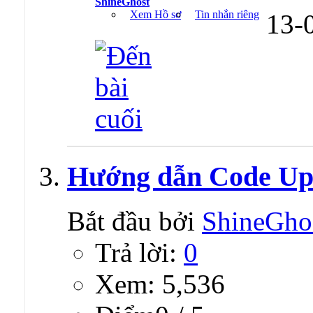
ShineGhost
Xem Hồ sơ
Tin nhắn riêng
13-
Hướng dẫn Code Up 
Bắt đầu bởi
ShineGho
Trả lời:
0
Xem: 5,536