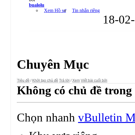
bualolu
Xem Hồ sơ
Tin nhắn riêng
18-02
Diễn đàn:
vBulletin Modification
Chuyên Mục
Tiêu đề
/
Khởi tạo chủ đề
Trả lời
/
Xem
Viết bài cuối bởi
Không có chủ đề trong 
Chọn nhanh
vBulletin M