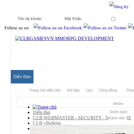
Hello & Welcome to our community.
Is this your first visit?
Ghi nhớ
Follow us on
Diễn Đàn
Trang chủ diễn đàn
Hỏi đáp
Lịch
Cộng đồng
Thao
Nhóm
Diễn đàn
Danh sách
CLB WEBMASTER - SECURITY - SOFTWARE
thành viên
CLB vBulletin
vBulletin Modification