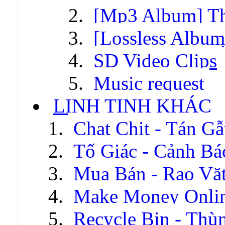
[Mp3 Album] T
[Lossless Albu
SD Video Clips
Music request
LINH TINH KHÁC
Chat Chit - Tán G
Tố Giác - Cảnh Bá
Mua Bán - Rao Vặ
Make Money Onli
Recycle Bin - Thù