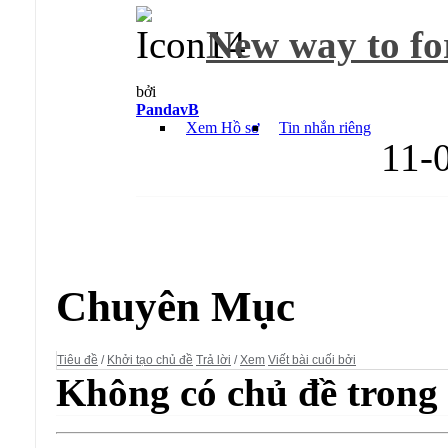
New way to for
bởi
PandavB
Xem Hồ sơ
Tin nhắn riêng
11-
Diễn đàn:
vBulletin Templates
Chuyên Mục
Tiêu đề
/
Khởi tạo chủ đề
Trả lời
/
Xem
Viết bài cuối bởi
Không có chủ đề trong 