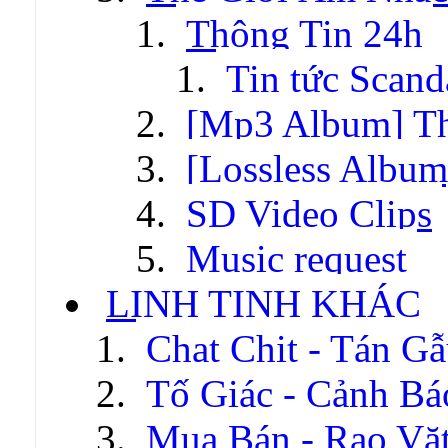
Thông Tin 24h
Tin tức Scand
[Mp3 Album] T
[Lossless Albu
SD Video Clips
Music request
LINH TINH KHÁC
Chat Chit - Tán G
Tố Giác - Cảnh Bá
Mua Bán - Rao Vặ