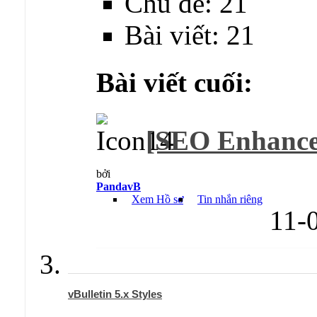
Chủ đề: 21
Bài viết: 21
Bài viết cuối:
[SEO Enhancem
bởi
PandavB
Xem Hồ sơ
Tin nhắn riêng
11-
vBulletin 5.x Styles