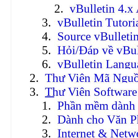
vBulletin 4.x
vBulletin Tutori
Source vBulleti
Hỏi/Đáp về vBul
vBulletin Lang
Thư Viện Mã Ngu
Thư Viện Software
Phần mềm dành 
Dành cho Văn P
Internet & Netw