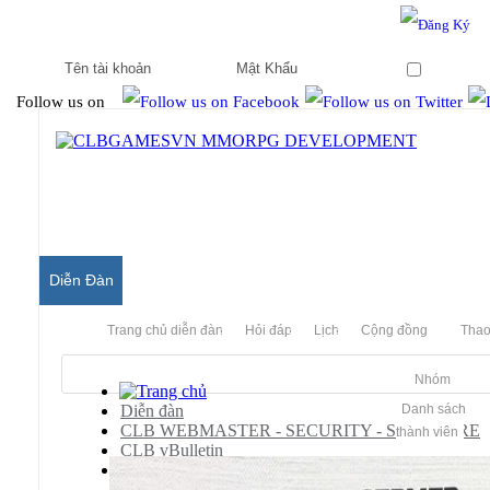
Hello & Welcome to our community.
Is this your first visit?
Ghi nhớ
Follow us on
Diễn Đàn
Trang chủ diễn đàn
Hỏi đáp
Lịch
Cộng đồng
Thao
Nhóm
Diễn đàn
Danh sách
CLB WEBMASTER - SECURITY - SOFTWARE
thành viên
CLB vBulletin
vBulletin Templates