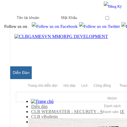
Hello & Welcome to our community.
Is this your first visit?
Ghi nhớ
Follow us on
Diễn Đàn
Trang chủ diễn đàn
Hỏi đáp
Lịch
Cộng đồng
Thao
Nhóm
Diễn đàn
Danh sách
CLB WEBMASTER - SECURITY - SOFTWARE
thành viên
CLB vBulletin
vBulletin Templates