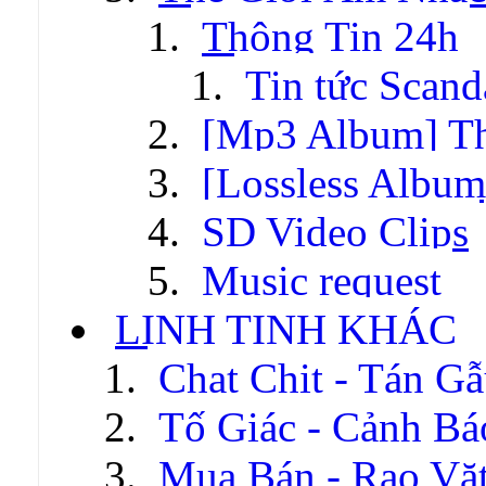
Thông Tin 24h
Tin tức Scand
[Mp3 Album] T
[Lossless Albu
SD Video Clips
Music request
LINH TINH KHÁC
Chat Chit - Tán G
Tố Giác - Cảnh Bá
Mua Bán - Rao Vặ