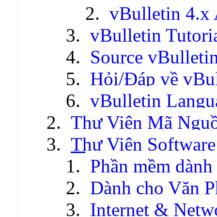
vBulletin 4.x
vBulletin Tutori
Source vBulleti
Hỏi/Đáp về vBul
vBulletin Lang
Thư Viện Mã Ngu
Thư Viện Software
Phần mềm dành 
Dành cho Văn P
Internet & Netw