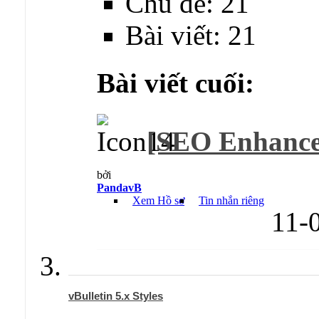
Chủ đề: 21
Bài viết: 21
Bài viết cuối:
[SEO Enhancem
bởi
PandavB
Xem Hồ sơ
Tin nhắn riêng
11-
vBulletin 5.x Styles