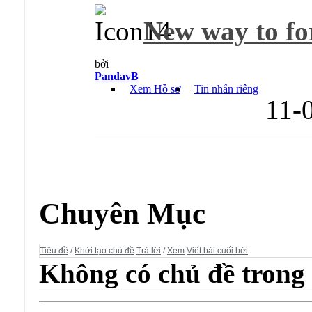
New way to for
bởi
PandavB
Xem Hồ sơ
Tin nhắn riêng
11-
Diễn đàn:
vBulletin Templates
Chuyên Mục
Tiêu đề
/
Khởi tạo chủ đề
Trả lời
/
Xem
Viết bài cuối bởi
Không có chủ đề trong 