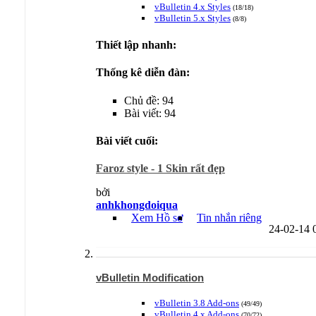
vBulletin 4.x Styles
(18/18)
vBulletin 5.x Styles
(8/8)
Thiết lập nhanh:
Thống kê diễn đàn:
Chủ đề: 94
Bài viết: 94
Bài viết cuối:
Faroz style - 1 Skin rất đẹp
bởi
anhkhongdoiqua
Xem Hồ sơ
Tin nhắn riêng
24-02-14
vBulletin Modification
vBulletin 3.8 Add-ons
(49/49)
vBulletin 4.x Add-ons
(70/72)