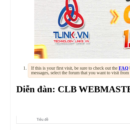
If this is your first visit, be sure to check out the
FAQ
messages, select the forum that you want to visit from
Diễn đàn:
CLB WEBMASTE
Diễn đàn con:
CLB WEBMASTER - SECURITY - SO
Tiêu đề