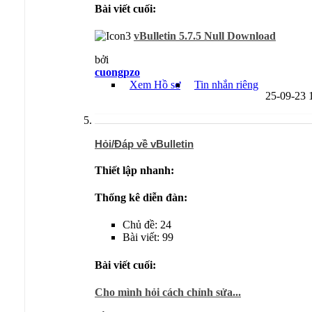
Bài viết cuối:
vBulletin 5.7.5 Null Download
bởi
cuongpzo
Xem Hồ sơ
Tin nhắn riêng
25-09-23
Hỏi/Đáp về vBulletin
Thiết lập nhanh:
Thống kê diễn đàn:
Chủ đề: 24
Bài viết: 99
Bài viết cuối:
Cho mình hỏi cách chỉnh sửa...