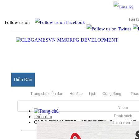
Hello & Welcome to our community.
Is this your first visit?
Follow us on
Diễn Đàn
Trang chủ diễn đàn
Hỏi đáp
Lịch
Cộng đồng
Thao
Nhóm
Diễn đàn
Danh sách
CLB WEBMASTER - SECURITY - SOFTWARE
thành viên