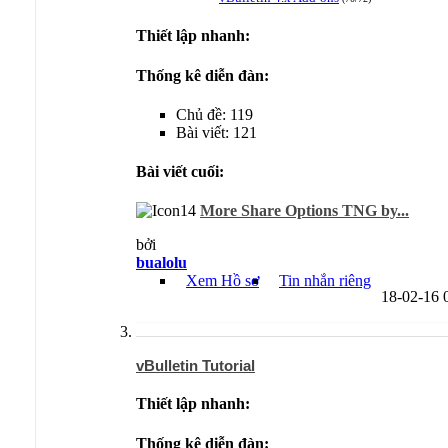
Thiết lập nhanh:
Thống kê diễn đàn:
Chủ đề: 119
Bài viết: 121
Bài viết cuối:
More Share Options TNG by...
bởi
bualolu
Xem Hồ sơ
Tin nhắn riêng
18-02-16
vBulletin Tutorial
Thiết lập nhanh:
Thống kê diễn đàn: