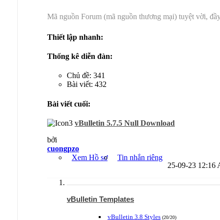
Mã nguồn Forum (mã nguồn thương mại) tuyệt vời, đầy 
Thiết lập nhanh:
Thống kê diễn đàn:
Chủ đề: 341
Bài viết: 432
Bài viết cuối:
vBulletin 5.7.5 Null Download
bởi
cuongpzo
Xem Hồ sơ
Tin nhắn riêng
25-09-23
12:16
vBulletin Templates
vBulletin 3.8 Styles
(20/20)