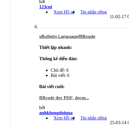
bởi
123cut
Xem Hồ sơ
Tin nhắn riêng
11-02-17
vBulletin Language/BBcode
Thiết lập nhanh:
Thống kê diễn đàn:
Chủ đề: 6
Bài viết: 6
Bài viết cuối:
BBcode đọc PDF, docm...
bởi
anhkhongdoiqua
Xem Hồ sơ
Tin nhắn riêng
25-03-14