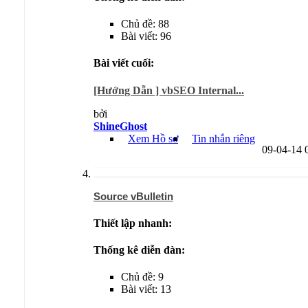
Chủ đề: 88
Bài viết: 96
Bài viết cuối:
[Hướng Dẫn ] vbSEO Internal...
bởi
ShineGhost
Xem Hồ sơ
Tin nhắn riêng
09-04-14
Source vBulletin
Thiết lập nhanh:
Thống kê diễn đàn:
Chủ đề: 9
Bài viết: 13