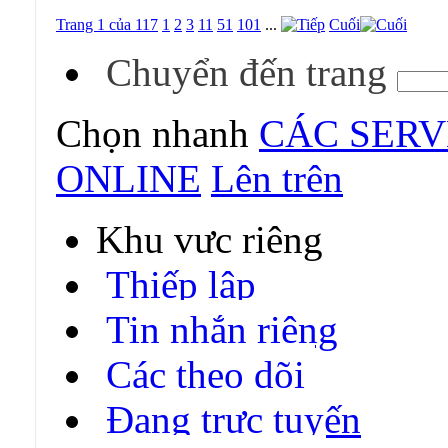
Trang 1 của 117
1
2
3
11
51
101
...
Cuối
Chuyển đến trang
Chọn nhanh
CÁC SERV
ONLINE
Lên trên
Khu vực riêng
Thiếp lập
Tin nhắn riêng
Các theo dõi
Đang trực tuyến