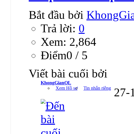
Bắt đầu bởi
KhongGi
Trả lời:
0
Xem: 2,864
Ðiểm0 / 5
Viết bài cuối bởi
KhongGianOL
Xem Hồ sơ
Tin nhắn riêng
27-