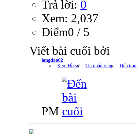
Trả lời:
0
Xem: 2,037
Ðiểm0 / 5
Viết bài cuối bởi
longdao02
Xem Hồ sơ
Tin nhắn riêng
Đến tran
PM