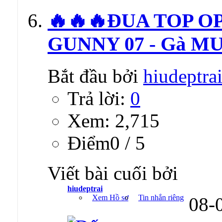
🔥🔥🔥ĐUA TOP O
GUNNY 07 - Gà MU
Bắt đầu bởi
hiudeptra
Trả lời:
0
Xem: 2,715
Ðiểm0 / 5
Viết bài cuối bởi
hiudeptrai
Xem Hồ sơ
Tin nhắn riêng
08-