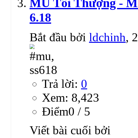
MU Tối Thượng - Mu
6.18
Bắt đầu bởi
ldchinh
, 
Trả lời:
0
Xem: 8,423
Ðiểm0 / 5
Viết bài cuối bởi