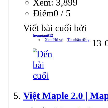
Xem: 3,899
Ðiểm0 / 5
Viết bài cuối bởi
hoanganit12
Xem Hồ sơ
Tin nhắn riêng
13-
Việt Maple 2.0 | Map