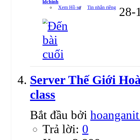
ldchinh
Xem Hồ sơ
Tin nhắn riêng
28-
Server Thế Giới Hoà
class
Bắt đầu bởi
hoangani
Trả lời:
0