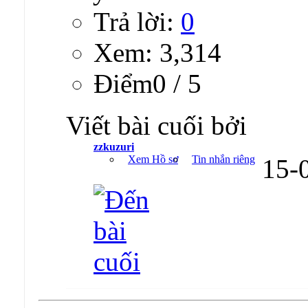
Trả lời:
0
Xem: 3,314
Ðiểm0 / 5
Viết bài cuối bởi
zzkuzuri
Xem Hồ sơ
Tin nhắn riêng
15-