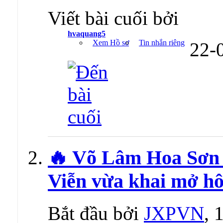
Viết bài cuối bởi
hvaquang5
Xem Hồ sơ
Tin nhắn riêng
22-
🔥 Võ Lâm Hoa Sơn 
Viễn vừa khai mở h
Bắt đầu bởi
JXPVN
, 