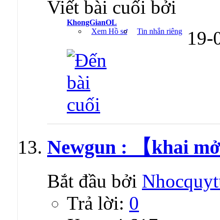
Viết bài cuối bởi
KhongGianOL
Xem Hồ sơ
Tin nhắn riêng
19-
Newgun : 【khai mở
Bắt đầu bởi
Nhocquyt
Trả lời:
0