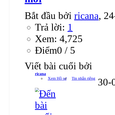
Bắt đầu bởi
ricana
, 2
Trả lời:
1
Xem: 4,725
Ðiểm0 / 5
Viết bài cuối bởi
ricana
Xem Hồ sơ
Tin nhắn riêng
30-