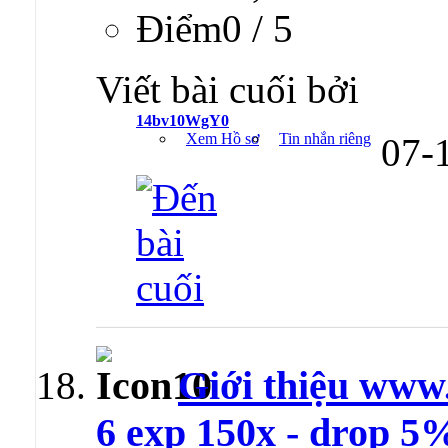
Ðiểm0 / 5
Viết bài cuối bởi
14bv10WgY0
Xem Hồ sơ
Tin nhắn riêng
07-
Giới thiệu www
6 exp 150x - drop 5