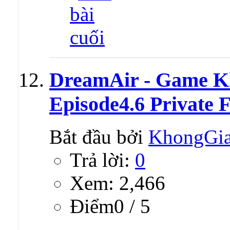
DreamAir - Game K
Episode4.6 Private 
Bắt đầu bởi
KhongGi
Trả lời:
0
Xem: 2,466
Ðiểm0 / 5