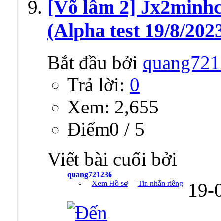
[Võ lâm 2] Jx2minh
(Alpha test 19/8/202
Bắt đầu bởi
quang721
Trả lời:
0
Xem: 2,655
Ðiểm0 / 5
Viết bài cuối bởi
quang721236
Xem Hồ sơ
Tin nhắn riêng
19-