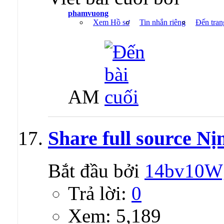
phamvuong
Xem Hồ sơ
Tin nhắn riêng
Đến tran
AM
Share full source Nị
Bắt đầu bởi
14bv10W
Trả lời:
0
Xem: 5,189