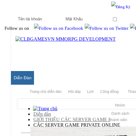
Hello & Welcome to our community.
Is this your first visit?
Ghi nhớ
Follow us on
Diễn Đàn
Trang chủ diễn đàn
Hỏi đáp
Lịch
Cộng đồng
Thao
Nhóm
Diễn đàn
Danh sách
GIỚI THIỆU CÁC SERVER GAME PRIVATE
thành viên
CÁC SERVER GAME PRIVATE ONLINE