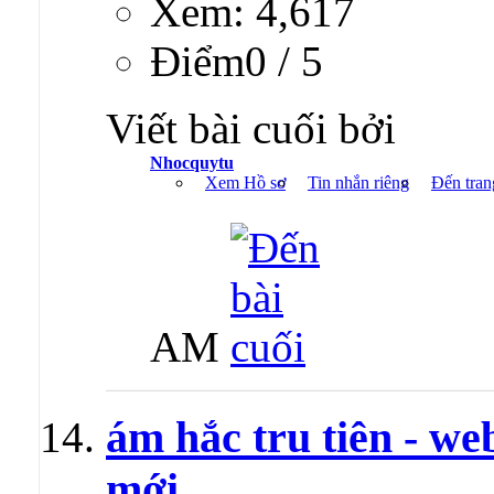
Xem: 4,617
Ðiểm0 / 5
Viết bài cuối bởi
Nhocquytu
Xem Hồ sơ
Tin nhắn riêng
Đến tran
AM
ám hắc tru tiên - we
mới