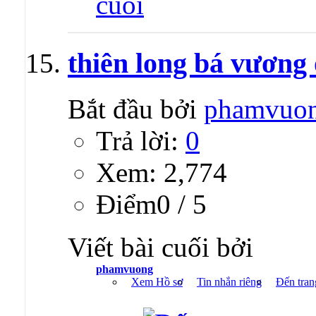
thiên long bá vương 
Bắt đầu bởi
phamvuo
Trả lời:
0
Xem: 2,774
Ðiểm0 / 5
Viết bài cuối bởi
phamvuong
Xem Hồ sơ
Tin nhắn riêng
Đến tran