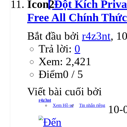
[ Đột Kích Priva
Free All Chính Thức
Bắt đầu bởi
r4z3nt
, 1
Trả lời:
0
Xem: 2,421
Ðiểm0 / 5
Viết bài cuối bởi
r4z3nt
Xem Hồ sơ
Tin nhắn riêng
10-