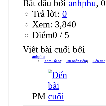
Bắt đầu bởi
anhphu
, 
Trả lời:
0
Xem: 3,840
Ðiểm0 / 5
Viết bài cuối bởi
anhphu
Xem Hồ sơ
Tin nhắn riêng
Đến tran
PM