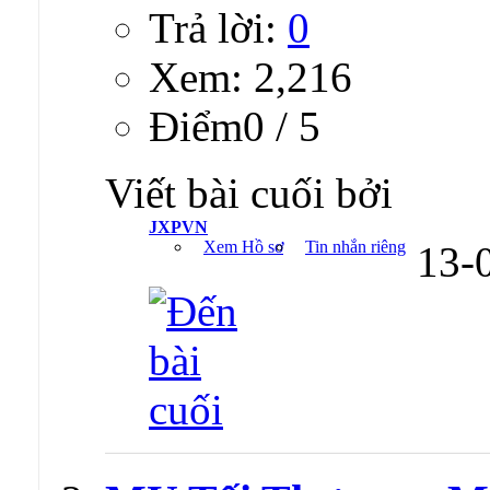
Trả lời:
0
Xem: 2,216
Ðiểm0 / 5
Viết bài cuối bởi
JXPVN
Xem Hồ sơ
Tin nhắn riêng
13-