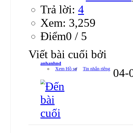
Trả lời:
4
Xem: 3,259
Ðiểm0 / 5
Viết bài cuối bởi
anhanhnd
Xem Hồ sơ
Tin nhắn riêng
04-