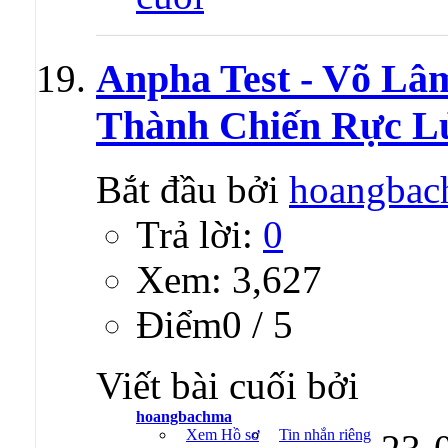
Anpha Test - Võ Lâ
Thành Chiến Rực L
Bắt đầu bởi
hoangbac
Trả lời:
0
Xem: 3,627
Ðiểm0 / 5
Viết bài cuối bởi
hoangbachma
Xem Hồ sơ
Tin nhắn riêng