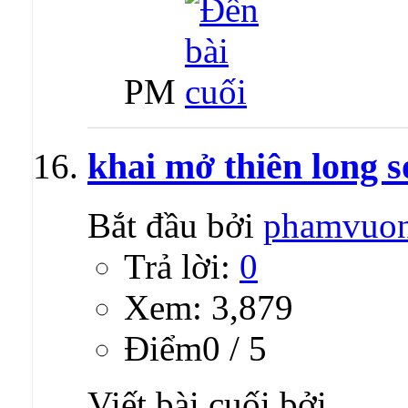
PM
khai mở thiên long s
Bắt đầu bởi
phamvuo
Trả lời:
0
Xem: 3,879
Ðiểm0 / 5
Viết bài cuối bởi