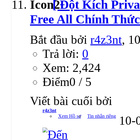
[ Đột Kích Priva
Free All Chính Thức
Bắt đầu bởi
r4z3nt
, 1
Trả lời:
0
Xem: 2,424
Ðiểm0 / 5
Viết bài cuối bởi
r4z3nt
Xem Hồ sơ
Tin nhắn riêng
10-