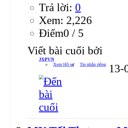
Trả lời:
0
Xem: 2,226
Ðiểm0 / 5
Viết bài cuối bởi
JXPVN
Xem Hồ sơ
Tin nhắn riêng
13-