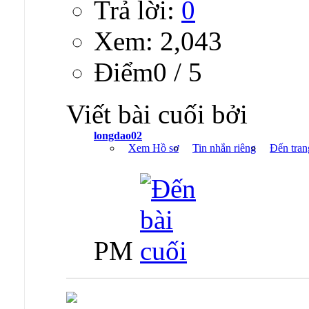
Trả lời:
0
Xem: 2,043
Ðiểm0 / 5
Viết bài cuối bởi
longdao02
Xem Hồ sơ
Tin nhắn riêng
Đến tran
PM