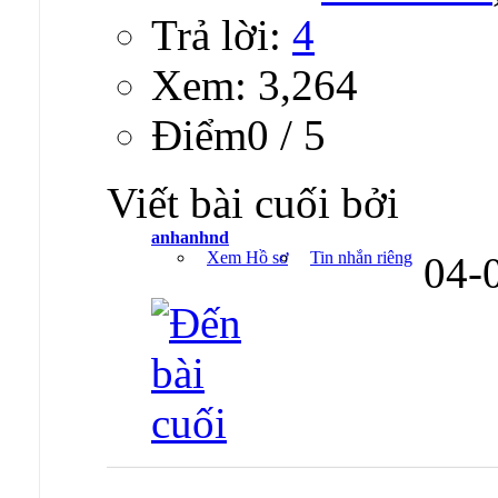
Trả lời:
4
Xem: 3,264
Ðiểm0 / 5
Viết bài cuối bởi
anhanhnd
Xem Hồ sơ
Tin nhắn riêng
04-