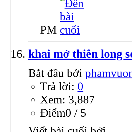
PM
khai mở thiên long s
Bắt đầu bởi
phamvuo
Trả lời:
0
Xem: 3,887
Ðiểm0 / 5
Viết bài cuối bởi